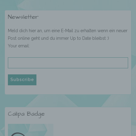
Zeichenfolge, durch welche Internetseiten und
Server dem konkreten Internetbrowser zugeordnet
Newsletter
werden können, in dem das Cookie gespeichert
wurde. Dies ermöglicht es den besuchten
Internetseiten und Servern, den individuellen
Meld dich hier an, um eine E-Mail zu erhalten wenn ein neuer
Browser der betroffenen Person von anderen
Post online geht und du immer Up to Date bleibst :)
Internetbrowsern, die andere Cookies enthalten,
Your email:
zu unterscheiden. Ein bestimmter Internetbrowser
kann über die eindeutige Cookie-ID wiedererkannt
und identifiziert werden.
Durch den Einsatz von Cookies kann den Nutzern
dieser Internetseite nutzerfreundlichere Services
bereitstellen, die ohne die Cookie-Setzung nicht
möglich wären.
Mittels eines Cookies können die Informationen
und Angebote auf unserer Internetseite im Sinne
Calipa Badge
des Benutzers optimiert werden. Cookies
ermöglichen uns, wie bereits erwähnt, die
Benutzer unserer Internetseite wiederzuerkennen.
Zweck dieser Wiedererkennung ist es, den