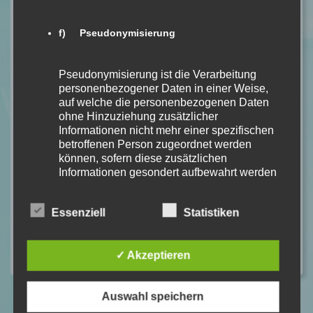
f) Pseudonymisierung
Website
Pseudonymisierung ist die Verarbeitung
personenbezogener Daten in einer Weise,
Mein Kommentar
auf welche die personenbezogenen Daten
ohne Hinzuziehung zusätzlicher
Informationen nicht mehr einer spezifischen
betroffenen Person zugeordnet werden
können, sofern diese zusätzlichen
Informationen gesondert aufbewahrt werden
und technischen und organisatorischen
Maßnahmen unterliegen, die gewährleisten,
Essenziell
Statistiken
dass die personenbezogenen Daten nicht
einer identifizierten oder identifizierbaren
natürlichen Person zugewiesen werden.
✓ Akzeptieren
g) Verantwortlicher oder für die Verarbeitung
Auswahl speichern
Verantwortlicher