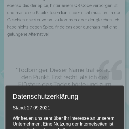
ebenso das der Spice, hinter einem QR Code verborgen ist
und man diese Kapitel lesen kann, aber nicht muss um in der
Geschichte weiter voran zu kommen oder der gleichen. Ich
habe nichts gegen Spice, finde das aber durchaus mal eine
gelungene Alternative!
“Todbringer. Dieser Name traf es auf
den Punkt. Erst recht, als ich das
Flüstern des Todes hörte und zum
ersten Mal in meinem Leben dessen
Datenschutzerklärung
reine, ursprüngliche Kraft
wahrnahm.” S. 320
Stand: 27.09.2021
Wir freuen uns sehr über Ihr Interesse an unserem
Unternehmen. Eine Nutzung der Internetseiten ist