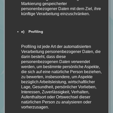
Markierung gespeicherter
04.02.2025 - 12:11 p.m. Uhr
personenbezogener Daten mit dem Ziel, ihre
künftige Verarbeitung einzuschränken.
[…] erwarten, wenn du die Reihe noch nicht kennst.
Gerne kannst du dir hier die Rezension zu Band 1 “A
Song to Raise a Storm” […]
e) Profiling
Calipa » Archives A Kiss to End a Song Bd. 3 von Julia Dippel
Profiling ist jede Art der automatisierten
[Romantasy] - Calipa
Verarbeitung personenbezogener Daten, die
26.10.2025 - 8:26 a.m. Uhr
darin besteht, dass diese
personenbezogenen Daten verwendet
[…] erwarten, wenn du die Reihe noch nicht kennst.
werden, um bestimmte persönliche Aspekte,
die sich auf eine natürliche Person beziehen,
Gerne kannst du dir hier die Rezension zu Band 1 “A
zu bewerten, insbesondere, um Aspekte
Song to Raise a Storm” […]
bezüglich Arbeitsleistung, wirtschaftlicher
Lage, Gesundheit, persönlicher Vorlieben,
Name *
Interessen, Zuverlässigkeit, Verhalten,
Aufenthaltsort oder Ortswechsel dieser
natürlichen Person zu analysieren oder
vorherzusagen.
E-Mail *