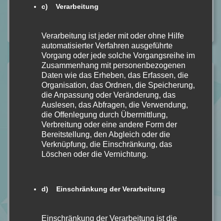
c) Verarbeitung
Nächster Beitrag
Harry Potter und der Stein der Weisen BD. 1 Minalima
Ausgabe von J.K. Rowling [Rereading Buchrezension]
Verarbeitung ist jeder mit oder ohne Hilfe
automatisierter Verfahren ausgeführte
Vorgang oder jede solche Vorgangsreihe im
Zusammenhang mit personenbezogenen
Daten wie das Erheben, das Erfassen, die
Organisation, das Ordnen, die Speicherung,
3 Antworten auf „A Song to Raise a
die Anpassung oder Veränderung, das
Storm BD. 1 von Julia Dippel
Auslesen, das Abfragen, die Verwendung,
die Offenlegung durch Übermittlung,
[Buchrezension]“
Verbreitung oder eine andere Form der
Bereitstellung, den Abgleich oder die
Verknüpfung, die Einschränkung, das
Calipa » Archives Reading Month December 2023 - Calipa
Löschen oder die Vernichtung.
20.01.2024 - 2:51 p.m. Uhr
[…] A Song to Raise a Storm […]
d) Einschränkung der Verarbeitung
Calipa » Archives A Storm to Kill a Kiss BD. 2 von Julia Dippel
[Buchrezension] - Calipa
Einschränkung der Verarbeitung ist die