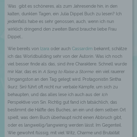
Was gibt es schöneres, als zum Jahresende hin, in den
kalten, dunklen Tagen, ein Julia Dippel Buch zu lesen? Ich
jedenfalls habe es sehr genossen, auch, wenn ich nun
wirklich dringend den zweiten Band brauche liebe Frau
Dippel…
Wie bereits von
Izara
oder auch
Cassardim
bekannt, schätze
ich das Worldbuilding sehr von der Autorin. Was ich noch
viel besser finde als das, sind ihre Charaktere. Schnell wurde
mir klar, das es in
A Song to Raise a Storme
ein viel rauerer
Umgangston an den Tag gelegt wird. Protagonistin Sintha
(kurz: Sin) führt oft nicht nur verbale Kämpfe, um sich zu
behaupten, und das alles lese ich auch aus der
Ich
Perspektive von Sin. Richtig gut fand ich tatsächlich, das
bestimmt die Hälfte des Buches, an ein und dem selben Ort
spielt, was dem Buch überhaupt nicht einen Abbruch gibt,
oder es langweilig/langwierig werden lässt. Im Gegenteil.
Wie gewohnt flüssig, mit viel Witz, Charme und Brutalität