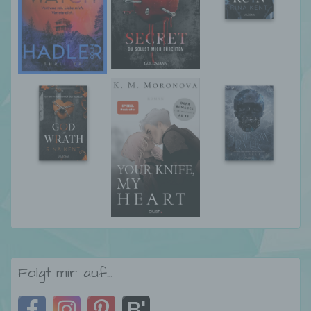
Auftragsverarbeiter ist eine natürliche oder
juristische Person, Behörde, Einrichtung
oder andere Stelle, die personenbezogene
Daten im Auftrag des Verantwortlichen
verarbeitet.
i) Empfänger
Empfänger ist eine natürliche oder juristische
Person, Behörde, Einrichtung oder andere
Stelle, der personenbezogene Daten
offengelegt werden, unabhängig davon, ob
es sich bei ihr um einen Dritten handelt oder
nicht. Behörden, die im Rahmen eines
bestimmten Untersuchungsauftrags nach
dem Unionsrecht oder dem Recht der
Mitgliedstaaten möglicherweise
Folgt mir auf…
personenbezogene Daten erhalten, gelten
jedoch nicht als Empfänger.