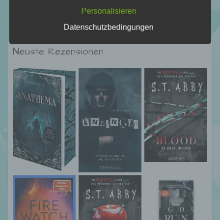
Personalisieren
Verantwortlicher oder für die Verarbeitung
Datenschutzbedingungen
Verantwortlicher ist die natürliche oder
juristische Person, Behörde, Einrichtung
Neuste Rezensionen
oder andere Stelle, die allein oder
gemeinsam mit anderen über die Zwecke
und Mittel der Verarbeitung von
personenbezogenen Daten entscheidet.
Sind die Zwecke und Mittel dieser
Verarbeitung durch das Unionsrecht oder
das Recht der Mitgliedstaaten vorgegeben,
so kann der Verantwortliche
beziehungsweise können die bestimmten
Kriterien seiner Benennung nach dem
Unionsrecht oder dem Recht der
Mitgliedstaaten vorgesehen werden.
h) Auftragsverarbeiter