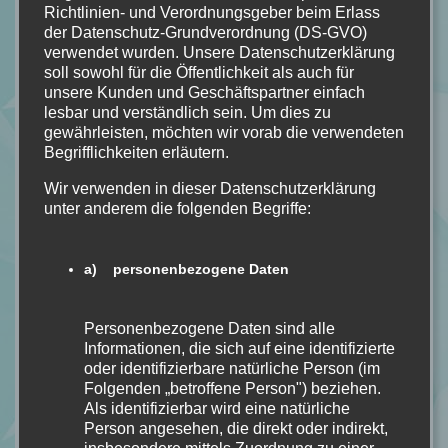
Bildquelle: Planet!
Richtlinien- und Verordnungsgeber beim Erlass
Buchdetails
der Datenschutz-Grundverordnung (DS-GVO)
verwendet wurden. Unsere Datenschutzerklärung
soll sowohl für die Öffentlichkeit als auch für
Name:
A Song to Raise a Storm
unsere Kunden und Geschäftspartner einfach
Autor:
Julia Dippel
lesbar und verständlich sein. Um dies zu
Seiten:
512
gewährleisten, möchten wir vorab die verwendeten
Begrifflichkeiten erläutern.
Verlag:
Planet!
Erschienen:
09.10.2023
Wir verwenden in dieser Datenschutzerklärung
Kostenpunkt:
19€
unter anderem die folgenden Begriffe:
Hier zu kaufen:
A Song to Raise a Storm
Hier zu kaufen (Hörbuch / eBook):
A Song to Raise a Storm
a) personenbezogene Daten
Kostenpunkt (Hörbuch / eBook):
13,99€
Genre:
Romantasy
Personenbezogene Daten sind alle
Informationen, die sich auf eine identifizierte
oder identifizierbare natürliche Person (im
#ASONGTORAISEASTORM
#FANTASY
#JULIADIPPEL
Folgenden „betroffene Person") beziehen.
#ROMANTASY
#THIENEMANN-ESSLINGER
Als identifizierbar wird eine natürliche
Person angesehen, die direkt oder indirekt,