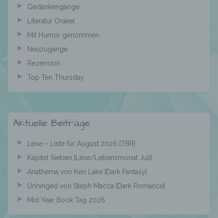
abgegebene Willensbekundung in Form
Gedankengänge
einer Erklärung oder einer sonstigen
eindeutigen bestätigenden Handlung, mit der
Literatur Orakel
die betroffene Person zu verstehen gibt, dass
Mit Humor genommen
sie mit der Verarbeitung der sie betreffenden
personenbezogenen Daten einverstanden
Neuzugänge
ist.
Rezension
Top Ten Thursday
Name und Anschrift des für die Verarbeitung
Verantwortlichen
Aktuelle Beiträge
Verantwortlicher im Sinne der Datenschutz-
Grundverordnung, sonstiger in den Mitgliedstaaten
Lese – Liste für August 2026 [TBR]
der Europäischen Union geltenden
Kapitel Sieben [Lese/Lebensmonat Juli]
Datenschutzgesetze und anderer Bestimmungen
mit datenschutzrechtlichem Charakter ist die:
Anathema von Keri Lake [Dark Fantasy]
Unhinged von Steph Macca [Dark Romance]
Mandy König, Spandauer Damm 82, 14059 Berlin,
Deutschland,
Mid Year Book Tag 2026
E-Mail: calispassion@gmx.de