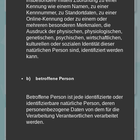
insbesondere mittels Zuordnung zu einer
Kategorie:
ALLGEMEIN
,
REZENSION
Kommentare: 3
Kennung wie einem Namen, zu einer
Kennnummer, zu Standortdaten, zu einer
Online-Kennung oder zu einem oder
mehreren besonderen Merkmalen, die
Ähnliche Beiträge
Ausdruck der physischen, physiologischen,
genetischen, psychischen, wirtschaftlichen,
kulturellen oder sozialen Identität dieser
Anathema von Keri Lake [Dark Fantasy]
natürlichen Person sind, identifiziert werden
In Rezension
kann.
Unhinged von Steph Macca [Dark Romance]
In Rezension
BLOOD – Du sollst bereuen Bd. 2 von S. T. Abby
b) betroffene Person
In Rezension
Betroffene Person ist jede identifizierte oder
identifizierbare natürliche Person, deren
personenbezogene Daten von dem für die
Vorheriger Beitrag
Verarbeitung Verantwortlichen verarbeitet
werden.
Morden mit Maud von Helene Tursten
[Rezensionsexemplar]