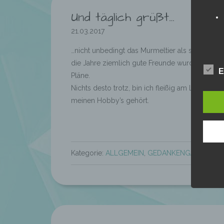
Und täglich grüßt…
21.03.2017
…nicht unbedingt das Murmeltier als solches, 
die Jahre ziemlich gute Freunde wurden, irgen
E
Pläne.
Nichts desto trotz, bin ich fleißig am Lesen, 
meinen Hobby’s gehört.
Kategorie:
ALLGEMEIN
,
GEDANKENGÄNGE