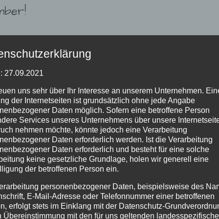
mber!
nde des Augusts (augustes?) entgegen und schauen mal rüber in den
enschutzerklärung
nge (positiven) Stress bereit weil die meisten meiner Freunde und
 feiern. Da ich nebenbei an Geburtstagsideen arbeite, habe ich das
: 27.09.2021
hauen was für schöne Bücher im September erscheinen und welche
reuen uns sehr über Ihr Interesse an unserem Unternehmen. Ein
ng der Internetseiten ist grundsätzlich ohne jede Angabe
nenbezogener Daten möglich. Sofern eine betroffene Person
weiterlese
dere Services unseres Unternehmens über unsere Internetseite
uch nehmen möchte, könnte jedoch eine Verarbeitung
nenbezogener Daten erforderlich werden. Ist die Verarbeitung
Kommentare: 0
nenbezogener Daten erforderlich und besteht für eine solche
beitung keine gesetzliche Grundlage, holen wir generell eine
lligung der betroffenen Person ein.
erarbeitung personenbezogener Daten, beispielsweise des Na
nschrift, E-Mail-Adresse oder Telefonnummer einer betroffenen
n, erfolgt stets im Einklang mit der Datenschutz-Grundverordnu
n Übereinstimmung mit den für uns geltenden landesspezifisch