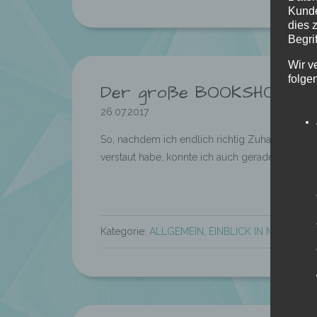
Kunde
dies 
Begrif
Wir v
folge
Der große BOOKSHOPPING
26.07.2017
So, nachdem ich endlich richtig Zuhause ang
verstaut habe, konnte ich auch gerade noch ei
Kategorie:
ALLGEMEIN
,
EINBLICK IN MEINE ART