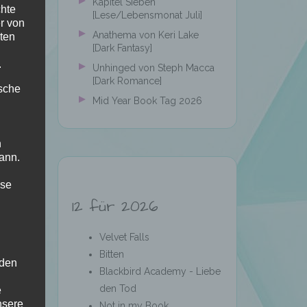
]
Kapitel Sieben
chte
[Lese/Lebensmonat Juli]
r von
Anathema von Keri Lake
ten
[Dark Fantasy]
.
be
Unhinged von Steph Macca
[Dark Romance]
ische
ne
Mid Year Book Tag 2026
n
ann.
en
r
ise
12 für 2026
Velvet Falls
n
Bitten
 den
Blackbird Academy - Liebe
den Tod
e
nsere
Not in my Book