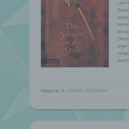
Lian 
Perspe
perspe
komme
einzu
Gesch
arge 
Umgeb
beschr
Kategorie:
ALLGEMEIN
,
REZENSION