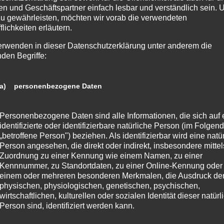
n und Geschäftspartner einfach lesbar und verständlich sein.
zu gewährleisten, möchten wir vorab die verwendeten
flichkeiten erläutern.
erwenden in dieser Datenschutzerklärung unter anderem die
nden Begriffe:
 Wahnsinn!
a) personenbezogene Daten
ekommen bin und den Großteil unserer Wäsche schon wieder gut
n paar Fotos machen.
Personenbezogene Daten sind alle Informationen, die sich auf 
identifizierte oder identifizierbare natürliche Person (im Folgen
weiterlese
„betroffene Person") beziehen. Als identifizierbar wird eine natü
Person angesehen, die direkt oder indirekt, insbesondere mittel
Zuordnung zu einer Kennung wie einem Namen, zu einer
,
REZENSION
Kommentare: 0
Kennnummer, zu Standortdaten, zu einer Online-Kennung oder
einem oder mehreren besonderen Merkmalen, die Ausdruck de
physischen, physiologischen, genetischen, psychischen,
wirtschaftlichen, kulturellen oder sozialen Identität dieser natür
Person sind, identifiziert werden kann.