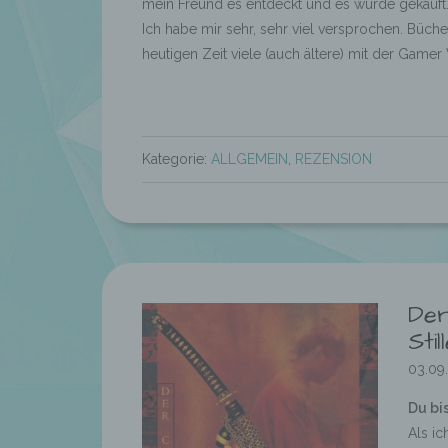
mein Freund es entdeckt und es wurde gekauft
Ich habe mir sehr, sehr viel versprochen. Büche
heutigen Zeit viele (auch ältere) mit der Game
Kategorie:
ALLGEMEIN
,
REZENSION
Der
Sti
03.09
Du bis
Als ic