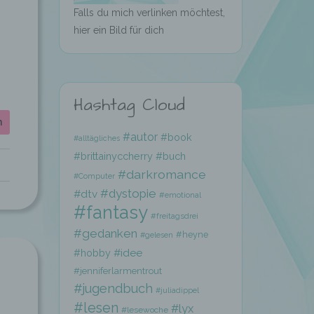
Falls du mich verlinken möchtest,
hier ein Bild für dich
er
ung
Hashtag Cloud
n
#autor
#book
#alltägliches
#brittainyccherry
#buch
#darkromance
#Computer
#dystopie
#dtv
#emotional
#fantasy
#freitagsdrei
hen,
#gedanken
ng,
#heyne
#gelesen
essen,
#hobby
#idee
ser
#jenniferlarmentrout
#jugendbuch
#juliadippel
#lesen
#lyx
#lesewoche