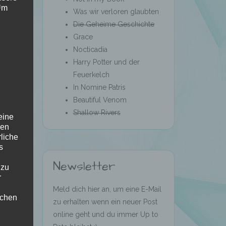
 Um
Was wir verloren glaubten
Die Geheime Geschichte
Grace
Nocticadia
Harry Potter und der
Feuerkelch
In Nomine Patris
Beautiful Venom
Shallow Rivers
eine
den
n
rliche
s
Newsletter
 zu
r
Meld dich hier an, um eine E-Mail
lichen
zu erhalten wenn ein neuer Post
online geht und du immer Up to