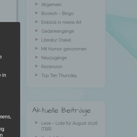
Allgemein
Bookish – Bingo
Einblick in meine Art
Gedankengänge
Literatur Orakel
Mit Humor genommen
e
Neuzugänge
Rezension
n
 in
Top Ten Thursday
Aktuelle Beiträge
mens,
Lese – Liste für August 2026
ng
[TBR]
en