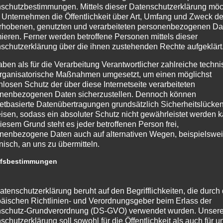
x – Schattenschimmer [Buchrezension
schutzbestimmungen. Mittels dieser Datenschutzerklärung mö
.2017
 Unternehmen die Öffentlichkeit über Art, Umfang und Zweck de
rhobenen, genutzten und verarbeiteten personenbezogenen Da
r zu Besuch bei Katy und Deamon
mieren. Ferner werden betroffene Personen mittels dieser
schutzerklärung über die ihnen zustehenden Rechte aufgeklärt
 zu Anfang muss ich gestehen: Ich hänge ein wenig hinterher. Ich ha
iemlich spät diese Buchreihe von Autorin J.L. Armentrout angefangen
aben als für die Verarbeitung Verantwortlicher zahlreiche techn
reue es mir nicht gleich die HC Versionen gekauft zu haben. Es ist ei
rganisatorische Maßnahmen umgesetzt, um einen möglichst
ublich (im warsten Sinne des Wortes), romantische, spannende
nlosen Schutz der über diese Internetseite verarbeiteten
nenbezogenen Daten sicherzustellen. Dennoch können
chte. Bereits im ersten Teil
Obsidian – Schattendunkel
hatte ich
netbasierte Datenübertragungen grundsätzlich Sicherheitslücke
nt durch wieviele Emotionale Höhen und Tiefen ich mich befand. Das
isen, sodass ein absoluter Schutz nicht gewährleistet werden k
t sich in Band zwei zwar ein wenig, aber die Achterbahn der Emotion
iesem Grund steht es jeder betroffenen Person frei,
ennoch für einige Runden geöffnet. “Onyx – Schattenschimmer” ist de
nenbezogene Daten auch auf alternativen Wegen, beispielswe
onisch, an uns zu übermitteln.
 Teil der Obsidian Reihe und hält auch hier wieder emotional eine
für uns bereit.
ffsbestimmungen
weiterlese
atenschutzerklärung beruht auf den Begrifflichkeiten, die durch
äischen Richtlinien- und Verordnungsgeber beim Erlass der
schutz-Grundverordnung (DS-GVO) verwendet wurden. Unser
Kommentare: 1
schutzerklärung soll sowohl für die Öffentlichkeit als auch für u