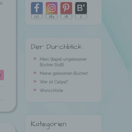
go
112
184
18
2
Folgt
Folgt
Folgt
Folgt
meinem
mir
mir
mir
Der Durchblick
Blog
auf
auf
auf
mit
Facebook
Instagram
Pinterest
Mein Stapel ungelesener
Bücher [SuB]
Bloglovin
Meine gelesenen Bücher!
n
Wer ist Calipa?
Wunschliste
Kategorien