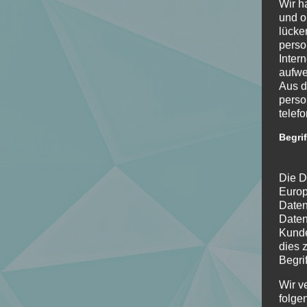
Wir h
und o
lücke
perso
Inter
aufwe
Aus d
perso
telef
Begri
Die D
Europ
Daten
Daten
Kunde
dies 
Begrif
Wir v
folge