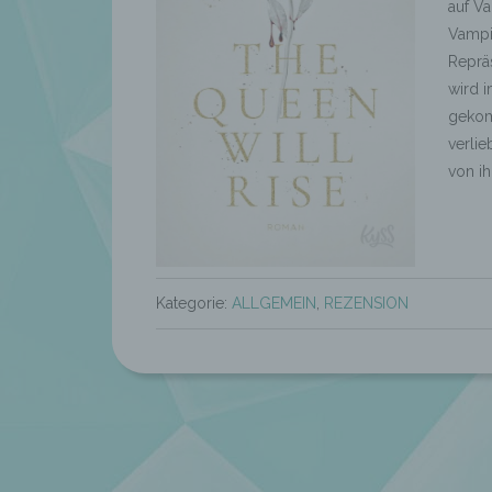
auf V
Vampir
Repräs
wird i
gekomm
verlie
von ih
Kategorie:
ALLGEMEIN
,
REZENSION