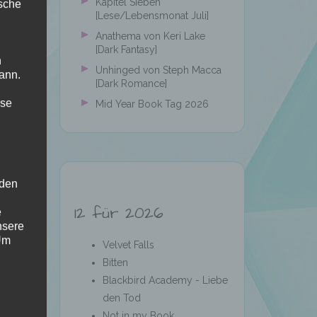
Kapitel Sieben
ische
[Lese/Lebensmonat Juli]
Anathema von Keri Lake
[Dark Fantasy]
n
Unhinged von Steph Macca
ann.
[Dark Romance]
ise
Mid Year Book Tag 2026
 den
12 für 2026
e
nsere
 Um
Velvet Falls
Bitten
Blackbird Academy - Liebe
den Tod
Not in my Book