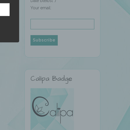
Date bleibst :)
Your email:
hren
en,
die
oder
Calipa Badge
tung.
er
ung