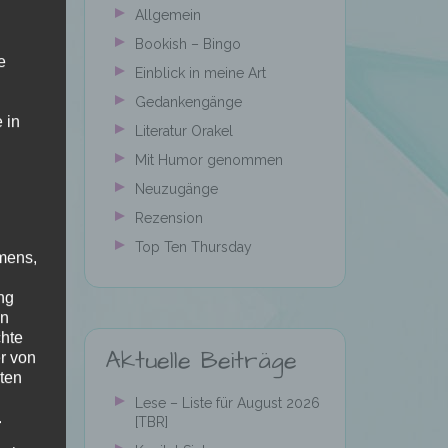
Allgemein
Bookish – Bingo
e
Einblick in meine Art
Gedankengänge
 in
Literatur Orakel
Mit Humor genommen
Neuzugänge
Rezension
Top Ten Thursday
mens,
ng
en
chte
Aktuelle Beiträge
r von
ten
Lese – Liste für August 2026
.
[TBR]