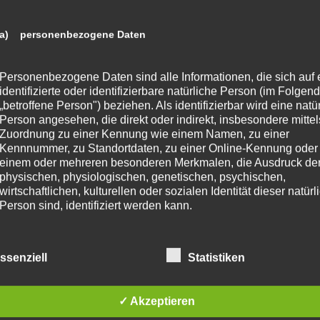
a) personenbezogene Daten
Personenbezogene Daten sind alle Informationen, die sich auf 
identifizierte oder identifizierbare natürliche Person (im Folgen
„betroffene Person") beziehen. Als identifizierbar wird eine natü
Person angesehen, die direkt oder indirekt, insbesondere mittel
Zuordnung zu einer Kennung wie einem Namen, zu einer
Kennnummer, zu Standortdaten, zu einer Online-Kennung oder
einem oder mehreren besonderen Merkmalen, die Ausdruck de
physischen, physiologischen, genetischen, psychischen,
wirtschaftlichen, kulturellen oder sozialen Identität dieser natür
Person sind, identifiziert werden kann.
b) betroffene Person
ssenziell
Statistiken
Betroffene Person ist jede identifizierte oder identifizierbare
✓ Akzeptieren
natürliche Person, deren personenbezogene Daten von dem für