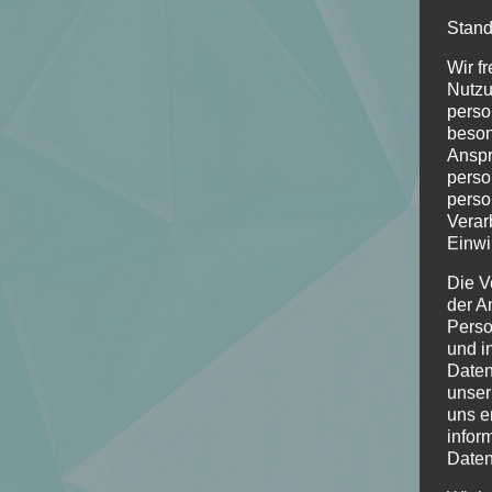
Stand
Wir f
Nutzu
perso
beson
Anspr
perso
perso
Verar
Einwi
Die V
der A
Perso
und i
Daten
unser
uns e
infor
Daten