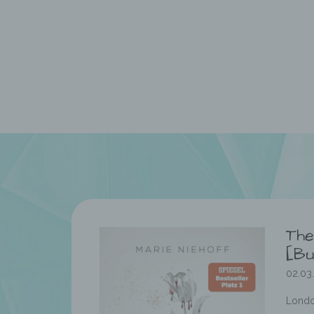
The
[Bu
02.03
Londo