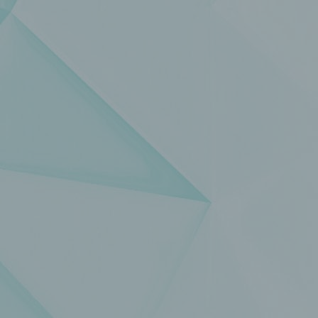
einzuschränken.
e) Profiling
Profiling ist jede Art der automatisierten Verarbeitung
personenbezogener Daten, die darin besteht, dass diese
personenbezogenen Daten verwendet werden, um bestimmte
persönliche Aspekte, die sich auf eine natürliche Person bezie
zu bewerten, insbesondere, um Aspekte bezüglich Arbeitsleistu
wirtschaftlicher Lage, Gesundheit, persönlicher Vorlieben, Inter
Zuverlässigkeit, Verhalten, Aufenthaltsort oder Ortswechsel die
natürlichen Person zu analysieren oder vorherzusagen.
f) Pseudonymisierung
Pseudonymisierung ist die Verarbeitung personenbezogener D
in einer Weise, auf welche die personenbezogenen Daten ohn
Hinzuziehung zusätzlicher Informationen nicht mehr einer