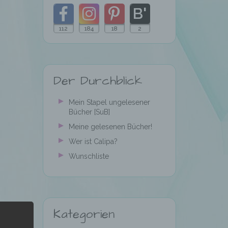
112
184
18
2
Folgt
Folgt
Folgt
Folgt
meinem
mir
mir
mir
Der Durchblick
Blog
auf
auf
auf
mit
Facebook
Instagram
Pinterest
Mein Stapel ungelesener
Bücher [SuB]
Bloglovin
Meine gelesenen Bücher!
Wer ist Calipa?
Wunschliste
Kategorien