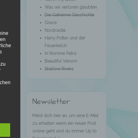
Was wir verloren glaubten
Die Geheime Geschichte
Grace
Nocticadia
eine
Harry Potter und der
den
rliche
Feuerkelch
s
In Nomine Patris
Beautiful Venom
 zu
Shallow Rivers
r
lichen
Newsletter
Meld dich hier an, um eine E-Mail
zu erhalten wenn ein neuer Post
online geht und du immer Up to
 die