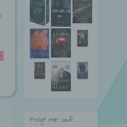
e
 …
n
Folgt mir auf…