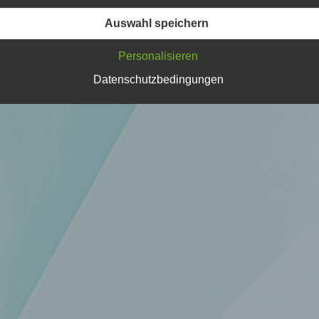
Verarbeitung Verantwortlichen verarbeitet werden.
Auswahl speichern
Personalisieren
c) Verarbeitung
Datenschutzbedingungen
Verarbeitung ist jeder mit oder ohne Hilfe automatisierter Verfa
ausgeführte Vorgang oder jede solche Vorgangsreihe im
Zusammenhang mit personenbezogenen Daten wie das Erheb
das Erfassen, die Organisation, das Ordnen, die Speicherung, 
Anpassung oder Veränderung, das Auslesen, das Abfragen, die
Verwendung, die Offenlegung durch Übermittlung, Verbreitung 
eine andere Form der Bereitstellung, den Abgleich oder die
Verknüpfung, die Einschränkung, das Löschen oder die Vernich
d) Einschränkung der Verarbeitung
Einschränkung der Verarbeitung ist die Markierung gespeichert
personenbezogener Daten mit dem Ziel, ihre künftige Verarbeit