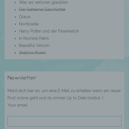
Was wir verloren glaubten
Die Geheime Geschichte
f) Pseudonymisierung
Grace
Nocticadia
Harry Potter und der Feuerkelch
Pseudonymisierung ist die Verarbeitung
In Nomine Patris
personenbezogener Daten in einer Weise,
auf welche die personenbezogenen Daten
Beautiful Venom
ohne Hinzuziehung zusätzlicher
Shallow Rivers
Informationen nicht mehr einer spezifischen
betroffenen Person zugeordnet werden
können, sofern diese zusätzlichen
Informationen gesondert aufbewahrt werden
Newsletter
und technischen und organisatorischen
Maßnahmen unterliegen, die gewährleisten,
dass die personenbezogenen Daten nicht
Meld dich hier an, um eine E-Mail zu erhalten wenn ein neuer
einer identifizierten oder identifizierbaren
Post online geht und du immer Up to Date bleibst :)
natürlichen Person zugewiesen werden.
Your email:
g) Verantwortlicher oder für die Verarbeitung
Verantwortlicher