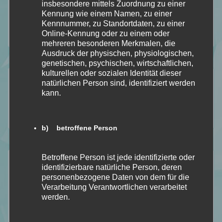
insbesondere mittels Zuordnung zu einer
Kennung wie einem Namen, zu einer
Kennnummer, zu Standortdaten, zu einer
Online-Kennung oder zu einem oder
mehreren besonderen Merkmalen, die
Ausdruck der physischen, physiologischen,
genetischen, psychischen, wirtschaftlichen,
kulturellen oder sozialen Identität dieser
Folgt mir auf…
natürlichen Person sind, identifiziert werden
kann.
112
184
18
2
Folgt
Folgt
Folgt
Folgt
b) betroffene Person
meinem
mir
mir
mir
Betroffene Person ist jede identifizierte oder
Der Durchblick
Blog
identifizierbare natürliche Person, deren
auf
auf
auf
personenbezogene Daten von dem für die
Mein Stapel ungelesener Bücher [SuB]
mit
Verarbeitung Verantwortlichen verarbeitet
Facebook
Instagram
Pinterest
Meine gelesenen Bücher!
werden.
Bloglovin
Wer ist Calipa?