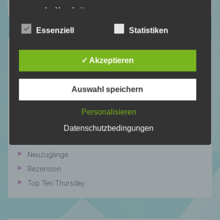
Wunschliste
c) Verarbeitung
Essenziell
Statistiken
Verarbeitung ist jeder mit oder ohne Hilfe
Kategorien
automatisierter Verfahren ausgeführte
Vorgang oder jede solche Vorgangsreihe im
✓ Akzeptieren
Zusammenhang mit personenbezogenen
Allgemein
Daten wie das Erheben, das Erfassen, die
Bookish – Bingo
Organisation, das Ordnen, die Speicherung,
Auswahl speichern
Einblick in meine Art
die Anpassung oder Veränderung, das
Auslesen, das Abfragen, die Verwendung,
Personalisieren
Gedankengänge
die Offenlegung durch Übermittlung,
Literatur Orakel
Verbreitung oder eine andere Form der
Datenschutzbedingungen
Bereitstellung, den Abgleich oder die
Mit Humor genommen
Verknüpfung, die Einschränkung, das
Neuzugänge
Löschen oder die Vernichtung.
Rezension
Top Ten Thursday
d) Einschränkung der Verarbeitung