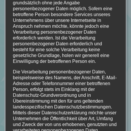
Marah Woolf [Buchrezension]
grundsätzlich ohne jede Angabe
personenbezogener Daten möglich. Sofern eine
08.08.2023
betroffene Person besondere Services unseres
Die Menschen glauben, es gäbe keine Magie, und nur diese
Unternehmens über unsere Internetseite in
Anspruch nehmen möchte, könnte jedoch eine
Überzeugung lässt sie gut schlafen.
Verarbeitung personenbezogener Daten
erforderlich werden. Ist die Verarbeitung
Seit der Ermordung ihrer Familie vor über zwölf Jahren lebt
personenbezogener Daten erforderlich und
die zweiundzwanzigjährige Wicca Valea Patel fernab ihrer
besteht für eine solche Verarbeitung keine
Heimat Ardeal bei den Menschen. Nichts wünscht sie sich
gesetzliche Grundlage, holen wir generell eine
sehnlicher, als zurückzukehren und herauszufinden, was in
Einwilligung der betroffenen Person ein.
der Nacht, in der ihr Leben brutal in Stücke gerissen wurde,
Die Verarbeitung personenbezogener Daten,
vorgefallen ist. Doch erst als wieder eine Wicca ermordet
beispielsweise des Namens, der Anschrift, E-Mail-
wird, lässt ihr Großvater sie holen, denn Valea besitzt die
Adresse oder Telefonnummer einer betroffenen
Person, erfolgt stets im Einklang mit der
seltene Gabe, Erinnerungen zu sehen – selbst die der Toten.
Datenschutz-Grundverordnung und in
Übereinstimmung mit den für uns geltenden
Nach ihrer Ankunft findet sie sich jedoch in einem
landesspezifischen Datenschutzbestimmungen.
unentwirrbaren Geflecht aus Lügen, Intrigen und Verrat
Mittels dieser Datenschutzerklärung möchte unser
wieder. Denn in Ardeal tobt seit Jahrhunderten ein Krieg
Unternehmen die Öffentlichkeit über Art, Umfang
zwischen den Wicca, den Strigoi und der Hexenkönigin, der
und Zweck der von uns erhobenen, genutzten und
verarbeiteten personenbezogenen Daten
erst beendet sein wird, wenn zwei der drei Völker endgültig