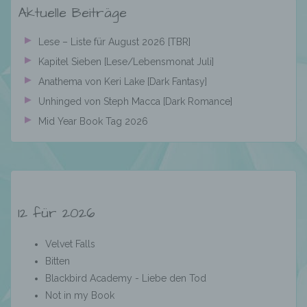
Einschränkung der Verarbeitung ist die
Aktuelle Beiträge
Markierung gespeicherter
personenbezogener Daten mit dem Ziel, ihre
Lese – Liste für August 2026 [TBR]
künftige Verarbeitung einzuschränken.
Kapitel Sieben [Lese/Lebensmonat Juli]
Anathema von Keri Lake [Dark Fantasy]
e) Profiling
Unhinged von Steph Macca [Dark Romance]
Mid Year Book Tag 2026
Profiling ist jede Art der automatisierten
Verarbeitung personenbezogener Daten, die
darin besteht, dass diese
personenbezogenen Daten verwendet
werden, um bestimmte persönliche Aspekte,
die sich auf eine natürliche Person beziehen,
12 für 2026
zu bewerten, insbesondere, um Aspekte
bezüglich Arbeitsleistung, wirtschaftlicher
Lage, Gesundheit, persönlicher Vorlieben,
Velvet Falls
Interessen, Zuverlässigkeit, Verhalten,
Bitten
Aufenthaltsort oder Ortswechsel dieser
Blackbird Academy - Liebe den Tod
natürlichen Person zu analysieren oder
Not in my Book
vorherzusagen.