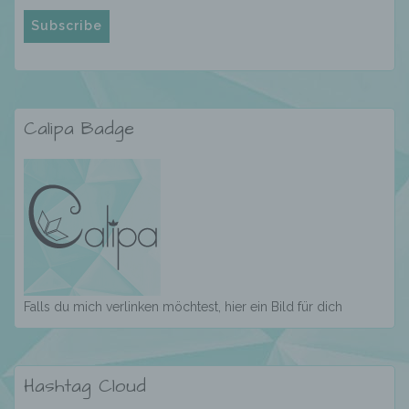
Verantwortlicher oder für die Verarbeitung
Verantwortlicher ist die natürliche oder
juristische Person, Behörde, Einrichtung
oder andere Stelle, die allein oder
gemeinsam mit anderen über die Zwecke
Calipa Badge
und Mittel der Verarbeitung von
personenbezogenen Daten entscheidet.
Sind die Zwecke und Mittel dieser
Verarbeitung durch das Unionsrecht oder
das Recht der Mitgliedstaaten vorgegeben,
so kann der Verantwortliche
beziehungsweise können die bestimmten
Kriterien seiner Benennung nach dem
Unionsrecht oder dem Recht der
Mitgliedstaaten vorgesehen werden.
Falls du mich verlinken möchtest, hier ein Bild für dich
h) Auftragsverarbeiter
Hashtag Cloud