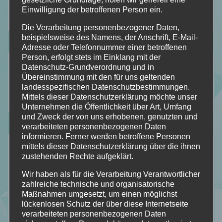
Einwilligung der betroffenen Person ein.
Die Verarbeitung personenbezogener Daten,
beispielsweise des Namens, der Anschrift, E-Mail-
Adresse oder Telefonnummer einer betroffenen
Person, erfolgt stets im Einklang mit der
Folgt mir auf…
Datenschutz-Grundverordnung und in
Übereinstimmung mit den für uns geltenden
landesspezifischen Datenschutzbestimmungen.
Mittels dieser Datenschutzerklärung möchte unser
112
184
18
2
Unternehmen die Öffentlichkeit über Art, Umfang
Folgt
Folgt
Folgt
Folgt
und Zweck der von uns erhobenen, genutzten und
verarbeiteten personenbezogenen Daten
meinem
mir
mir
mir
informieren. Ferner werden betroffene Personen
Der Durchblick
mittels dieser Datenschutzerklärung über die ihnen
Blog
auf
auf
auf
zustehenden Rechte aufgeklärt.
Mein Stapel ungelesener Bücher [SuB]
mit
Facebook
Instagram
Pinterest
Wir haben als für die Verarbeitung Verantwortlicher
Meine gelesenen Bücher!
zahlreiche technische und organisatorische
Bloglovin
Maßnahmen umgesetzt, um einen möglichst
Wer ist Calipa?
lückenlosen Schutz der über diese Internetseite
Wunschliste
verarbeiteten personenbezogenen Daten