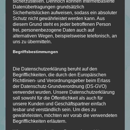
sicherzustellen. Dennoch können Internetbasierte
Datenübertragungen grundsätzlich
Sicherheitslücken aufweisen, sodass ein absoluter
Kategorien
Schutz nicht gewährleistet werden kann. Aus
diesem Grund steht es jeder betroffenen Person
frei, personenbezogene Daten auch auf
Allgemein
alternativen Wegen, beispielsweise telefonisch, an
Bookish – Bingo
uns zu übermitteln.
Einblick in meine Art
Begriffsbestimmungen
Gedankengänge
Literatur Orakel
Die Datenschutzerklärung beruht auf den
Mit Humor genommen
Begrifflichkeiten, die durch den Europäischen
Richtlinien- und Verordnungsgeber beim Erlass
Neuzugänge
der Datenschutz-Grundverordnung (DS-GVO)
Rezension
verwendet wurden. Unsere Datenschutzerklärung
soll sowohl für die Öffentlichkeit als auch für
Top Ten Thursday
unsere Kunden und Geschäftspartner einfach
lesbar und verständlich sein. Um dies zu
gewährleisten, möchten wir vorab die verwendeten
Begrifflichkeiten erläutern.
Aktuelle Beiträge