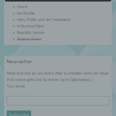
Die Geheime Geschichte
Grace
Nocticadia
b) betroffene Person
Harry Potter und der Feuerkelch
In Nomine Patris
Beautiful Venom
Betroffene Person ist jede identifizierte oder
identifizierbare natürliche Person, deren
Shallow Rivers
personenbezogene Daten von dem für die
Verarbeitung Verantwortlichen verarbeitet
werden.
Newsletter
c) Verarbeitung
Meld dich hier an, um eine E-Mail zu erhalten wenn ein neuer
Post online geht und du immer Up to Date bleibst :)
Your email:
Verarbeitung ist jeder mit oder ohne Hilfe
automatisierter Verfahren ausgeführte
Vorgang oder jede solche Vorgangsreihe im
Zusammenhang mit personenbezogenen
Daten wie das Erheben, das Erfassen, die
Organisation, das Ordnen, die Speicherung,