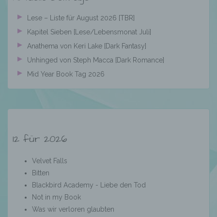
Organisation, das Ordnen, die Speicherung,
die Anpassung oder Veränderung, das
Lese – Liste für August 2026 [TBR]
Auslesen, das Abfragen, die Verwendung,
Kapitel Sieben [Lese/Lebensmonat Juli]
die Offenlegung durch Übermittlung,
Verbreitung oder eine andere Form der
Anathema von Keri Lake [Dark Fantasy]
Bereitstellung, den Abgleich oder die
Unhinged von Steph Macca [Dark Romance]
Verknüpfung, die Einschränkung, das
Mid Year Book Tag 2026
Löschen oder die Vernichtung.
d) Einschränkung der Verarbeitung
12 für 2026
Einschränkung der Verarbeitung ist die
Markierung gespeicherter
personenbezogener Daten mit dem Ziel, ihre
Velvet Falls
künftige Verarbeitung einzuschränken.
Bitten
Blackbird Academy - Liebe den Tod
Not in my Book
e) Profiling
Was wir verloren glaubten