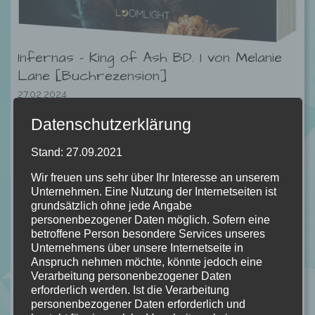
Infernas – King of Ash BD. 1 von Melanie
Lane [Buchrezension]
27.02.2024
Datenschutzerklärung
Sieben Jahre ist es her, dass Everly dem Daimon Dante für
sein Schweigen einen Gefallen versprach. Als Winterhexe ist
Stand: 27.09.2021
ihre Magie an die Jahreszeit ihres Zirkels gebunden. Oder
sollte es sein. Denn Everlys Magie ist frei und ungezähmt.
Wir freuen uns sehr über Ihr Interesse an unserem
Unternehmen. Eine Nutzung der Internetseiten ist
Nun ist Dante zurück und verlangt, dass Everly ihn nach
grundsätzlich ohne jede Angabe
Infernas begleitet, eine Dimension aus Feuer und Asche – der
personenbezogener Daten möglich. Sofern eine
Tod für jede Hexe. Everly hat keine Wahl. Ihr Wort bindet sie.
betroffene Person besondere Services unseres
Was der attraktive Herrscher von ihr will, weiß sie nicht. Doch
Unternehmens über unsere Internetseite in
Anspruch nehmen möchte, könnte jedoch eine
jemand scheint Everlys Geheimnis zu kennen und hat sie in
Verarbeitung personenbezogener Daten
der Hand. Als Spionin soll sie Dante in sein Reich folgen. Die
erforderlich werden. Ist die Verarbeitung
Leidenschaft, die zwischen ihnen brennt, macht ihre Aufgabe
personenbezogener Daten erforderlich und