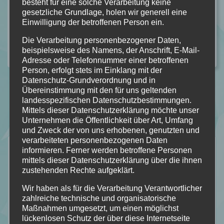
allerdings unmöglich …
besteht für eine solche Verarbeitung keine
gesetzliche Grundlage, holen wir generell eine
weiterlesen
Einwilligung der betroffenen Person ein.
Die Verarbeitung personenbezogener Daten,
beispielsweise des Namens, der Anschrift, E-Mail-
Kategorie:
ALLGEMEIN
,
REZENSION
Kommentare: 0
Adresse oder Telefonnummer einer betroffenen
Person, erfolgt stets im Einklang mit der
Datenschutz-Grundverordnung und in
Übereinstimmung mit den für uns geltenden
landesspezifischen Datenschutzbestimmungen.
Mittels dieser Datenschutzerklärung möchte unser
Unternehmen die Öffentlichkeit über Art, Umfang
und Zweck der von uns erhobenen, genutzten und
verarbeiteten personenbezogenen Daten
Neuste Rezensionen
informieren. Ferner werden betroffene Personen
mittels dieser Datenschutzerklärung über die ihnen
zustehenden Rechte aufgeklärt.
Wir haben als für die Verarbeitung Verantwortlicher
zahlreiche technische und organisatorische
Maßnahmen umgesetzt, um einen möglichst
lückenlosen Schutz der über diese Internetseite