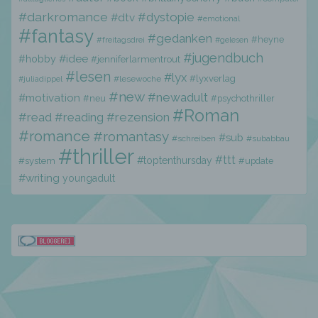
personenbezogenen Daten entscheidet.
#darkromance
#dystopie
#dtv
Sind die Zwecke und Mittel dieser
#emotional
#fantasy
Verarbeitung durch das Unionsrecht oder
#gedanken
#heyne
#freitagsdrei
#gelesen
das Recht der Mitgliedstaaten vorgegeben,
#jugendbuch
#hobby
#idee
#jenniferlarmentrout
so kann der Verantwortliche
#lesen
beziehungsweise können die bestimmten
#lyx
#lyxverlag
#lesewoche
#juliadippel
Kriterien seiner Benennung nach dem
#new
#newadult
#motivation
#neu
#psychothriller
Unionsrecht oder dem Recht der
#Roman
#read
#reading
#rezension
Mitgliedstaaten vorgesehen werden.
#romance
#romantasy
#sub
#schreiben
#subabbau
#thriller
#ttt
#toptenthursday
#system
#update
h) Auftragsverarbeiter
#writing
youngadult
Auftragsverarbeiter ist eine natürliche oder
juristische Person, Behörde, Einrichtung
oder andere Stelle, die personenbezogene
Daten im Auftrag des Verantwortlichen
verarbeitet.
i) Empfänger