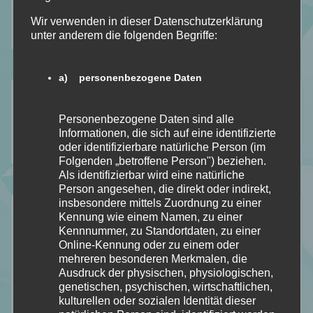
Wir verwenden in dieser Datenschutzerklärung
unter anderem die folgenden Begriffe:
a) personenbezogene Daten
Folgt mir auf…
Personenbezogene Daten sind alle
Informationen, die sich auf eine identifizierte
oder identifizierbare natürliche Person (im
112
184
18
2
Folgenden „betroffene Person") beziehen.
Folgt
Folgt
Folgt
Folgt
Als identifizierbar wird eine natürliche
Person angesehen, die direkt oder indirekt,
meinem
mir
mir
mir
insbesondere mittels Zuordnung zu einer
Der Durchblick
Kennung wie einem Namen, zu einer
Blog
auf
auf
auf
Kennnummer, zu Standortdaten, zu einer
Mein Stapel ungelesener Bücher [SuB]
Online-Kennung oder zu einem oder
mit
Facebook
Instagram
Pinterest
mehreren besonderen Merkmalen, die
Meine gelesenen Bücher!
Ausdruck der physischen, physiologischen,
Bloglovin
Wer ist Calipa?
genetischen, psychischen, wirtschaftlichen,
Wunschliste
kulturellen oder sozialen Identität dieser