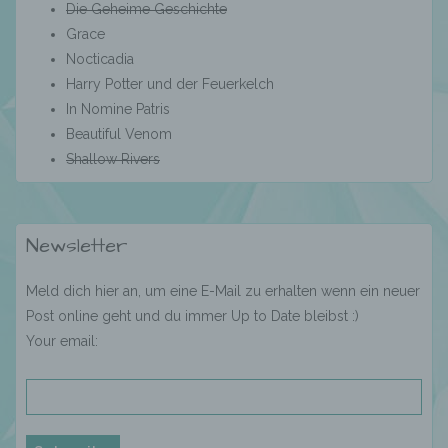
Die Geheime Geschichte
Profiling ist jede Art der automatisierten
Grace
Verarbeitung personenbezogener Daten, die
Nocticadia
darin besteht, dass diese
Harry Potter und der Feuerkelch
personenbezogenen Daten verwendet
werden, um bestimmte persönliche Aspekte,
In Nomine Patris
die sich auf eine natürliche Person beziehen,
Beautiful Venom
zu bewerten, insbesondere, um Aspekte
Shallow Rivers
bezüglich Arbeitsleistung, wirtschaftlicher
Lage, Gesundheit, persönlicher Vorlieben,
Interessen, Zuverlässigkeit, Verhalten,
Aufenthaltsort oder Ortswechsel dieser
Newsletter
natürlichen Person zu analysieren oder
vorherzusagen.
Meld dich hier an, um eine E-Mail zu erhalten wenn ein neuer
Post online geht und du immer Up to Date bleibst :)
f) Pseudonymisierung
Your email:
Pseudonymisierung ist die Verarbeitung
personenbezogener Daten in einer Weise,
auf welche die personenbezogenen Daten