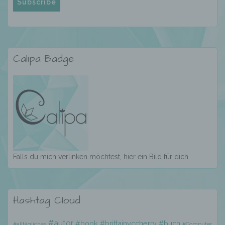
ohne Hinzuziehung zusätzlicher
Informationen nicht mehr einer spezifischen
betroffenen Person zugeordnet werden
können, sofern diese zusätzlichen
Informationen gesondert aufbewahrt werden
und technischen und organisatorischen
Calipa Badge
Maßnahmen unterliegen, die gewährleisten,
dass die personenbezogenen Daten nicht
einer identifizierten oder identifizierbaren
natürlichen Person zugewiesen werden.
g) Verantwortlicher oder für die Verarbeitung
Verantwortlicher
Falls du mich verlinken möchtest, hier ein Bild für dich
Verantwortlicher oder für die Verarbeitung
Verantwortlicher ist die natürliche oder
juristische Person, Behörde, Einrichtung
Hashtag Cloud
oder andere Stelle, die allein oder
gemeinsam mit anderen über die Zwecke
und Mittel der Verarbeitung von
#autor
#book
#brittainyccherry
#buch
#alltägliches
#Computer