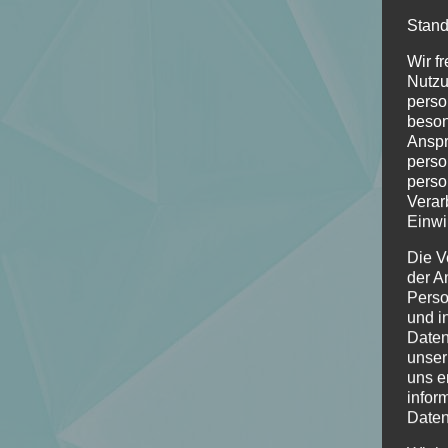
Stand
Wir f
Nutzu
perso
beson
Anspr
perso
perso
Verar
Einwi
Die V
der A
Perso
und i
Daten
unser
uns e
infor
Daten