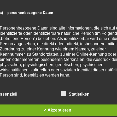
a) personenbezogene Daten
Personenbezogene Daten sind alle Informationen, die sich auf 
identifizierte oder identifizierbare natürliche Person (im Folgen
„betroffene Person") beziehen. Als identifizierbar wird eine natü
Person angesehen, die direkt oder indirekt, insbesondere mittel
Zuordnung zu einer Kennung wie einem Namen, zu einer
Kennnummer, zu Standortdaten, zu einer Online-Kennung oder
einem oder mehreren besonderen Merkmalen, die Ausdruck de
physischen, physiologischen, genetischen, psychischen,
wirtschaftlichen, kulturellen oder sozialen Identität dieser natür
Person sind, identifiziert werden kann.
b) betroffene Person
ssenziell
Statistiken
Betroffene Person ist jede identifizierte oder identifizierbare
✓ Akzeptieren
natürliche Person, deren personenbezogene Daten von dem für