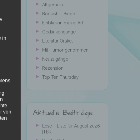
Allgemein
Bookish – Bingo
e
Einblick in meine Art
Gedankengänge
 in
Literatur Orakel
Mit Humor genommen
Neuzugänge
Rezension
Top Ten Thursday
mens,
ng
en
chte
Aktuelle Beiträge
r von
ten
Lese – Liste für August 2026
.
[TBR]