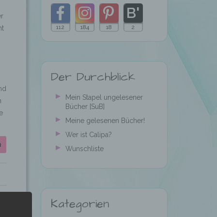
r
112
184
18
2
ht
Folgt
Folgt
Folgt
Folgt
meinem
mir
mir
mir
Der Durchblick
Blog
auf
auf
auf
nd
mit
Facebook
Instagram
Pinterest
Mein Stapel ungelesener
n
Bücher [SuB]
Bloglovin
e
Meine gelesenen Bücher!
Wer ist Calipa?
n
Wunschliste
Kategorien