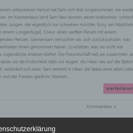
einem unfassbaren Verlust hat Sam sich fest vorgenommen, nie wiede
eben. Im Krankenhaus lernt Sam Neo kennen, einen todkranken, schlec
nten Jungen, der eigentlich nur schreiben möchte, Sony, ein Mädchen
r einem Lungenflügel, Coeur, einen sanften Riesen mit einem
genden Herzen. Gemeinsam versuchen sie, sich zurückzuholen, was
rankheiten ihnen genommen haben, zu erleben, was sie nicht wie
e Jugendliche erleben dürfen. Die Freundschaft hält sie zusammen, u
aben sie die Endlichkeit stets vor Augen. Als Hikari neu auf die Statio
 verändert sich alles: Sam erkennt in Hikari die Seele einer alten Lieb
r und der Frieden gerät ins Wanken …
weiterlese
Kommentare: 2
enschutzerklärung