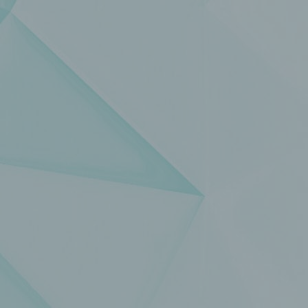
einzuschränken.
e) Profiling
Profiling ist jede Art der automatisierten Verarbeitung
personenbezogener Daten, die darin besteht, dass diese
personenbezogenen Daten verwendet werden, um bestimmte
persönliche Aspekte, die sich auf eine natürliche Person bezie
zu bewerten, insbesondere, um Aspekte bezüglich Arbeitsleistu
wirtschaftlicher Lage, Gesundheit, persönlicher Vorlieben, Inter
Zuverlässigkeit, Verhalten, Aufenthaltsort oder Ortswechsel die
natürlichen Person zu analysieren oder vorherzusagen.
f) Pseudonymisierung
Pseudonymisierung ist die Verarbeitung personenbezogener D
in einer Weise, auf welche die personenbezogenen Daten ohn
Hinzuziehung zusätzlicher Informationen nicht mehr einer