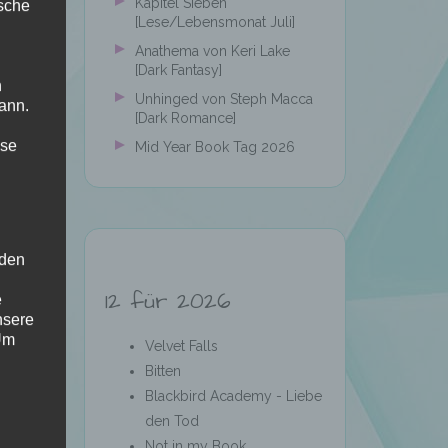
Kapitel Sieben
ische
[Lese/Lebensmonat Juli]
Anathema von Keri Lake
[Dark Fantasy]
n
Unhinged von Steph Macca
ann.
[Dark Romance]
ise
Mid Year Book Tag 2026
 den
12 für 2026
e
nsere
 Um
Velvet Falls
Bitten
Blackbird Academy - Liebe
den Tod
Not in my Book