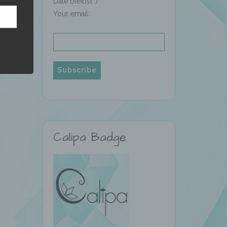
Date bleibst :)
Your email:
hren
en,
die
oder
Calipa Badge
tung.
er
ung