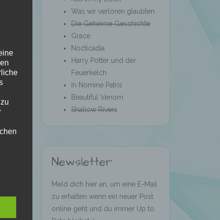
Was wir verloren glaubten
Die Geheime Geschichte
Grace
Nocticadia
eine
Harry Potter und der
den
rliche
Feuerkelch
s
In Nomine Patris
Beautiful Venom
 zu
Shallow Rivers
r
lichen
Newsletter
Meld dich hier an, um eine E-Mail
zu erhalten wenn ein neuer Post
online geht und du immer Up to
 die