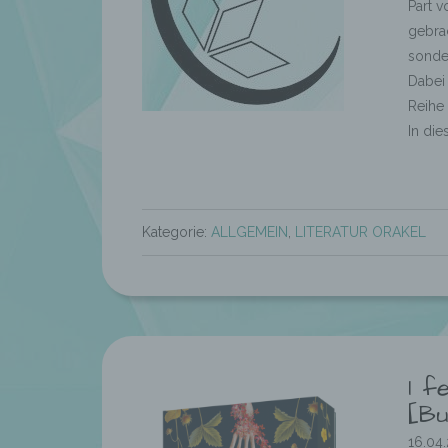
Part v
gebrac
sonder
Dabei 
Reihe 
In die
Kategorie:
ALLGEMEIN
,
LITERATUR ORAKEL
I f
[Bu
16.04