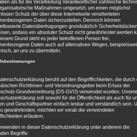
aben als für die Verarbeitung Verantwortlicher zahlreiche techn
rganisatorische Maßnahmen umgesetzt, um einen möglichst
nlosen Schutz der über diese Internetseite verarbeiteten
nenbezogenen Daten sicherzustellen. Dennoch können
netbasierte Datenübertragungen grundsätzlich Sicherheitslücke
isen, sodass ein absoluter Schutz nicht gewährleistet werden k
iesem Grund steht es jeder betroffenen Person frei,
nenbezogene Daten auch auf alternativen Wegen, beispielswe
onisch, an uns zu übermitteln.
ffsbestimmungen
atenschutzerklärung beruht auf den Begrifflichkeiten, die durch
äischen Richtlinien- und Verordnungsgeber beim Erlass der
schutz-Grundverordnung (DS-GVO) verwendet wurden. Unser
schutzerklärung soll sowohl für die Öffentlichkeit als auch für u
n und Geschäftspartner einfach lesbar und verständlich sein.
zu gewährleisten, möchten wir vorab die verwendeten
flichkeiten erläutern.
erwenden in dieser Datenschutzerklärung unter anderem die
nden Begriffe: