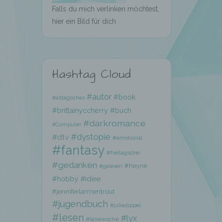
Falls du mich verlinken möchtest,
hier ein Bild für dich
Hashtag Cloud
hen,
#autor
#book
#alltägliches
ng,
#brittainyccherry
#buch
essen,
#darkromance
ser
#Computer
#dystopie
#dtv
#emotional
#fantasy
#freitagsdrei
#gedanken
#heyne
#gelesen
#hobby
#idee
#jenniferlarmentrout
aten
#jugendbuch
#juliadippel
e
#lesen
#lyx
#lesewoche