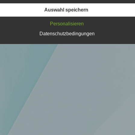
Verarbeitung Verantwortlichen verarbeitet werden.
Auswahl speichern
Personalisieren
c) Verarbeitung
Datenschutzbedingungen
Verarbeitung ist jeder mit oder ohne Hilfe automatisierter Verfa
ausgeführte Vorgang oder jede solche Vorgangsreihe im
Zusammenhang mit personenbezogenen Daten wie das Erheb
das Erfassen, die Organisation, das Ordnen, die Speicherung, 
Anpassung oder Veränderung, das Auslesen, das Abfragen, die
Verwendung, die Offenlegung durch Übermittlung, Verbreitung 
eine andere Form der Bereitstellung, den Abgleich oder die
Verknüpfung, die Einschränkung, das Löschen oder die Vernich
d) Einschränkung der Verarbeitung
Einschränkung der Verarbeitung ist die Markierung gespeichert
personenbezogener Daten mit dem Ziel, ihre künftige Verarbeit