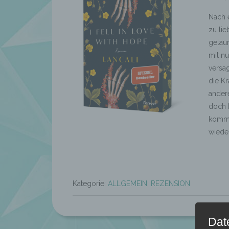
Nach 
zu li
gelau
mit nu
versa
die K
ander
doch h
kommt,
wiede
Kategorie:
ALLGEMEIN
,
REZENSION
Dat