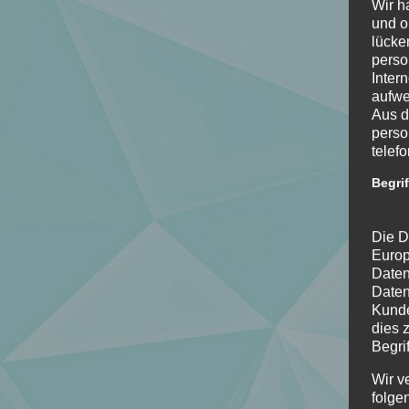
Wir h
und o
lücke
perso
Inter
aufwe
Aus d
perso
telef
Begri
Die D
Europ
Daten
Daten
Kunde
dies 
Begrif
Wir v
folge