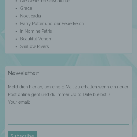
Die Geheime Geschichte
Profiling ist jede Art der automatisierten
Grace
Verarbeitung personenbezogener Daten, die
Nocticadia
darin besteht, dass diese
Harry Potter und der Feuerkelch
personenbezogenen Daten verwendet
In Nomine Patris
werden, um bestimmte persönliche Aspekte,
die sich auf eine natürliche Person beziehen,
Beautiful Venom
zu bewerten, insbesondere, um Aspekte
Shallow Rivers
bezüglich Arbeitsleistung, wirtschaftlicher
Lage, Gesundheit, persönlicher Vorlieben,
Interessen, Zuverlässigkeit, Verhalten,
Aufenthaltsort oder Ortswechsel dieser
Newsletter
natürlichen Person zu analysieren oder
vorherzusagen.
Meld dich hier an, um eine E-Mail zu erhalten wenn ein neuer
Post online geht und du immer Up to Date bleibst :)
Your email:
f) Pseudonymisierung
Pseudonymisierung ist die Verarbeitung
personenbezogener Daten in einer Weise,
auf welche die personenbezogenen Daten