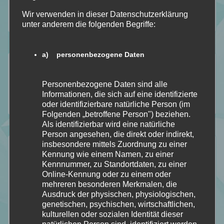
Wir verwenden in dieser Datenschutzerklärung
unter anderem die folgenden Begriffe:
a) personenbezogene Daten
Folgt mir auf…
Personenbezogene Daten sind alle
Informationen, die sich auf eine identifizierte
oder identifizierbare natürliche Person (im
112
184
18
2
Folgt
Folgt
Folgt
Folgt
Folgenden „betroffene Person") beziehen.
Als identifizierbar wird eine natürliche
meinem
mir
mir
mir
Person angesehen, die direkt oder indirekt,
Der Durchblick
insbesondere mittels Zuordnung zu einer
Blog
auf
auf
auf
Kennung wie einem Namen, zu einer
Kennnummer, zu Standortdaten, zu einer
Mein Stapel ungelesener Bücher [SuB]
mit
Facebook
Instagram
Pinterest
Online-Kennung oder zu einem oder
Meine gelesenen Bücher!
mehreren besonderen Merkmalen, die
Bloglovin
Ausdruck der physischen, physiologischen,
Wer ist Calipa?
genetischen, psychischen, wirtschaftlichen,
Wunschliste
kulturellen oder sozialen Identität dieser