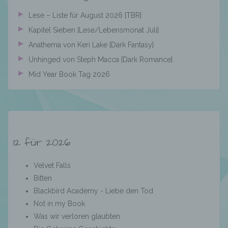
Organisation, das Ordnen, die Speicherung,
Lese – Liste für August 2026 [TBR]
die Anpassung oder Veränderung, das
Auslesen, das Abfragen, die Verwendung,
Kapitel Sieben [Lese/Lebensmonat Juli]
die Offenlegung durch Übermittlung,
Anathema von Keri Lake [Dark Fantasy]
Verbreitung oder eine andere Form der
Bereitstellung, den Abgleich oder die
Unhinged von Steph Macca [Dark Romance]
Verknüpfung, die Einschränkung, das
Mid Year Book Tag 2026
Löschen oder die Vernichtung.
d) Einschränkung der Verarbeitung
12 für 2026
Einschränkung der Verarbeitung ist die
Markierung gespeicherter
personenbezogener Daten mit dem Ziel, ihre
Velvet Falls
künftige Verarbeitung einzuschränken.
Bitten
Blackbird Academy - Liebe den Tod
Not in my Book
e) Profiling
Was wir verloren glaubten