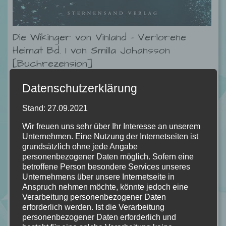
Die Wikinger von Vinland – Verlorene
Heimat Bd. 1 von Smilla Johansson
[Buchrezension]
08.04.2022
Datenschutzerklärung
Als Linea ein Gespräch zwischen ihrem Ziehvater und dem
Stand: 27.09.2021
Jarl von Skogbyen belauscht, erfährt sie, dass ihr bisheriges
Leben im Wikingerdorf eine einzige Lüge war und sie dem
Wir freuen uns sehr über Ihr Interesse an unserem
grausamen Anführer versprochen werden soll. Linea will frei
Unternehmen. Eine Nutzung der Internetseiten ist
grundsätzlich ohne jede Angabe
sein, selbst über ihr Leben bestimmen und sich nichts
personenbezogener Daten möglich. Sofern eine
vorschreiben lassen, doch es ist nicht leicht, als Frau unter
betroffene Person besondere Services unseres
Wikingern zu bestehen. Sie braucht die Hilfe ihrer Freunde,
Unternehmens über unsere Internetseite in
denn die Intrigen, die sich um sie spinnen, sind gewaltiger, als
Anspruch nehmen möchte, könnte jedoch eine
Verarbeitung personenbezogener Daten
sie jemals geglaubt hat. Wird es ihr gelingen, ihre Freiheit zu
erforderlich werden. Ist die Verarbeitung
erkämpfen? Und wieso hat der Jarl überhaupt ein solches
personenbezogener Daten erforderlich und
Interesse an ihr?