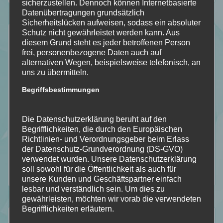
sicherzustellen. Dennoch können Internetbasierte
Datenübertragungen grundsätzlich
Sicherheitslücken aufweisen, sodass ein absoluter
Kategorien
Schutz nicht gewährleistet werden kann. Aus
diesem Grund steht es jeder betroffenen Person
frei, personenbezogene Daten auch auf
Allgemein
alternativen Wegen, beispielsweise telefonisch, an
Bookish – Bingo
uns zu übermitteln.
Einblick in meine Art
Begriffsbestimmungen
Gedankengänge
Literatur Orakel
Die Datenschutzerklärung beruht auf den
Mit Humor genommen
Begrifflichkeiten, die durch den Europäischen
Richtlinien- und Verordnungsgeber beim Erlass
Neuzugänge
der Datenschutz-Grundverordnung (DS-GVO)
Rezension
verwendet wurden. Unsere Datenschutzerklärung
soll sowohl für die Öffentlichkeit als auch für
Top Ten Thursday
unsere Kunden und Geschäftspartner einfach
lesbar und verständlich sein. Um dies zu
gewährleisten, möchten wir vorab die verwendeten
Begrifflichkeiten erläutern.
Aktuelle Beiträge