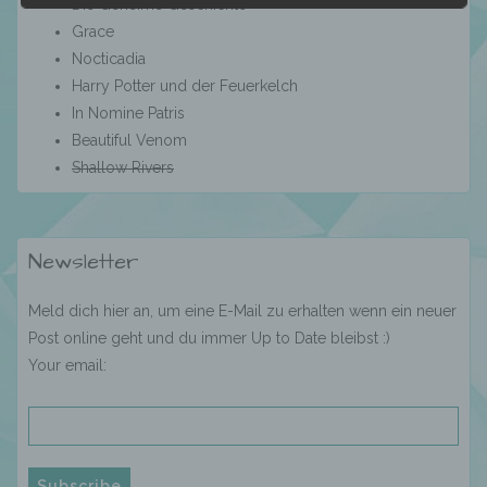
Die Geheime Geschichte
Grace
Nocticadia
b) betroffene Person
Harry Potter und der Feuerkelch
In Nomine Patris
Betroffene Person ist jede identifizierte oder
Beautiful Venom
identifizierbare natürliche Person, deren
Shallow Rivers
personenbezogene Daten von dem für die
Verarbeitung Verantwortlichen verarbeitet
werden.
Newsletter
c) Verarbeitung
Meld dich hier an, um eine E-Mail zu erhalten wenn ein neuer
Post online geht und du immer Up to Date bleibst :)
Your email:
Verarbeitung ist jeder mit oder ohne Hilfe
automatisierter Verfahren ausgeführte
Vorgang oder jede solche Vorgangsreihe im
Zusammenhang mit personenbezogenen
Daten wie das Erheben, das Erfassen, die
Organisation, das Ordnen, die Speicherung,