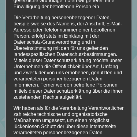
gesetzliche Grundlage, holen wir generell eine
Einwilligung der betroffenen Person ein.
Die Verarbeitung personenbezogener Daten,
beispielsweise des Namens, der Anschrift, E-Mail-
Adresse oder Telefonnummer einer betroffenen
Person, erfolgt stets im Einklang mit der
Folgt mir auf…
Datenschutz-Grundverordnung und in
Übereinstimmung mit den für uns geltenden
landesspezifischen Datenschutzbestimmungen.
Mittels dieser Datenschutzerklärung möchte unser
112
184
18
2
Unternehmen die Öffentlichkeit über Art, Umfang
Folgt
Folgt
Folgt
Folgt
und Zweck der von uns erhobenen, genutzten und
verarbeiteten personenbezogenen Daten
meinem
mir
mir
mir
informieren. Ferner werden betroffene Personen
Der Durchblick
mittels dieser Datenschutzerklärung über die ihnen
Blog
auf
auf
auf
zustehenden Rechte aufgeklärt.
Mein Stapel ungelesener Bücher [SuB]
mit
Facebook
Instagram
Pinterest
Wir haben als für die Verarbeitung Verantwortlicher
Meine gelesenen Bücher!
zahlreiche technische und organisatorische
Bloglovin
Maßnahmen umgesetzt, um einen möglichst
Wer ist Calipa?
lückenlosen Schutz der über diese Internetseite
Wunschliste
verarbeiteten personenbezogenen Daten