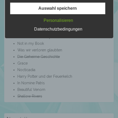
genetischen, psychischen, wirtschaftlichen,
Auswahl speichern
kulturellen oder sozialen Identität dieser
12 für 2026
natürlichen Person sind, identifiziert werden
kann.
Personalisieren
Velvet Falls
Datenschutzbedingungen
Bitten
Blackbird Academy - Liebe den Tod
b) betroffene Person
Not in my Book
Was wir verloren glaubten
Betroffene Person ist jede identifizierte oder
Die Geheime Geschichte
identifizierbare natürliche Person, deren
Grace
personenbezogene Daten von dem für die
Verarbeitung Verantwortlichen verarbeitet
Nocticadia
werden.
Harry Potter und der Feuerkelch
In Nomine Patris
Beautiful Venom
c) Verarbeitung
Shallow Rivers
Verarbeitung ist jeder mit oder ohne Hilfe
automatisierter Verfahren ausgeführte