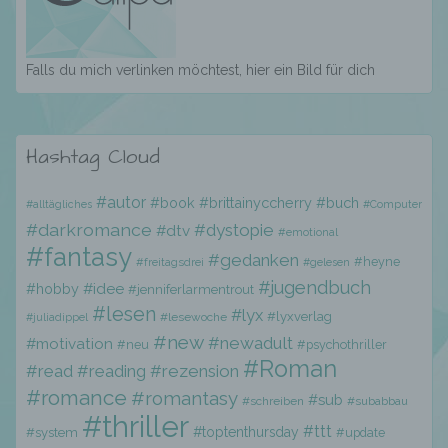
e) Profiling
Falls du mich verlinken möchtest, hier ein Bild für dich
Profiling ist jede Art der automatisierten
Verarbeitung personenbezogener Daten, die
darin besteht, dass diese
personenbezogenen Daten verwendet
Hashtag Cloud
werden, um bestimmte persönliche Aspekte,
die sich auf eine natürliche Person beziehen,
zu bewerten, insbesondere, um Aspekte
#autor
#book
#brittainyccherry
#buch
#alltägliches
#Computer
bezüglich Arbeitsleistung, wirtschaftlicher
#darkromance
#dystopie
#dtv
#emotional
Lage, Gesundheit, persönlicher Vorlieben,
#fantasy
Interessen, Zuverlässigkeit, Verhalten,
#gedanken
#heyne
#freitagsdrei
#gelesen
Aufenthaltsort oder Ortswechsel dieser
#jugendbuch
#hobby
#idee
#jenniferlarmentrout
natürlichen Person zu analysieren oder
#lesen
#lyx
vorherzusagen.
#lyxverlag
#lesewoche
#juliadippel
#new
#newadult
#motivation
#neu
#psychothriller
#Roman
#read
#reading
#rezension
f) Pseudonymisierung
#romance
#romantasy
#sub
#schreiben
#subabbau
#thriller
#ttt
#toptenthursday
#system
#update
Pseudonymisierung ist die Verarbeitung