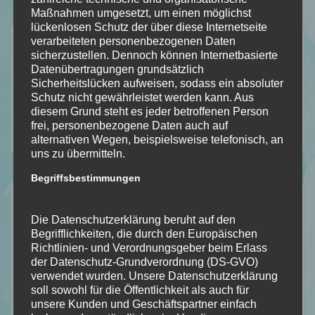
Maßnahmen umgesetzt, um einen möglichst
meinem
mir
mir
mir
lückenlosen Schutz der über diese Internetseite
Der Durchblick
verarbeiteten personenbezogenen Daten
Blog
auf
auf
auf
sicherzustellen. Dennoch können Internetbasierte
Datenübertragungen grundsätzlich
Mein Stapel ungelesener Bücher [SuB]
mit
Facebook
Instagram
Pinterest
Sicherheitslücken aufweisen, sodass ein absoluter
Meine gelesenen Bücher!
Schutz nicht gewährleistet werden kann. Aus
Bloglovin
diesem Grund steht es jeder betroffenen Person
Wer ist Calipa?
frei, personenbezogene Daten auch auf
Wunschliste
alternativen Wegen, beispielsweise telefonisch, an
uns zu übermitteln.
Begriffsbestimmungen
Kategorien
Die Datenschutzerklärung beruht auf den
Allgemein
Begrifflichkeiten, die durch den Europäischen
Richtlinien- und Verordnungsgeber beim Erlass
Bookish – Bingo
der Datenschutz-Grundverordnung (DS-GVO)
Einblick in meine Art
verwendet wurden. Unsere Datenschutzerklärung
Gedankengänge
soll sowohl für die Öffentlichkeit als auch für
unsere Kunden und Geschäftspartner einfach
Literatur Orakel