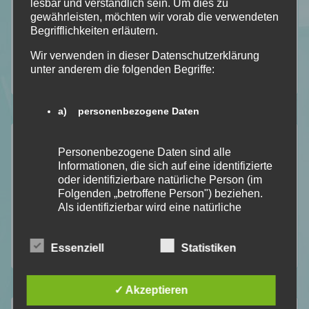
lesbar und verständlich sein. Um dies zu
Mit Humor genommen
gewährleisten, möchten wir vorab die verwendeten
Begrifflichkeiten erläutern.
Neuzugänge
Rezension
Wir verwenden in dieser Datenschutzerklärung
unter anderem die folgenden Begriffe:
Top Ten Thursday
a) personenbezogene Daten
Aktuelle Beiträge
Personenbezogene Daten sind alle
Informationen, die sich auf eine identifizierte
Lese – Liste für August 2026 [TBR]
oder identifizierbare natürliche Person (im
Kapitel Sieben [Lese/Lebensmonat Juli]
Folgenden „betroffene Person") beziehen.
Als identifizierbar wird eine natürliche
Anathema von Keri Lake [Dark Fantasy]
Person angesehen, die direkt oder indirekt,
Unhinged von Steph Macca [Dark Romance]
insbesondere mittels Zuordnung zu einer
Essenziell
Statistiken
Mid Year Book Tag 2026
Kennung wie einem Namen, zu einer
Kennnummer, zu Standortdaten, zu einer
Online-Kennung oder zu einem oder
mehreren besonderen Merkmalen, die
✓ Akzeptieren
Ausdruck der physischen, physiologischen,