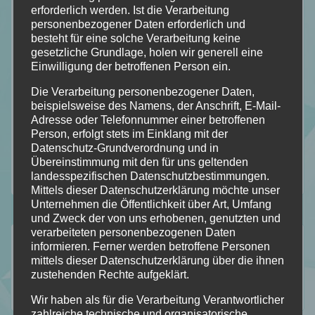
erforderlich werden. Ist die Verarbeitung
personenbezogener Daten erforderlich und
besteht für eine solche Verarbeitung keine
gesetzliche Grundlage, holen wir generell eine
Einwilligung der betroffenen Person ein.
Die Verarbeitung personenbezogener Daten,
beispielsweise des Namens, der Anschrift, E-Mail-
Adresse oder Telefonnummer einer betroffenen
Person, erfolgt stets im Einklang mit der
Datenschutz-Grundverordnung und in
Übereinstimmung mit den für uns geltenden
landesspezifischen Datenschutzbestimmungen.
Mittels dieser Datenschutzerklärung möchte unser
Unternehmen die Öffentlichkeit über Art, Umfang
und Zweck der von uns erhobenen, genutzten und
verarbeiteten personenbezogenen Daten
Folgt mir auf…
informieren. Ferner werden betroffene Personen
mittels dieser Datenschutzerklärung über die ihnen
zustehenden Rechte aufgeklärt.
112
184
18
2
Wir haben als für die Verarbeitung Verantwortlicher
Folgt
Folgt
Folgt
Folgt
zahlreiche technische und organisatorische