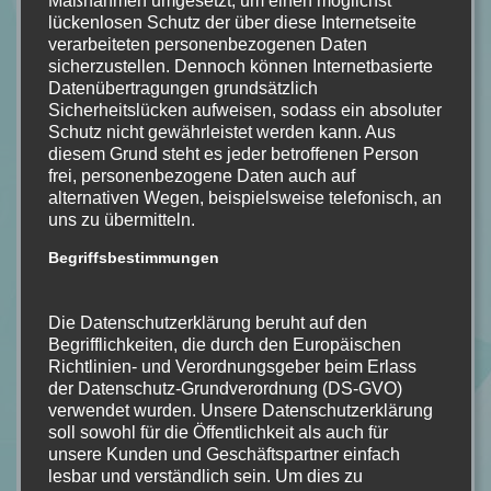
Maßnahmen umgesetzt, um einen möglichst
lückenlosen Schutz der über diese Internetseite
verarbeiteten personenbezogenen Daten
sicherzustellen. Dennoch können Internetbasierte
Datenübertragungen grundsätzlich
Sicherheitslücken aufweisen, sodass ein absoluter
Schutz nicht gewährleistet werden kann. Aus
diesem Grund steht es jeder betroffenen Person
frei, personenbezogene Daten auch auf
alternativen Wegen, beispielsweise telefonisch, an
uns zu übermitteln.
Begriffsbestimmungen
Bildquelle: LYX
Buchdetails
Die Datenschutzerklärung beruht auf den
Name:
The Perfect Fit
Begrifflichkeiten, die durch den Europäischen
Richtlinien- und Verordnungsgeber beim Erlass
Autor:
Kara Atikin
der Datenschutz-Grundverordnung (DS-GVO)
Seiten:
384
verwendet wurden. Unsere Datenschutzerklärung
Verlag:
LYX
soll sowohl für die Öffentlichkeit als auch für
Erschienen:
28.07.2023
unsere Kunden und Geschäftspartner einfach
lesbar und verständlich sein. Um dies zu
Kostenpunkt:
14€