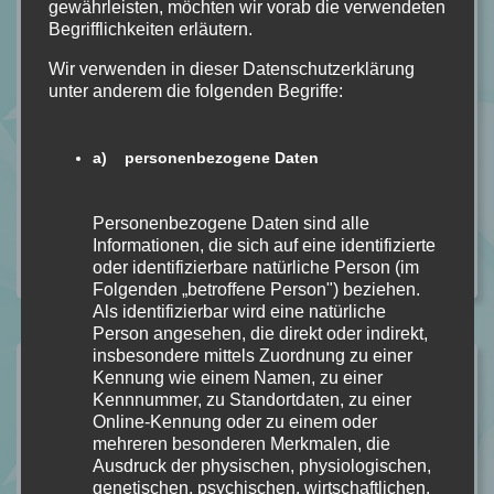
gewährleisten, möchten wir vorab die verwendeten
Hier zu kaufen:
The Perfect Fit
Begrifflichkeiten erläutern.
Hier zu kaufen (Hörbuch / eBook):
The Perfect Fit
Wir verwenden in dieser Datenschutzerklärung
Kostenpunkt (Hörbuch / eBook):
9,99€
unter anderem die folgenden Begriffe:
Genre:
Romance
a) personenbezogene Daten
#KARAATKIN
#LYXVERLAG
#NEWADULT
#ROMANCE
#THEPERFECTFIT
Personenbezogene Daten sind alle
Informationen, die sich auf eine identifizierte
Kategorie:
ALLGEMEIN
,
REZENSION
Kommentare: 2
oder identifizierbare natürliche Person (im
Folgenden „betroffene Person") beziehen.
Als identifizierbar wird eine natürliche
Person angesehen, die direkt oder indirekt,
insbesondere mittels Zuordnung zu einer
Ähnliche Beiträge
Kennung wie einem Namen, zu einer
Kennnummer, zu Standortdaten, zu einer
Anathema von Keri Lake [Dark Fantasy]
Online-Kennung oder zu einem oder
mehreren besonderen Merkmalen, die
In Rezension
Ausdruck der physischen, physiologischen,
Unhinged von Steph Macca [Dark Romance]
genetischen, psychischen, wirtschaftlichen,