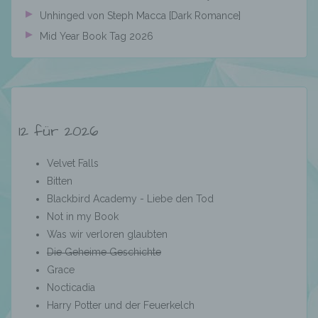
Unhinged von Steph Macca [Dark Romance]
Mid Year Book Tag 2026
Name und Anschrift des für die Verarbeitung
Verantwortlichen
Verantwortlicher im Sinne der Datenschutz-
Grundverordnung, sonstiger in den Mitgliedstaaten
12 für 2026
der Europäischen Union geltenden
Datenschutzgesetze und anderer Bestimmungen
mit datenschutzrechtlichem Charakter ist die:
Velvet Falls
Bitten
Mandy König, Spandauer Damm 82, 14059 Berlin,
Blackbird Academy - Liebe den Tod
Deutschland,
Not in my Book
E-Mail: calispassion@gmx.de
Was wir verloren glaubten
Cookies / SessionStorage / LocalStorage
Die Geheime Geschichte
Grace
Nocticadia
Die Internetseiten verwenden teilweise so
Harry Potter und der Feuerkelch
genannte Cookies, LocalStorage und