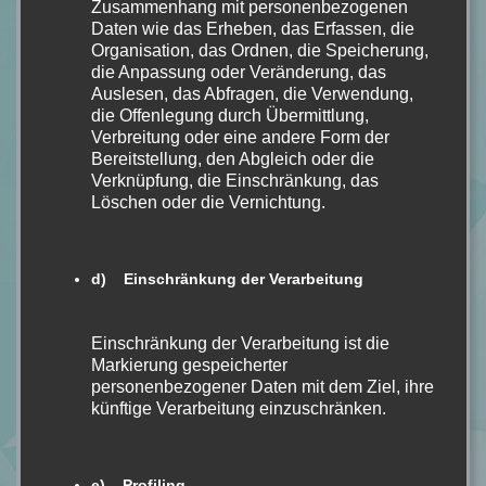
Zusammenhang mit personenbezogenen
Daten wie das Erheben, das Erfassen, die
Organisation, das Ordnen, die Speicherung,
Calipa » Archives The Brightest Colours BD. 2 von Kara Atkin
die Anpassung oder Veränderung, das
[Buchrezension] - Calipa
Auslesen, das Abfragen, die Verwendung,
26.03.2024 - 7:04 a.m. Uhr
die Offenlegung durch Übermittlung,
Verbreitung oder eine andere Form der
Bereitstellung, den Abgleich oder die
[…] Fit” Reihe von Kara Atkin. Dich könnten mögliche
Verknüpfung, die Einschränkung, das
Spoiler erwarten, wenn du den ersten Band (The
Löschen oder die Vernichtung.
Perfect Fit) nicht […]
Calipa » Archives The Finishing Touch Bd. 3 von Kara Atkin
d) Einschränkung der Verarbeitung
[Romance] - Calipa
09.09.2025 - 9:04 a.m. Uhr
Einschränkung der Verarbeitung ist die
Markierung gespeicherter
[…] – Fit” Reihe von Kara Atkin. Dich könnten
personenbezogener Daten mit dem Ziel, ihre
mögliche Spoiler erwarten, wenn du den ersten
künftige Verarbeitung einzuschränken.
Band (The Perfect Fit) nicht […]
Name *
e) Profiling