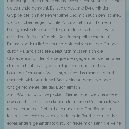
unbedingt in mein Beuteschema passen, hat Autorin
Atkin
hier
vieles richtig gemacht. Es ist die gesamte Dynamik der
Gruppe, die ich hier kennenlerne und mich auch sehr schnell
von sich überzeugen konnte. Nicht zuletzt natürlich von
Protagonisten
Ellie
und
Caleb
, um die es sich hier in Band
eins
“
The Perfect Fit
“
dreht. Das Buch spielt weniger auf
Drama, sondern ließ mich unproblematisch mit der Gruppe
durch Mailand spazieren. Natürlich müssen sich die
Charaktere auch den Konsequenzen gegenüber stellen, aber
dennoch bleibt das große, tiefgehende und auf alles
bauende Drama aus. Wisst ihr, wie ich das meine? Es sind
eher sehr viele wunderschöne, kleine Augenblicke oder
witzige Momente, die das Buch einfach
zum
Wohlfühlbuch
verpacken. Gerne hätten die Charaktere
etwas mehr Tiefe haben können für meinen Geschmack, weil
ich da immer das Gefühl hatte nur an der Oberfläche zu
kratzen. Ich hoffe, dass dies vielleicht in Band zwei und drei
etwas anders gehandhabt wird. Ich freue mich sehr, die Reihe