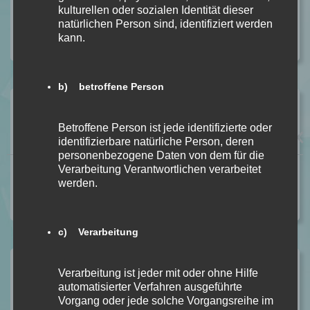
In Rezension
kulturellen oder sozialen Identität dieser
BLOOD – Du sollst bereuen Bd. 2 von S. T. Abby
natürlichen Person sind, identifiziert werden
kann.
In Rezension
b) betroffene Person
Vorheriger Beitrag
Der Tod der Jane Lawrence von Caitlin Starling
Betroffene Person ist jede identifizierte oder
[Rezensionsexemplar]
identifizierbare natürliche Person, deren
personenbezogene Daten von dem für die
Verarbeitung Verantwortlichen verarbeitet
Nächster Beitrag
werden.
The Darkest Gold – Die Geliebte BD. 3 von Raven
Kennedy [Buchrezension]
c) Verarbeitung
Verarbeitung ist jeder mit oder ohne Hilfe
automatisierter Verfahren ausgeführte
2 Antworten auf „The Perfect Fit BD. 1
Vorgang oder jede solche Vorgangsreihe im
von Kara Atkins [Buchrezension]“