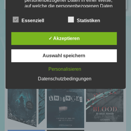
personenbezogener Daten in einer Weise,
auf welche die personenbezogenen Daten
ohne Hinzuziehung zusätzlicher
Informationen nicht mehr einer spezifischen
Essenziell
Statistiken
betroffenen Person zugeordnet werden
können, sofern diese zusätzlichen
Informationen gesondert aufbewahrt werden
✓ Akzeptieren
und technischen und organisatorischen
Maßnahmen unterliegen, die gewährleisten,
dass die personenbezogenen Daten nicht
Neuste Rezensionen
Auswahl speichern
einer identifizierten oder identifizierbaren
natürlichen Person zugewiesen werden.
Personalisieren
Datenschutzbedingungen
g) Verantwortlicher oder für die Verarbeitung
Verantwortlicher
Verantwortlicher oder für die Verarbeitung
Verantwortlicher ist die natürliche oder
juristische Person, Behörde, Einrichtung
oder andere Stelle, die allein oder
gemeinsam mit anderen über die Zwecke