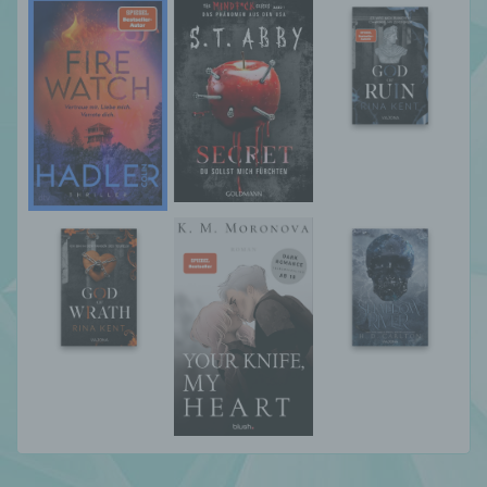
und Mittel der Verarbeitung von
personenbezogenen Daten entscheidet.
Sind die Zwecke und Mittel dieser
Verarbeitung durch das Unionsrecht oder
das Recht der Mitgliedstaaten vorgegeben,
so kann der Verantwortliche
beziehungsweise können die bestimmten
Kriterien seiner Benennung nach dem
Unionsrecht oder dem Recht der
Mitgliedstaaten vorgesehen werden.
h) Auftragsverarbeiter
Auftragsverarbeiter ist eine natürliche oder
juristische Person, Behörde, Einrichtung
oder andere Stelle, die personenbezogene
Daten im Auftrag des Verantwortlichen
verarbeitet.