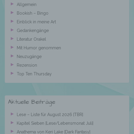
Stelle außer der betroffenen Person, dem
Allgemein
Verantwortlichen, dem Auftragsverarbeiter
Bookish – Bingo
und den Personen, die unter der
unmittelbaren Verantwortung des
Einblick in meine Art
Verantwortlichen oder des
Gedankengänge
Auftragsverarbeiters befugt sind, die
Literatur Orakel
personenbezogenen Daten zu verarbeiten.
Mit Humor genommen
Neuzugänge
k) Einwilligung
Rezension
Top Ten Thursday
Einwilligung ist jede von der betroffenen
Person freiwillig für den bestimmten Fall in
informierter Weise und unmissverständlich
abgegebene Willensbekundung in Form
Aktuelle Beiträge
einer Erklärung oder einer sonstigen
eindeutigen bestätigenden Handlung, mit der
die betroffene Person zu verstehen gibt, dass
Lese – Liste für August 2026 [TBR]
sie mit der Verarbeitung der sie betreffenden
Kapitel Sieben [Lese/Lebensmonat Juli]
personenbezogenen Daten einverstanden
Anathema von Keri Lake [Dark Fantasy]
ist.