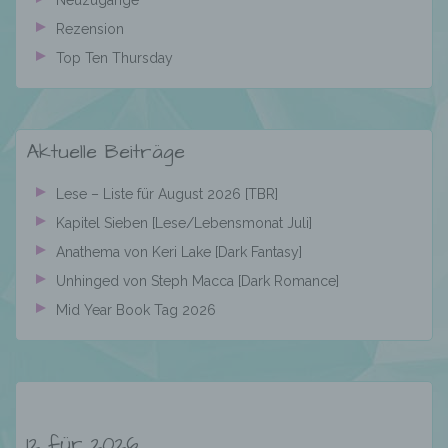
dem Unionsrecht oder dem Recht der
Mitgliedstaaten möglicherweise
Rezension
personenbezogene Daten erhalten, gelten
Top Ten Thursday
jedoch nicht als Empfänger.
j) Dritter
Aktuelle Beiträge
Lese – Liste für August 2026 [TBR]
Dritter ist eine natürliche oder juristische
Person, Behörde, Einrichtung oder andere
Kapitel Sieben [Lese/Lebensmonat Juli]
Stelle außer der betroffenen Person, dem
Anathema von Keri Lake [Dark Fantasy]
Verantwortlichen, dem Auftragsverarbeiter
und den Personen, die unter der
Unhinged von Steph Macca [Dark Romance]
unmittelbaren Verantwortung des
Mid Year Book Tag 2026
Verantwortlichen oder des
Auftragsverarbeiters befugt sind, die
personenbezogenen Daten zu verarbeiten.
k) Einwilligung
12 für 2026