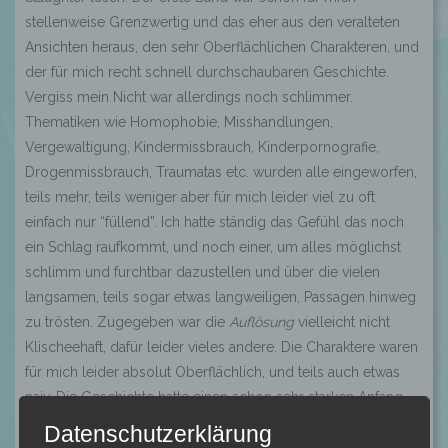
stellenweise Grenzwertig und das eher aus den veralteten
Ansichten heraus, den sehr Oberflächlichen Charakteren, und
der für mich recht schnell durchschaubaren Geschichte.
Vergiss mein Nicht war allerdings noch schlimmer.
Thematiken wie Homophobie, Misshandlungen,
Vergewaltigung, Kindermissbrauch, Kinderpornografie,
Drogenmissbrauch, Traumatas etc. wurden alle eingeworfen,
teils mehr, teils weniger aber für mich leider viel zu oft
einfach nur “füllend”. Ich hatte ständig das Gefühl das noch
ein Schlag raufkommt, und noch einer, um alles möglichst
schlimm und furchtbar dazustellen und über die vielen
langsamen, teils sogar etwas langweiligen, Passagen hinweg
zu trösten. Zugegeben war die
Auflösung
vielleicht nicht
Klischeehaft, dafür leider vieles andere. Die Charaktere waren
für mich leider absolut Oberflächlich, und teils auch etwas
naiv. Die Geschichte hatte einen schon sehr starken Anfang,
aber verlor mich so dermaßen schnell, weil ich das Gefühl
Datenschutzerklärung
hatte nur auf der Stelle zu treten. Das offene Ende lies mich