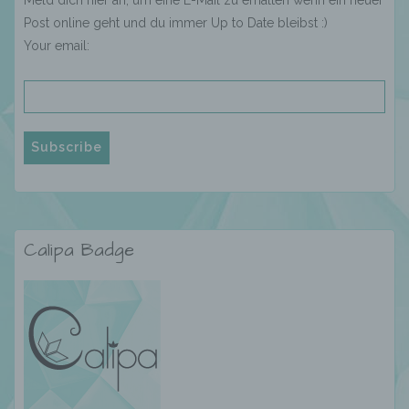
mit datenschutzrechtlichem Charakter ist die:
Post online geht und du immer Up to Date bleibst :)
Mandy König, Spandauer Damm 82, 14059 Berlin,
Your email:
Deutschland,
E-Mail: calispassion@gmx.de
Cookies / SessionStorage / LocalStorage
Die Internetseiten verwenden teilweise so
genannte Cookies, LocalStorage und
SessionStorage. Dies dient dazu, unser Angebot
nutzerfreundlicher, effektiver und sicherer zu
Calipa Badge
machen. Local Storage und SessionStorage ist
eine Technologie, mit welcher ihr Browser Daten
auf Ihrem Computer oder mobilen Gerät
abspeichert. Cookies sind Textdateien, welche
über einen Internetbrowser auf einem
Computersystem abgelegt und gespeichert
werden. Sie können die Verwendung von Cookies,
LocalStorage und SessionStorage durch
entsprechende Einstellung in Ihrem Browser