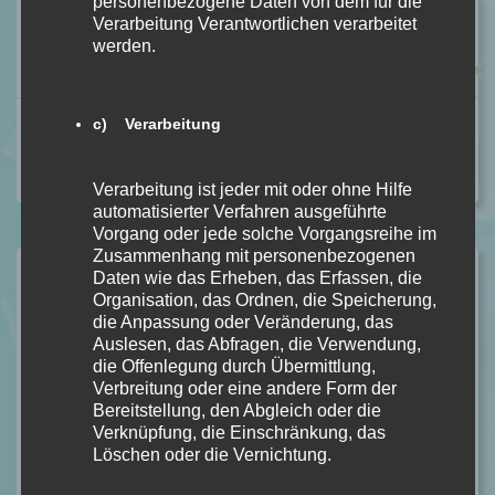
personenbezogene Daten von dem für die
Vorheriger Beitrag
Verarbeitung Verantwortlichen verarbeitet
Willkommen in Wisewood von Stephanie Wrobel
werden.
[Buchrezension]
Nächster Beitrag
c) Verarbeitung
War and Queens – Liebe kennt keine Grenzen BD. 4 von
Jennifer L. Armentrout [Buchrezension]
Verarbeitung ist jeder mit oder ohne Hilfe
automatisierter Verfahren ausgeführte
Vorgang oder jede solche Vorgangsreihe im
Zusammenhang mit personenbezogenen
Name *
Daten wie das Erheben, das Erfassen, die
Organisation, das Ordnen, die Speicherung,
die Anpassung oder Veränderung, das
Auslesen, das Abfragen, die Verwendung,
E-Mail *
die Offenlegung durch Übermittlung,
Verbreitung oder eine andere Form der
Bereitstellung, den Abgleich oder die
Verknüpfung, die Einschränkung, das
Website
Löschen oder die Vernichtung.