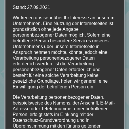
dann vollends frustriert zurück. Ich hatte nicht das Gefühl
Stand: 27.09.2021
einen Thriller zu lesen, im Gegenteil. Eher einen sehr
Wir freuen uns sehr über Ihr Interesse an unserem
trocknen und sehr detaillierten Polizeibericht, der mich mit
Unternehmen. Eine Nutzung der Internetseiten ist
vielen offenen Fragen zurückließ.
grundsätzlich ohne jede Angabe
personenbezogener Daten möglich. Sofern eine
betroffene Person besondere Services unseres
Unternehmens über unsere Internetseite in
Von mir bekommt "Vergiss mein Nicht" von Karin
Anspruch nehmen möchte, könnte jedoch eine
Slaughter
Verarbeitung personenbezogener Daten
erforderlich werden. Ist die Verarbeitung
personenbezogener Daten erforderlich und
besteht für eine solche Verarbeitung keine
1/5 Sternen!
gesetzliche Grundlage, holen wir generell eine
Einwilligung der betroffenen Person ein.
Die Verarbeitung personenbezogener Daten,
beispielsweise des Namens, der Anschrift, E-Mail-
Adresse oder Telefonnummer einer betroffenen
Person, erfolgt stets im Einklang mit der
Datenschutz-Grundverordnung und in
Übereinstimmung mit den für uns geltenden