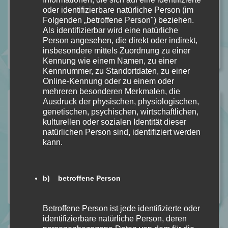
oder identifizierbare natürliche Person (im
#HARPERCOLLINS
#KARINSLAUGHTER
#THRILLER
Folgenden „betroffene Person") beziehen.
#VERGISSMEINNICHT
Als identifizierbar wird eine natürliche
Person angesehen, die direkt oder indirekt,
insbesondere mittels Zuordnung zu einer
Kategorie:
ALLGEMEIN
,
REZENSION
Kommentare: 0
Kennung wie einem Namen, zu einer
Kennnummer, zu Standortdaten, zu einer
Online-Kennung oder zu einem oder
mehreren besonderen Merkmalen, die
Ähnliche Beiträge
Ausdruck der physischen, physiologischen,
genetischen, psychischen, wirtschaftlichen,
kulturellen oder sozialen Identität dieser
Anathema von Keri Lake [Dark Fantasy]
natürlichen Person sind, identifiziert werden
In Rezension
kann.
Unhinged von Steph Macca [Dark Romance]
In Rezension
BLOOD – Du sollst bereuen Bd. 2 von S. T. Abby
b) betroffene Person
In Rezension
Betroffene Person ist jede identifizierte oder
identifizierbare natürliche Person, deren