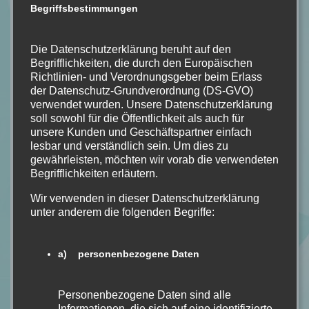
Begriffsbestimmungen
Die Datenschutzerklärung beruht auf den
Begrifflichkeiten, die durch den Europäischen
Richtlinien- und Verordnungsgeber beim Erlass
der Datenschutz-Grundverordnung (DS-GVO)
verwendet wurden. Unsere Datenschutzerklärung
Bildquelle: HarperCollins
soll sowohl für die Öffentlichkeit als auch für
Buchdetails
unsere Kunden und Geschäftspartner einfach
lesbar und verständlich sein. Um dies zu
Name:
Vergiss mein Nicht
gewährleisten, möchten wir vorab die verwendeten
Begrifflichkeiten erläutern.
Autor:
Karin Slaughter
Seiten:
512
Wir verwenden in dieser Datenschutzerklärung
Verlag:
HarperCollins
unter anderem die folgenden Begriffe:
Erschienen:
Neuauflage: 25.07.2023
Kostenpunkt:
12€
a) personenbezogene Daten
Hier zu kaufen:
Vergiss mein Nicht
Genre:
Thriller
Personenbezogene Daten sind alle
Informationen, die sich auf eine identifizierte