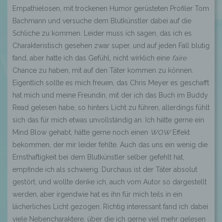
Empathielosen, mit trockenen Humor gerüsteten Profiler Tom
Bachmann und versuche dem Blutkünstler dabei auf die
Schliche zu kommen. Leider muss ich sagen, das ich es
Charakteristisch gesehen zwar super, und auf jeden Fall blutig
fand, aber hatte ich das Gefühl, nicht wirklich eine
faire
Chance zu haben, mit auf den Täter kommen zu können.
Eigentlich sollte es mich freuen, das Chris Meyer es geschafft
hat mich und meine Freundin, mit der ich das Buch im Buddy
Read gelesen habe, so hinters Licht zu führen, allerdings fühlt
sich das für mich etwas unvollständig an. Ich hätte gerne ein
Mind Blow gehabt, hätte gerne noch einen
WOW
Effekt
bekommen, der mir leider fehlte. Auch das uns ein wenig die
Ernsthaftigkeit bei dem Blutkünstler selber gefehlt hat,
empfinde ich als schwierig. Durchaus ist der Täter absolut
gestört, und wollte denke ich, auch vom Autor so dargestellt
werden, aber irgendwie hat es ihn für mich teils in ein
lächerliches Licht gezogen. Richtig interessant fand ich dabei
viele Nebencharaktere, über die ich gerne viel mehr gelesen