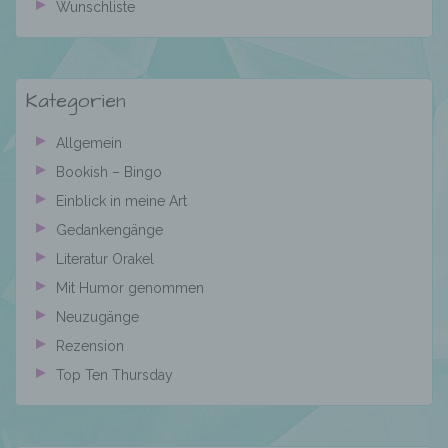
Wunschliste
Stelle, der personenbezogene Daten
offengelegt werden, unabhängig davon, ob
es sich bei ihr um einen Dritten handelt oder
nicht. Behörden, die im Rahmen eines
Kategorien
bestimmten Untersuchungsauftrags nach
dem Unionsrecht oder dem Recht der
Mitgliedstaaten möglicherweise
Allgemein
personenbezogene Daten erhalten, gelten
Bookish – Bingo
jedoch nicht als Empfänger.
Einblick in meine Art
Gedankengänge
j) Dritter
Literatur Orakel
Mit Humor genommen
Dritter ist eine natürliche oder juristische
Neuzugänge
Person, Behörde, Einrichtung oder andere
Rezension
Stelle außer der betroffenen Person, dem
Verantwortlichen, dem Auftragsverarbeiter
Top Ten Thursday
und den Personen, die unter der
unmittelbaren Verantwortung des
Verantwortlichen oder des