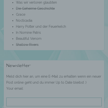
Was wir verloren glaubten
Verantwortlicher im Sinne der Datenschutz-
Die Geheime Geschichte
Grundverordnung, sonstiger in den Mitgliedstaaten
Grace
der Europäischen Union geltenden
Nocticadia
Datenschutzgesetze und anderer Bestimmungen
Harry Potter und der Feuerkelch
mit datenschutzrechtlichem Charakter ist die:
In Nomine Patris
Mandy König, Spandauer Damm 82, 14059 Berlin,
Beautiful Venom
Deutschland,
Shallow Rivers
E-Mail: calispassion@gmx.de
Cookies / SessionStorage / LocalStorage
Newsletter
Die Internetseiten verwenden teilweise so
Meld dich hier an, um eine E-Mail zu erhalten wenn ein neuer
genannte Cookies, LocalStorage und
SessionStorage. Dies dient dazu, unser Angebot
Post online geht und du immer Up to Date bleibst :)
nutzerfreundlicher, effektiver und sicherer zu
Your email:
machen. Local Storage und SessionStorage ist
eine Technologie, mit welcher ihr Browser Daten
auf Ihrem Computer oder mobilen Gerät
abspeichert. Cookies sind Textdateien, welche