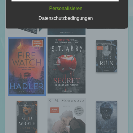
Informationen gesondert aufbewahrt werden
Personalisieren
und technischen und organisatorischen
Maßnahmen unterliegen, die gewährleisten,
Datenschutzbedingungen
dass die personenbezogenen Daten nicht
einer identifizierten oder identifizierbaren
natürlichen Person zugewiesen werden.
g) Verantwortlicher oder für die Verarbeitung
Verantwortlicher
Verantwortlicher oder für die Verarbeitung
Verantwortlicher ist die natürliche oder
juristische Person, Behörde, Einrichtung
oder andere Stelle, die allein oder
gemeinsam mit anderen über die Zwecke
und Mittel der Verarbeitung von
personenbezogenen Daten entscheidet.
Sind die Zwecke und Mittel dieser
Verarbeitung durch das Unionsrecht oder
das Recht der Mitgliedstaaten vorgegeben,