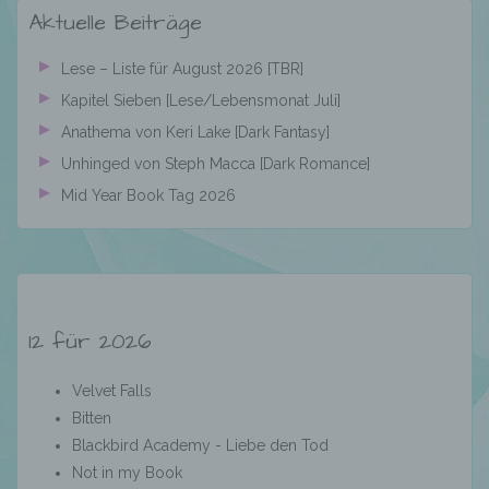
Auftragsverarbeiters befugt sind, die
Aktuelle Beiträge
personenbezogenen Daten zu verarbeiten.
Lese – Liste für August 2026 [TBR]
k) Einwilligung
Kapitel Sieben [Lese/Lebensmonat Juli]
Anathema von Keri Lake [Dark Fantasy]
Einwilligung ist jede von der betroffenen
Unhinged von Steph Macca [Dark Romance]
Person freiwillig für den bestimmten Fall in
Mid Year Book Tag 2026
informierter Weise und unmissverständlich
abgegebene Willensbekundung in Form
einer Erklärung oder einer sonstigen
eindeutigen bestätigenden Handlung, mit der
die betroffene Person zu verstehen gibt, dass
sie mit der Verarbeitung der sie betreffenden
12 für 2026
personenbezogenen Daten einverstanden
ist.
Velvet Falls
Bitten
Name und Anschrift des für die Verarbeitung
Blackbird Academy - Liebe den Tod
Verantwortlichen
Not in my Book