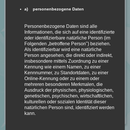
Name:
Der Blutkünstler
a) personenbezogene Daten
Autor:
Chris Meyer
Seiten:
368
Personenbezogene Daten sind alle
Verlag:
Ullstein
Informationen, die sich auf eine identifizierte
Erschienen:
31.05.2021
oder identifizierbare natürliche Person (im
Kostenpunkt:
10,99€
Folgenden „betroffene Person") beziehen.
Als identifizierbar wird eine natürliche
Hier zu kaufen:
Der Blutkünstler
Person angesehen, die direkt oder indirekt,
Hier zu kaufen (Hörbuch / eBook):
Der Blutkünstler
insbesondere mittels Zuordnung zu einer
Kostenpunkt (Hörbuch / eBook):
9,99€
Kennung wie einem Namen, zu einer
Genre:
Thriller
Kennnummer, zu Standortdaten, zu einer
Online-Kennung oder zu einem oder
mehreren besonderen Merkmalen, die
Ausdruck der physischen, physiologischen,
#CHRISMEYER
#DERBLUTKUENSTLER
#THRILLER
genetischen, psychischen, wirtschaftlichen,
#ULLSTEIN
kulturellen oder sozialen Identität dieser
natürlichen Person sind, identifiziert werden
kann.
Kategorie:
ALLGEMEIN
,
REZENSION
Kommentare: 0