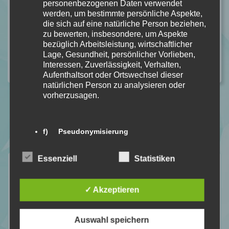
personenbezogenen Daten verwendet
werden, um bestimmte persönliche Aspekte,
die sich auf eine natürliche Person beziehen,
zu bewerten, insbesondere, um Aspekte
bezüglich Arbeitsleistung, wirtschaftlicher
Lage, Gesundheit, persönlicher Vorlieben,
Interessen, Zuverlässigkeit, Verhalten,
Aufenthaltsort oder Ortswechsel dieser
natürlichen Person zu analysieren oder
vorherzusagen.
f) Pseudonymisierung
Essenziell
Statistiken
Neuste Rezensionen
Pseudonymisierung ist die Verarbeitung
personenbezogener Daten in einer Weise,
auf welche die personenbezogenen Daten
✓ Akzeptieren
ohne Hinzuziehung zusätzlicher
Informationen nicht mehr einer spezifischen
betroffenen Person zugeordnet werden
Auswahl speichern
können, sofern diese zusätzlichen