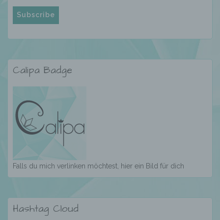
über einen Internetbrowser auf einem
Computersystem abgelegt und gespeichert
werden. Sie können die Verwendung von Cookies,
LocalStorage und SessionStorage durch
entsprechende Einstellung in Ihrem Browser
verhindern.
Calipa Badge
Zahlreiche Internetseiten und Server verwenden
Cookies. Viele Cookies enthalten eine sogenannte
Cookie-ID. Eine Cookie-ID ist eine eindeutige
Kennung des Cookies. Sie besteht aus einer
Zeichenfolge, durch welche Internetseiten und
Server dem konkreten Internetbrowser zugeordnet
werden können, in dem das Cookie gespeichert
wurde. Dies ermöglicht es den besuchten
Internetseiten und Servern, den individuellen
Browser der betroffenen Person von anderen
Falls du mich verlinken möchtest, hier ein Bild für dich
Internetbrowsern, die andere Cookies enthalten,
zu unterscheiden. Ein bestimmter Internetbrowser
kann über die eindeutige Cookie-ID wiedererkannt
und identifiziert werden.
Hashtag Cloud
Durch den Einsatz von Cookies kann den Nutzern