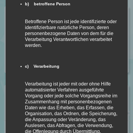
b) betroffene Person
Ähnliche Beiträge
Betroffene Person ist jede identifizierte oder
Anathema von Keri Lake [Dark Fantasy]
identifizierbare natürliche Person, deren
personenbezogene Daten von dem für die
In Rezension
Verarbeitung Verantwortlichen verarbeitet
Unhinged von Steph Macca [Dark Romance]
werden.
In Rezension
BLOOD – Du sollst bereuen Bd. 2 von S. T. Abby
In Rezension
c) Verarbeitung
Verarbeitung ist jeder mit oder ohne Hilfe
automatisierter Verfahren ausgeführte
Vorheriger Beitrag
Vorgang oder jede solche Vorgangsreihe im
Nomaden der Ozeane – Das Geheimnis der
Zusammenhang mit personenbezogenen
Meeresschildkröten von Frauke Bagusche
Daten wie das Erheben, das Erfassen, die
Organisation, das Ordnen, die Speicherung,
[Rezensionsexemplar]
die Anpassung oder Veränderung, das
Auslesen, das Abfragen, die Verwendung,
Nächster Beitrag
die Offenlegung durch Übermittlung,