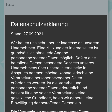
hätte.
Datenschutzerklärung
Stand: 27.09.2021
“Konnte er das Böse wieder in sein
Leben lasse? Er wusste, dass er es
Wir freuen uns sehr über Ihr Interesse an unserem
früher oder später brauchen würde,
Unternehmen. Eine Nutzung der Internetseiten ist
grundsätzlich ohne jede Angabe
wie ein Raubtier seine Beute
personenbezogener Daten möglich. Sofern eine
brauchte. Und er hatte das Gefühl,
betroffene Person besondere Services unseres
dass das eher früher als später der
Unternehmens über unsere Internetseite in
Fall sein würde.” S. 26
Anspruch nehmen möchte, könnte jedoch eine
Verarbeitung personenbezogener Daten
erforderlich werden. Ist die Verarbeitung
personenbezogener Daten erforderlich und
besteht für eine solche Verarbeitung keine
gesetzliche Grundlage, holen wir generell eine
Einwilligung der betroffenen Person ein.
Von mir bekommt "Der Blutkünstler" von Chris Meyer