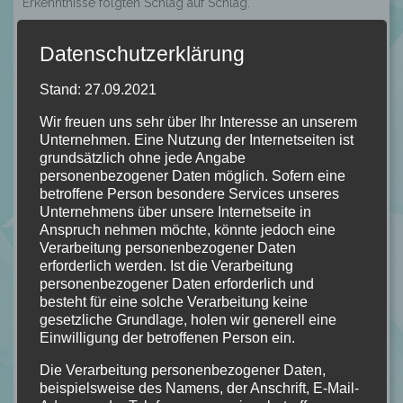
Erkenntnisse folgten Schlag auf Schlag.
Natürlich werde ich nicht spoilern, aber fand ich das Ende
Datenschutzerklärung
dafür leider zu schwach. Ich hätte mir vielleicht eine Art
Zusammenschluss gewünscht, ein Befriedigendes Ende für
Stand: 27.09.2021
alle Teilnehmer. Leider wurde das Ende für mich zu einfach
Wir freuen uns sehr über Ihr Interesse an unserem
abgefrühstückt, das mildert leider ein wenig mein
Unternehmen. Eine Nutzung der Internetseiten ist
Gesamterlebnis.
grundsätzlich ohne jede Angabe
personenbezogener Daten möglich. Sofern eine
betroffene Person besondere Services unseres
Unternehmens über unsere Internetseite in
“Ich habe meine eigenen
Anspruch nehmen möchte, könnte jedoch eine
Gespenster. Ich trage sie mit mir,
Verarbeitung personenbezogener Daten
erforderlich werden. Ist die Verarbeitung
wohin ich auch immer ich gehe.” S.
personenbezogener Daten erforderlich und
90
besteht für eine solche Verarbeitung keine
gesetzliche Grundlage, holen wir generell eine
Einwilligung der betroffenen Person ein.
Die Verarbeitung personenbezogener Daten,
beispielsweise des Namens, der Anschrift, E-Mail-
Von mir bekommt "Sommernacht" von Lucy Foley