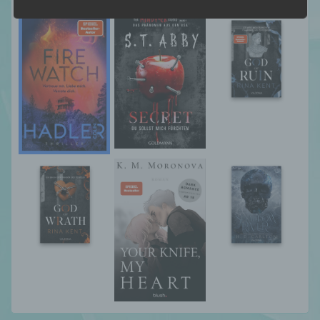
Maßnahmen unterliegen, die gewährleisten,
dass die personenbezogenen Daten nicht
einer identifizierten oder identifizierbaren
natürlichen Person zugewiesen werden.
g) Verantwortlicher oder für die Verarbeitung
Verantwortlicher
Verantwortlicher oder für die Verarbeitung
Verantwortlicher ist die natürliche oder
juristische Person, Behörde, Einrichtung
oder andere Stelle, die allein oder
gemeinsam mit anderen über die Zwecke
und Mittel der Verarbeitung von
personenbezogenen Daten entscheidet.
Sind die Zwecke und Mittel dieser
Verarbeitung durch das Unionsrecht oder
das Recht der Mitgliedstaaten vorgegeben,
so kann der Verantwortliche
beziehungsweise können die bestimmten