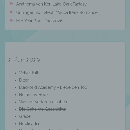
Anathema von Keri Lake [Dark Fantasy]
Unhinged von Steph Macca [Dark Romance]
k) Einwilligung
Mid Year Book Tag 2026
Einwilligung ist jede von der betroffenen
Person freiwillig für den bestimmten Fall in
informierter Weise und unmissverständlich
abgegebene Willensbekundung in Form
einer Erklärung oder einer sonstigen
12 für 2026
eindeutigen bestätigenden Handlung, mit der
die betroffene Person zu verstehen gibt, dass
Velvet Falls
sie mit der Verarbeitung der sie betreffenden
personenbezogenen Daten einverstanden
Bitten
ist.
Blackbird Academy - Liebe den Tod
Not in my Book
Was wir verloren glaubten
Name und Anschrift des für die Verarbeitung
Die Geheime Geschichte
Verantwortlichen
Grace
Nocticadia
Verantwortlicher im Sinne der Datenschutz-