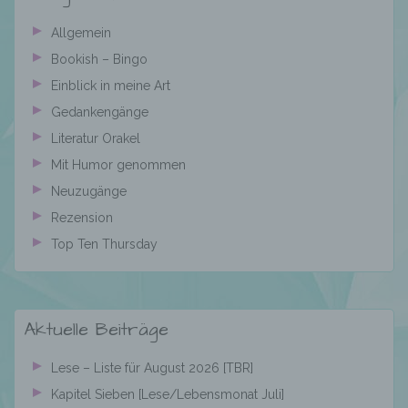
offengelegt werden, unabhängig davon, ob
es sich bei ihr um einen Dritten handelt oder
Allgemein
nicht. Behörden, die im Rahmen eines
bestimmten Untersuchungsauftrags nach
Bookish – Bingo
dem Unionsrecht oder dem Recht der
Einblick in meine Art
Mitgliedstaaten möglicherweise
personenbezogene Daten erhalten, gelten
Gedankengänge
jedoch nicht als Empfänger.
Literatur Orakel
Mit Humor genommen
Neuzugänge
j) Dritter
Rezension
Top Ten Thursday
Dritter ist eine natürliche oder juristische
Person, Behörde, Einrichtung oder andere
Stelle außer der betroffenen Person, dem
Verantwortlichen, dem Auftragsverarbeiter
und den Personen, die unter der
Aktuelle Beiträge
unmittelbaren Verantwortung des
Verantwortlichen oder des
Lese – Liste für August 2026 [TBR]
Auftragsverarbeiters befugt sind, die
personenbezogenen Daten zu verarbeiten.
Kapitel Sieben [Lese/Lebensmonat Juli]