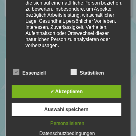
die sich auf eine natürliche Person beziehen,
zu bewerten, insbesondere, um Aspekte
bezüglich Arbeitsleistung, wirtschaftlicher
Lage, Gesundheit, persönlicher Vorlieben,
Interessen, Zuverlässigkeit, Verhalten,
Aufenthaltsort oder Ortswechsel dieser
natürlichen Person zu analysieren oder
vorherzusagen.
Neuste Rezensionen
f) Pseudonymisierung
Essenziell
Statistiken
Pseudonymisierung ist die Verarbeitung
personenbezogener Daten in einer Weise,
✓ Akzeptieren
auf welche die personenbezogenen Daten
ohne Hinzuziehung zusätzlicher
Informationen nicht mehr einer spezifischen
Auswahl speichern
betroffenen Person zugeordnet werden
können, sofern diese zusätzlichen
Personalisieren
Informationen gesondert aufbewahrt werden
und technischen und organisatorischen
Datenschutzbedingungen