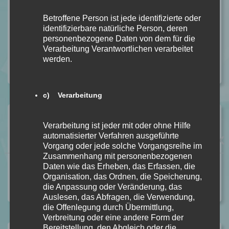
Anathema von Keri Lake [Dark Fantasy]
In Rezension
Betroffene Person ist jede identifizierte oder
identifizierbare natürliche Person, deren
Unhinged von Steph Macca [Dark Romance]
personenbezogene Daten von dem für die
In Rezension
Verarbeitung Verantwortlichen verarbeitet
BLOOD – Du sollst bereuen Bd. 2 von S. T. Abby
werden.
In Rezension
c) Verarbeitung
Vorheriger Beitrag
Verarbeitung ist jeder mit oder ohne Hilfe
Die Prinzessin von Kyrth von Lazarus Pi
automatisierter Verfahren ausgeführte
[Rezensionsexemplar]
Vorgang oder jede solche Vorgangsreihe im
Zusammenhang mit personenbezogenen
Nächster Beitrag
Daten wie das Erheben, das Erfassen, die
Organisation, das Ordnen, die Speicherung,
Cassardim – Jenseits der schwarzen Treppe Bd. 2 von
die Anpassung oder Veränderung, das
Julia Dippel [Buchrezension]
Auslesen, das Abfragen, die Verwendung,
die Offenlegung durch Übermittlung,
Verbreitung oder eine andere Form der
Bereitstellung, den Abgleich oder die