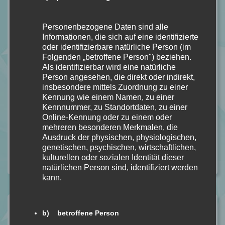
Seiten:
448
Verlag:
Penguin
Personenbezogene Daten sind alle
Erschienen:
01.03.2021
Informationen, die sich auf eine identifizierte
Kostenpunkt:
15€
oder identifizierbare natürliche Person (im
Folgenden „betroffene Person") beziehen.
Hier zu kaufen:
Sommernacht
Als identifizierbar wird eine natürliche
Hier zu kaufen (Hörbuch / eBook):
Sommernacht
Person angesehen, die direkt oder indirekt,
Kostenpunkt (Hörbuch / eBook):
9,99€
insbesondere mittels Zuordnung zu einer
Genre:
Thriller
Kennung wie einem Namen, zu einer
Kennnummer, zu Standortdaten, zu einer
Online-Kennung oder zu einem oder
mehreren besonderen Merkmalen, die
#LUCYFOLEY
#PENGUIN
#SOMMERNACHT
#THRILLER
Ausdruck der physischen, physiologischen,
genetischen, psychischen, wirtschaftlichen,
kulturellen oder sozialen Identität dieser
Kategorie:
ALLGEMEIN
,
REZENSION
Kommentare: 0
natürlichen Person sind, identifiziert werden
kann.
Ähnliche Beiträge
b) betroffene Person