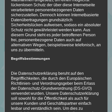
Der Durchblick
Blog
auf
auf
auf
lückenlosen Schutz der über diese Internetseite
verarbeiteten personenbezogenen Daten
Mein Stapel ungelesener Bücher [SuB]
mit
Facebook
Instagram
Pinterest
sicherzustellen. Dennoch können Internetbasierte
Meine gelesenen Bücher!
Datenübertragungen grundsätzlich
Bloglovin
Sicherheitslücken aufweisen, sodass ein absoluter
Wer ist Calipa?
Schutz nicht gewährleistet werden kann. Aus
Wunschliste
diesem Grund steht es jeder betroffenen Person
frei, personenbezogene Daten auch auf
alternativen Wegen, beispielsweise telefonisch, an
uns zu übermitteln.
Kategorien
Begriffsbestimmungen
Allgemein
Die Datenschutzerklärung beruht auf den
Bookish – Bingo
Begrifflichkeiten, die durch den Europäischen
Einblick in meine Art
Richtlinien- und Verordnungsgeber beim Erlass
der Datenschutz-Grundverordnung (DS-GVO)
Gedankengänge
verwendet wurden. Unsere Datenschutzerklärung
Literatur Orakel
soll sowohl für die Öffentlichkeit als auch für
unsere Kunden und Geschäftspartner einfach
Mit Humor genommen
lesbar und verständlich sein. Um dies zu
Neuzugänge