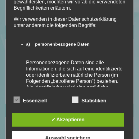
gewährleisten, möchten wir vorab die verwendeten
Rezension
Begrifflichkeiten erläutern.
Top Ten Thursday
Wir verwenden in dieser Datenschutzerklärung
unter anderem die folgenden Begriffe:
Aktuelle Beiträge
a) personenbezogene Daten
Lese – Liste für August 2026 [TBR]
Personenbezogene Daten sind alle
Kapitel Sieben [Lese/Lebensmonat Juli]
Informationen, die sich auf eine identifizierte
oder identifizierbare natürliche Person (im
Anathema von Keri Lake [Dark Fantasy]
Folgenden „betroffene Person") beziehen.
Unhinged von Steph Macca [Dark Romance]
Als identifizierbar wird eine natürliche
Person angesehen, die direkt oder indirekt,
Mid Year Book Tag 2026
insbesondere mittels Zuordnung zu einer
Essenziell
Statistiken
Kennung wie einem Namen, zu einer
Kennnummer, zu Standortdaten, zu einer
Online-Kennung oder zu einem oder
✓ Akzeptieren
mehreren besonderen Merkmalen, die
Ausdruck der physischen, physiologischen,
12 für 2026
genetischen, psychischen, wirtschaftlichen,
Auswahl speichern