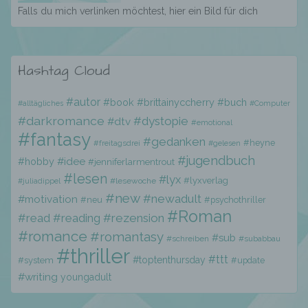
Falls du mich verlinken möchtest, hier ein Bild für dich
Profiling ist jede Art der automatisierten
Verarbeitung personenbezogener Daten, die
Hashtag Cloud
darin besteht, dass diese
personenbezogenen Daten verwendet
werden, um bestimmte persönliche Aspekte,
#autor
#book
#brittainyccherry
#buch
#alltägliches
#Computer
die sich auf eine natürliche Person beziehen,
#darkromance
#dystopie
#dtv
zu bewerten, insbesondere, um Aspekte
#emotional
#fantasy
bezüglich Arbeitsleistung, wirtschaftlicher
#gedanken
#heyne
#freitagsdrei
#gelesen
Lage, Gesundheit, persönlicher Vorlieben,
#jugendbuch
#hobby
#idee
#jenniferlarmentrout
Interessen, Zuverlässigkeit, Verhalten,
#lesen
Aufenthaltsort oder Ortswechsel dieser
#lyx
#lyxverlag
#lesewoche
#juliadippel
natürlichen Person zu analysieren oder
#new
#newadult
#motivation
#neu
#psychothriller
vorherzusagen.
#Roman
#read
#reading
#rezension
#romance
#romantasy
#sub
#schreiben
#subabbau
#thriller
f) Pseudonymisierung
#ttt
#toptenthursday
#system
#update
#writing
youngadult
Pseudonymisierung ist die Verarbeitung
personenbezogener Daten in einer Weise,