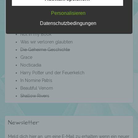
kulturellen oder sozialen Identität dieser
natürlichen Person sind, identifiziert werden
Velvet Falls
Personalisieren
kann.
Bitten
Datenschutzbedingungen
Blackbird Academy - Liebe den Tod
Not in my Book
b) betroffene Person
Was wir verloren glaubten
Die Geheime Geschichte
Betroffene Person ist jede identifizierte oder
Grace
identifizierbare natürliche Person, deren
Nocticadia
personenbezogene Daten von dem für die
Harry Potter und der Feuerkelch
Verarbeitung Verantwortlichen verarbeitet
In Nomine Patris
werden.
Beautiful Venom
Shallow Rivers
c) Verarbeitung
Newsletter
Verarbeitung ist jeder mit oder ohne Hilfe
automatisierter Verfahren ausgeführte
Vorgang oder jede solche Vorgangsreihe im
Meld dich hier an, um eine E-Mail zu erhalten wenn ein neuer