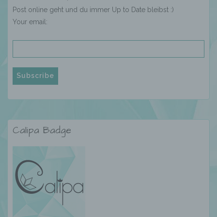
Zusammenhang mit personenbezogenen
Post online geht und du immer Up to Date bleibst :)
Daten wie das Erheben, das Erfassen, die
Your email:
Organisation, das Ordnen, die Speicherung,
die Anpassung oder Veränderung, das
Auslesen, das Abfragen, die Verwendung,
die Offenlegung durch Übermittlung,
Verbreitung oder eine andere Form der
Bereitstellung, den Abgleich oder die
Verknüpfung, die Einschränkung, das
Löschen oder die Vernichtung.
d) Einschränkung der Verarbeitung
Calipa Badge
Einschränkung der Verarbeitung ist die
Markierung gespeicherter
personenbezogener Daten mit dem Ziel, ihre
künftige Verarbeitung einzuschränken.
e) Profiling