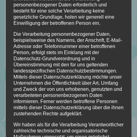
personenbezogener Daten erforderlich und
besteht für eine solche Verarbeitung keine
gesetzliche Grundlage, holen wir generell eine
Einwilligung der betroffenen Person ein.
Die Verarbeitung personenbezogener Daten,
beispielsweise des Namens, der Anschrift, E-Mail-
Adresse oder Telefonnummer einer betroffenen
Person, erfolgt stets im Einklang mit der
Datenschutz-Grundverordnung und in
Übereinstimmung mit den für uns geltenden
landesspezifischen Datenschutzbestimmungen.
Mittels dieser Datenschutzerklärung möchte unser
Unternehmen die Öffentlichkeit über Art, Umfang
Folgt mir auf…
und Zweck der von uns erhobenen, genutzten und
verarbeiteten personenbezogenen Daten
informieren. Ferner werden betroffene Personen
mittels dieser Datenschutzerklärung über die ihnen
112
184
18
2
zustehenden Rechte aufgeklärt.
Folgt
Folgt
Folgt
Folgt
Wir haben als für die Verarbeitung Verantwortlicher
meinem
mir
mir
mir
zahlreiche technische und organisatorische
Maßnahmen umgesetzt, um einen möglichst