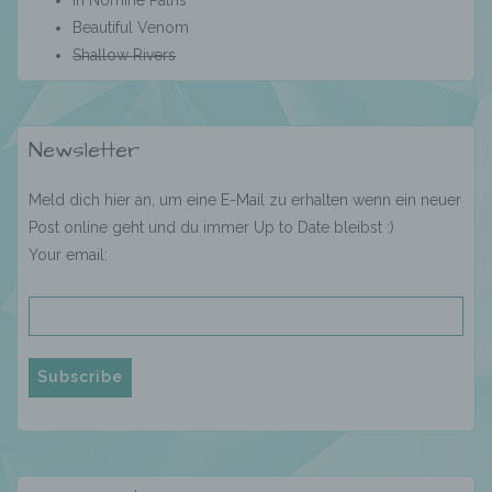
In Nomine Patris
Verarbeitung ist jeder mit oder ohne Hilfe
Beautiful Venom
automatisierter Verfahren ausgeführte
Shallow Rivers
Vorgang oder jede solche Vorgangsreihe im
Zusammenhang mit personenbezogenen
Daten wie das Erheben, das Erfassen, die
Organisation, das Ordnen, die Speicherung,
die Anpassung oder Veränderung, das
Newsletter
Auslesen, das Abfragen, die Verwendung,
die Offenlegung durch Übermittlung,
Meld dich hier an, um eine E-Mail zu erhalten wenn ein neuer
Verbreitung oder eine andere Form der
Post online geht und du immer Up to Date bleibst :)
Bereitstellung, den Abgleich oder die
Verknüpfung, die Einschränkung, das
Your email:
Löschen oder die Vernichtung.
d) Einschränkung der Verarbeitung
Einschränkung der Verarbeitung ist die
Markierung gespeicherter
personenbezogener Daten mit dem Ziel, ihre
künftige Verarbeitung einzuschränken.