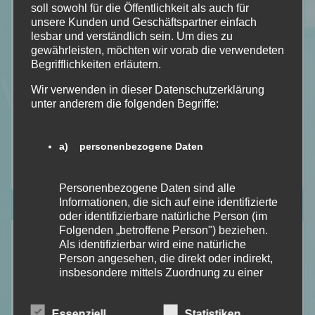
Allgemein
soll sowohl für die Öffentlichkeit als auch für
unsere Kunden und Geschäftspartner einfach
Bookish – Bingo
lesbar und verständlich sein. Um dies zu
Einblick in meine Art
gewährleisten, möchten wir vorab die verwendeten
Begrifflichkeiten erläutern.
Gedankengänge
Literatur Orakel
Wir verwenden in dieser Datenschutzerklärung
unter anderem die folgenden Begriffe:
Mit Humor genommen
Neuzugänge
a) personenbezogene Daten
Rezension
Top Ten Thursday
Personenbezogene Daten sind alle
Informationen, die sich auf eine identifizierte
oder identifizierbare natürliche Person (im
Folgenden „betroffene Person") beziehen.
Aktuelle Beiträge
Als identifizierbar wird eine natürliche
Person angesehen, die direkt oder indirekt,
Lese – Liste für August 2026 [TBR]
insbesondere mittels Zuordnung zu einer
Kapitel Sieben [Lese/Lebensmonat Juli]
Kennung wie einem Namen, zu einer
Kennnummer, zu Standortdaten, zu einer
Anathema von Keri Lake [Dark Fantasy]
Essenziell
Statistiken
Online-Kennung oder zu einem oder