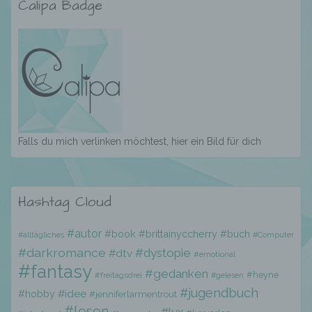
Calipa Badge
e) Profiling
Profiling ist jede Art der automatisierten
Verarbeitung personenbezogener Daten, die
darin besteht, dass diese
personenbezogenen Daten verwendet
werden, um bestimmte persönliche Aspekte,
Falls du mich verlinken möchtest, hier ein Bild für dich
die sich auf eine natürliche Person beziehen,
zu bewerten, insbesondere, um Aspekte
bezüglich Arbeitsleistung, wirtschaftlicher
Lage, Gesundheit, persönlicher Vorlieben,
Hashtag Cloud
Interessen, Zuverlässigkeit, Verhalten,
Aufenthaltsort oder Ortswechsel dieser
#autor
#book
#brittainyccherry
#buch
#alltägliches
#Computer
natürlichen Person zu analysieren oder
#darkromance
#dystopie
vorherzusagen.
#dtv
#emotional
#fantasy
#gedanken
#heyne
#freitagsdrei
#gelesen
#jugendbuch
#hobby
#idee
#jenniferlarmentrout
f) Pseudonymisierung
#lesen