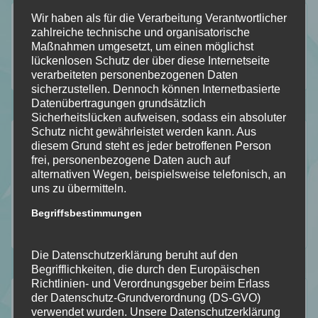
Folgt mir auf…
Wir haben als für die Verarbeitung Verantwortlicher
zahlreiche technische und organisatorische
Maßnahmen umgesetzt, um einen möglichst
lückenlosen Schutz der über diese Internetseite
verarbeiteten personenbezogenen Daten
112
184
18
2
Folgt
sicherzustellen. Dennoch können Internetbasierte
Folgt
Folgt
Folgt
Datenübertragungen grundsätzlich
meinem
Sicherheitslücken aufweisen, sodass ein absoluter
mir
mir
mir
Schutz nicht gewährleistet werden kann. Aus
Der Durchblick
Blog
diesem Grund steht es jeder betroffenen Person
auf
auf
auf
frei, personenbezogene Daten auch auf
Mein Stapel ungelesener Bücher [SuB]
mit
alternativen Wegen, beispielsweise telefonisch, an
Facebook
Instagram
Pinterest
Meine gelesenen Bücher!
uns zu übermitteln.
Bloglovin
Wer ist Calipa?
Begriffsbestimmungen
Wunschliste
Die Datenschutzerklärung beruht auf den
Begrifflichkeiten, die durch den Europäischen
Richtlinien- und Verordnungsgeber beim Erlass
Kategorien
der Datenschutz-Grundverordnung (DS-GVO)
verwendet wurden. Unsere Datenschutzerklärung