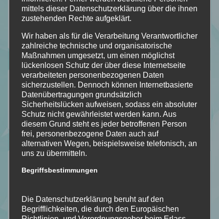
mittels dieser Datenschutzerklärung über die ihnen
zustehenden Rechte aufgeklärt.
Wir haben als für die Verarbeitung Verantwortlicher
zahlreiche technische und organisatorische
Maßnahmen umgesetzt, um einen möglichst
lückenlosen Schutz der über diese Internetseite
verarbeiteten personenbezogenen Daten
Folgt mir auf…
sicherzustellen. Dennoch können Internetbasierte
Datenübertragungen grundsätzlich
Sicherheitslücken aufweisen, sodass ein absoluter
Schutz nicht gewährleistet werden kann. Aus
112
184
18
2
diesem Grund steht es jeder betroffenen Person
Folgt
Folgt
Folgt
Folgt
frei, personenbezogene Daten auch auf
alternativen Wegen, beispielsweise telefonisch, an
meinem
mir
mir
mir
uns zu übermitteln.
Der Durchblick
Blog
auf
auf
auf
Begriffsbestimmungen
Mein Stapel ungelesener Bücher [SuB]
mit
Facebook
Instagram
Pinterest
Meine gelesenen Bücher!
Die Datenschutzerklärung beruht auf den
Bloglovin
Begrifflichkeiten, die durch den Europäischen
Wer ist Calipa?
Richtlinien- und Verordnungsgeber beim Erlass