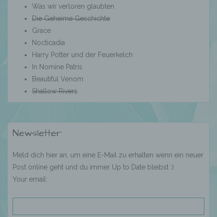
Was wir verloren glaubten
Die Geheime Geschichte
Verarbeitung ist jeder mit oder ohne Hilfe
Grace
automatisierter Verfahren ausgeführte
Nocticadia
Vorgang oder jede solche Vorgangsreihe im
Harry Potter und der Feuerkelch
Zusammenhang mit personenbezogenen
In Nomine Patris
Daten wie das Erheben, das Erfassen, die
Organisation, das Ordnen, die Speicherung,
Beautiful Venom
die Anpassung oder Veränderung, das
Shallow Rivers
Auslesen, das Abfragen, die Verwendung,
die Offenlegung durch Übermittlung,
Verbreitung oder eine andere Form der
Bereitstellung, den Abgleich oder die
Newsletter
Verknüpfung, die Einschränkung, das
Löschen oder die Vernichtung.
Meld dich hier an, um eine E-Mail zu erhalten wenn ein neuer
Post online geht und du immer Up to Date bleibst :)
Your email:
d) Einschränkung der Verarbeitung
Einschränkung der Verarbeitung ist die