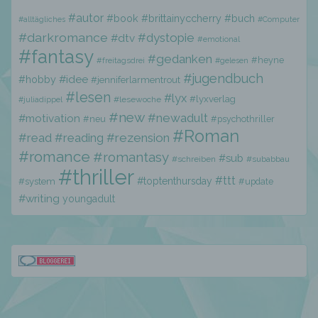
#autor
#book
#brittainyccherry
#buch
#alltägliches
#Computer
f) Pseudonymisierung
#darkromance
#dystopie
#dtv
#emotional
#fantasy
#gedanken
#heyne
#freitagsdrei
#gelesen
Pseudonymisierung ist die Verarbeitung
#jugendbuch
#hobby
#idee
#jenniferlarmentrout
personenbezogener Daten in einer Weise,
#lesen
auf welche die personenbezogenen Daten
#lyx
#lyxverlag
#lesewoche
#juliadippel
ohne Hinzuziehung zusätzlicher
#new
#newadult
#motivation
#neu
#psychothriller
Informationen nicht mehr einer spezifischen
#Roman
#read
#reading
#rezension
betroffenen Person zugeordnet werden
können, sofern diese zusätzlichen
#romance
#romantasy
#sub
#schreiben
#subabbau
Informationen gesondert aufbewahrt werden
#thriller
#ttt
und technischen und organisatorischen
#toptenthursday
#system
#update
Maßnahmen unterliegen, die gewährleisten,
#writing
youngadult
dass die personenbezogenen Daten nicht
einer identifizierten oder identifizierbaren
natürlichen Person zugewiesen werden.
g) Verantwortlicher oder für die Verarbeitung
Verantwortlicher