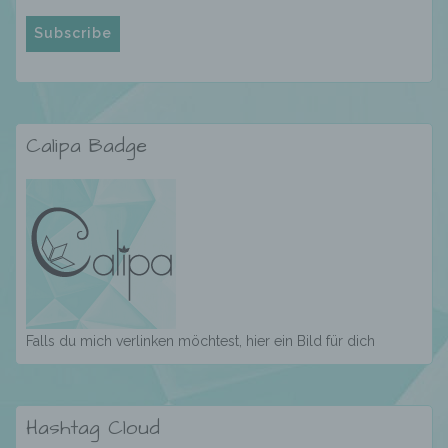
Markierung gespeicherter
personenbezogener Daten mit dem Ziel, ihre
künftige Verarbeitung einzuschränken.
e) Profiling
Calipa Badge
Profiling ist jede Art der automatisierten
Verarbeitung personenbezogener Daten, die
darin besteht, dass diese
personenbezogenen Daten verwendet
werden, um bestimmte persönliche Aspekte,
die sich auf eine natürliche Person beziehen,
zu bewerten, insbesondere, um Aspekte
bezüglich Arbeitsleistung, wirtschaftlicher
Lage, Gesundheit, persönlicher Vorlieben,
Falls du mich verlinken möchtest, hier ein Bild für dich
Interessen, Zuverlässigkeit, Verhalten,
Aufenthaltsort oder Ortswechsel dieser
natürlichen Person zu analysieren oder
vorherzusagen.
Hashtag Cloud