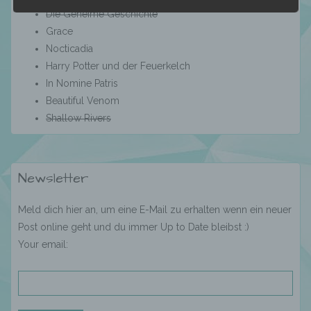
kann.
Die Geheime Geschichte
Grace
Nocticadia
b) betroffene Person
Harry Potter und der Feuerkelch
In Nomine Patris
Betroffene Person ist jede identifizierte oder
Beautiful Venom
identifizierbare natürliche Person, deren
Shallow Rivers
personenbezogene Daten von dem für die
Verarbeitung Verantwortlichen verarbeitet
werden.
Newsletter
c) Verarbeitung
Meld dich hier an, um eine E-Mail zu erhalten wenn ein neuer
Post online geht und du immer Up to Date bleibst :)
Verarbeitung ist jeder mit oder ohne Hilfe
Your email:
automatisierter Verfahren ausgeführte
Vorgang oder jede solche Vorgangsreihe im
Zusammenhang mit personenbezogenen
Daten wie das Erheben, das Erfassen, die
Organisation, das Ordnen, die Speicherung,