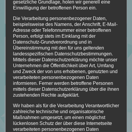
gesetzliche Grundlage, holen wir generell eine
Einwilligung der betroffenen Person ein.
Die Verarbeitung personenbezogener Daten,
beispielsweise des Namens, der Anschrift, E-Mail-
Adresse oder Telefonnummer einer betroffenen
Person, erfolgt stets im Einklang mit der
Folgt mir auf…
Datenschutz-Grundverordnung und in
Übereinstimmung mit den für uns geltenden
landesspezifischen Datenschutzbestimmungen.
Mittels dieser Datenschutzerklärung möchte unser
Unternehmen die Öffentlichkeit über Art, Umfang
112
184
18
2
und Zweck der von uns erhobenen, genutzten und
Folgt
Folgt
Folgt
Folgt
verarbeiteten personenbezogenen Daten
informieren. Ferner werden betroffene Personen
meinem
mir
mir
mir
mittels dieser Datenschutzerklärung über die ihnen
Der Durchblick
zustehenden Rechte aufgeklärt.
Blog
auf
auf
auf
Mein Stapel ungelesener Bücher [SuB]
Wir haben als für die Verarbeitung Verantwortlicher
mit
Facebook
Instagram
Pinterest
zahlreiche technische und organisatorische
Meine gelesenen Bücher!
Maßnahmen umgesetzt, um einen möglichst
Bloglovin
Wer ist Calipa?
lückenlosen Schutz der über diese Internetseite
verarbeiteten personenbezogenen Daten
Wunschliste