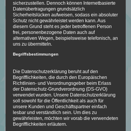
sicherzustellen. Dennoch können Internetbasierte
Datenübertragungen grundsätzlich
Sicherheitslücken aufweisen, sodass ein absoluter
Schutz nicht gewährleistet werden kann. Aus
Kategorien
diesem Grund steht es jeder betroffenen Person
frei, personenbezogene Daten auch auf
Allgemein
alternativen Wegen, beispielsweise telefonisch, an
uns zu übermitteln.
Bookish – Bingo
Begriffsbestimmungen
Einblick in meine Art
Gedankengänge
Die Datenschutzerklärung beruht auf den
Literatur Orakel
Begrifflichkeiten, die durch den Europäischen
Mit Humor genommen
Richtlinien- und Verordnungsgeber beim Erlass
Neuzugänge
der Datenschutz-Grundverordnung (DS-GVO)
verwendet wurden. Unsere Datenschutzerklärung
Rezension
soll sowohl für die Öffentlichkeit als auch für
Top Ten Thursday
unsere Kunden und Geschäftspartner einfach
lesbar und verständlich sein. Um dies zu
gewährleisten, möchten wir vorab die verwendeten
Begrifflichkeiten erläutern.