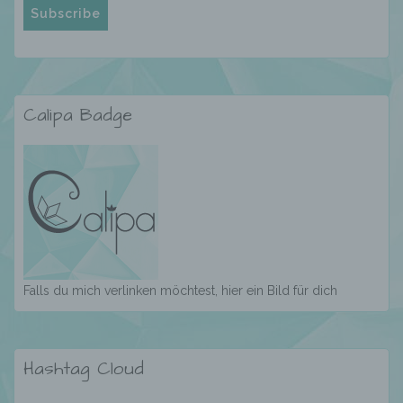
die Anpassung oder Veränderung, das
Auslesen, das Abfragen, die Verwendung,
die Offenlegung durch Übermittlung,
Verbreitung oder eine andere Form der
Bereitstellung, den Abgleich oder die
Verknüpfung, die Einschränkung, das
Calipa Badge
Löschen oder die Vernichtung.
d) Einschränkung der Verarbeitung
Einschränkung der Verarbeitung ist die
Markierung gespeicherter
personenbezogener Daten mit dem Ziel, ihre
Falls du mich verlinken möchtest, hier ein Bild für dich
künftige Verarbeitung einzuschränken.
e) Profiling
Hashtag Cloud