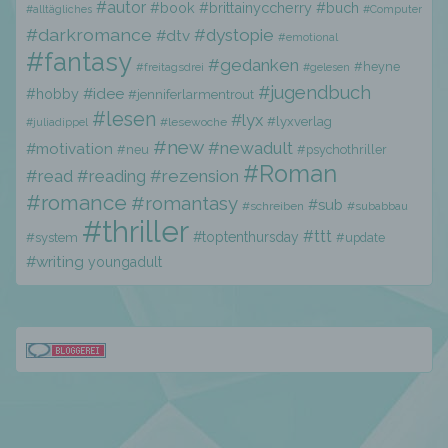
#autor
#book
#brittainyccherry
#buch
Profiling ist jede Art der automatisierten
#alltägliches
#Computer
Verarbeitung personenbezogener Daten, die
#darkromance
#dystopie
#dtv
#emotional
darin besteht, dass diese
#fantasy
#gedanken
#heyne
personenbezogenen Daten verwendet
#freitagsdrei
#gelesen
werden, um bestimmte persönliche Aspekte,
#jugendbuch
#hobby
#idee
#jenniferlarmentrout
die sich auf eine natürliche Person beziehen,
#lesen
#lyx
#lyxverlag
#lesewoche
#juliadippel
zu bewerten, insbesondere, um Aspekte
#new
#newadult
bezüglich Arbeitsleistung, wirtschaftlicher
#motivation
#neu
#psychothriller
Lage, Gesundheit, persönlicher Vorlieben,
#Roman
#read
#reading
#rezension
Interessen, Zuverlässigkeit, Verhalten,
#romance
#romantasy
#sub
#schreiben
#subabbau
Aufenthaltsort oder Ortswechsel dieser
#thriller
natürlichen Person zu analysieren oder
#ttt
#toptenthursday
#system
#update
vorherzusagen.
#writing
youngadult
f) Pseudonymisierung
Pseudonymisierung ist die Verarbeitung
personenbezogener Daten in einer Weise,
auf welche die personenbezogenen Daten
ohne Hinzuziehung zusätzlicher