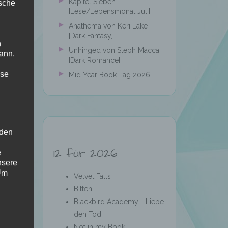
Kapitel Sieben
ische
[Lese/Lebensmonat Juli]
Anathema von Keri Lake
[Dark Fantasy]
n
Unhinged von Steph Macca
ann.
[Dark Romance]
ise
Mid Year Book Tag 2026
 den
12 für 2026
e
nsere
 Um
Velvet Falls
Bitten
Blackbird Academy - Liebe
den Tod
Not in my Book