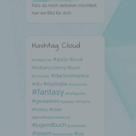
Falls du mich verlinken möchtest,
hier ein Bild für dich
Hashtag Cloud
hen,
#autor
#book
#alltägliches
ng,
#brittainyccherry
#buch
essen,
#darkromance
ser
#Computer
#dystopie
#dtv
#emotional
#fantasy
#freitagsdrei
#gedanken
#heyne
#gelesen
#hobby
#idee
#jenniferlarmentrout
aten
#jugendbuch
#juliadippel
e
#lesen
#lyx
#lesewoche