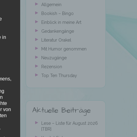
Allgemein
Bookish – Bingo
e
Einblick in meine Art
Gedankengänge
 in
Literatur Orakel
Mit Humor genommen
Neuzugänge
Rezension
Top Ten Thursday
mens,
ng
en
chte
Aktuelle Beiträge
r von
ten
Lese – Liste für August 2026
.
[TBR]