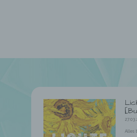
Lic
[Bu
27.03
Alles