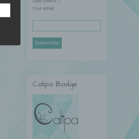
Date bleibst :)
Your email:
hren
en,
die
oder
Calipa Badge
tung.
er
ung