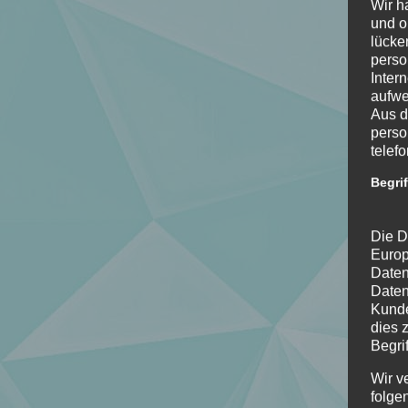
Wir h
und o
lücke
perso
Inter
aufwe
Aus d
perso
telef
Begri
Die D
Europ
Daten
Daten
Kunde
dies 
Begrif
Wir v
folge