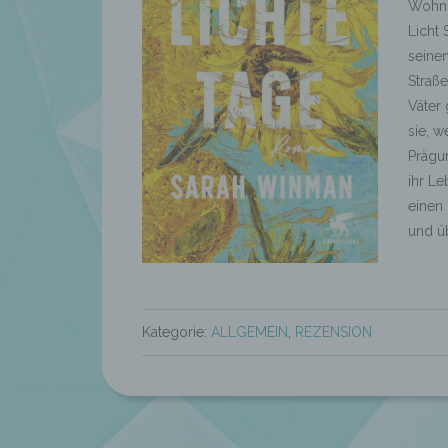
Wohnz
Licht 
seine
Straße
Väter
sie, w
Prägun
ihr Le
einen 
und üb
Kategorie:
ALLGEMEIN
,
REZENSION