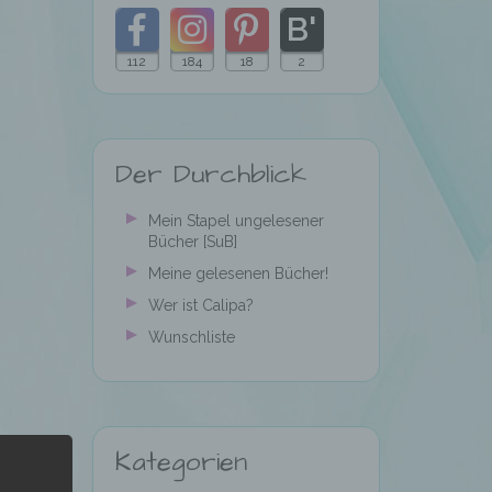
112
184
18
2
Folgt
Folgt
Folgt
Folgt
meinem
mir
mir
mir
Der Durchblick
Blog
auf
auf
auf
mit
Facebook
Instagram
Pinterest
Mein Stapel ungelesener
Bücher [SuB]
Bloglovin
Meine gelesenen Bücher!
Wer ist Calipa?
Wunschliste
Kategorien