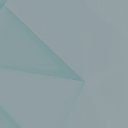
einzuschränken.
e) Profiling
Profiling ist jede Art der automatisierten Verarbeitung
personenbezogener Daten, die darin besteht, dass diese
personenbezogenen Daten verwendet werden, um bestimmte
persönliche Aspekte, die sich auf eine natürliche Person bezie
zu bewerten, insbesondere, um Aspekte bezüglich Arbeitsleistu
wirtschaftlicher Lage, Gesundheit, persönlicher Vorlieben, Inter
Zuverlässigkeit, Verhalten, Aufenthaltsort oder Ortswechsel die
natürlichen Person zu analysieren oder vorherzusagen.
f) Pseudonymisierung
Pseudonymisierung ist die Verarbeitung personenbezogener D
in einer Weise, auf welche die personenbezogenen Daten ohn
Hinzuziehung zusätzlicher Informationen nicht mehr einer