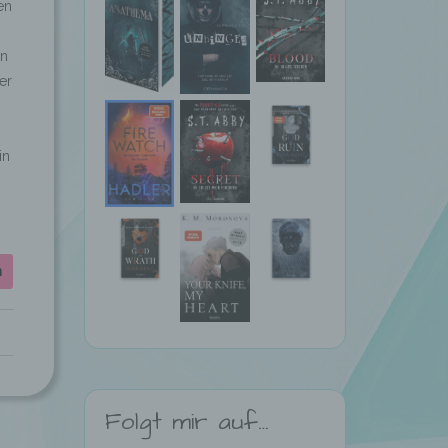
en
en
er
in
n
Folgt mir auf…