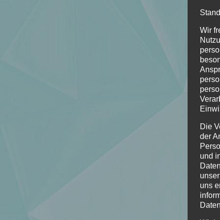
Stand
Wir f
Nutzu
perso
beson
Anspr
perso
perso
Verar
Einwi
Die V
der A
Perso
und i
Daten
unser
uns e
infor
Daten