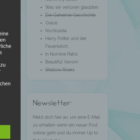
Was wir verloren glaubten
Die Geheime Geschichte
Grace
Nocticadia
eine
Harry Potter und der
den
rliche
Feuerkelch
s
In Nomine Patris
Beautiful Venom
 zu
Shallow Rivers
r
lichen
Newsletter
Meld dich hier an, um eine E-Mail
zu erhalten wenn ein neuer Post
online geht und du immer Up to
 die