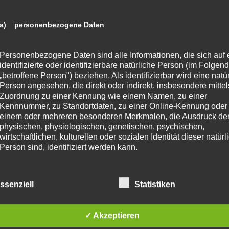
a) personenbezogene Daten
Personenbezogene Daten sind alle Informationen, die sich auf 
identifizierte oder identifizierbare natürliche Person (im Folgen
„betroffene Person") beziehen. Als identifizierbar wird eine natü
Person angesehen, die direkt oder indirekt, insbesondere mittel
Zuordnung zu einer Kennung wie einem Namen, zu einer
Kennnummer, zu Standortdaten, zu einer Online-Kennung oder
einem oder mehreren besonderen Merkmalen, die Ausdruck de
physischen, physiologischen, genetischen, psychischen,
wirtschaftlichen, kulturellen oder sozialen Identität dieser natür
Person sind, identifiziert werden kann.
b) betroffene Person
ssenziell
Statistiken
Betroffene Person ist jede identifizierte oder identifizierbare
✓ Akzeptieren
natürliche Person, deren personenbezogene Daten von dem für