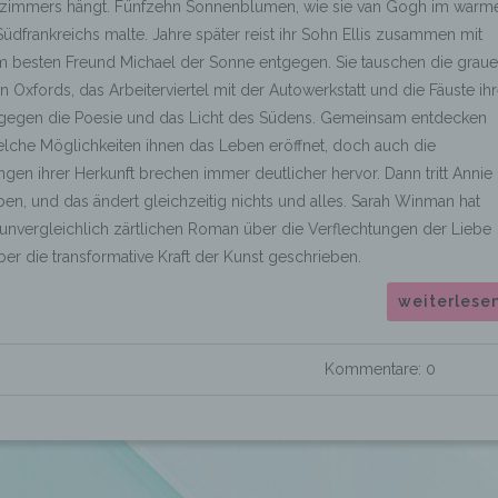
immers hängt. Fünfzehn Sonnenblumen, wie sie van Gogh im warm
Südfrankreichs malte. Jahre später reist ihr Sohn Ellis zusammen mit
m besten Freund Michael der Sonne entgegen. Sie tauschen die grau
n Oxfords, das Arbeiterviertel mit der Autowerkstatt und die Fäuste ihr
 gegen die Poesie und das Licht des Südens. Gemeinsam entdecken
elche Möglichkeiten ihnen das Leben eröffnet, doch auch die
gen ihrer Herkunft brechen immer deutlicher hervor. Dann tritt Annie 
ben, und das ändert gleichzeitig nichts und alles. Sarah Winman hat
unvergleichlich zärtlichen Roman über die Verflechtungen der Liebe
er die transformative Kraft der Kunst geschrieben.
weiterlese
Kommentare: 0