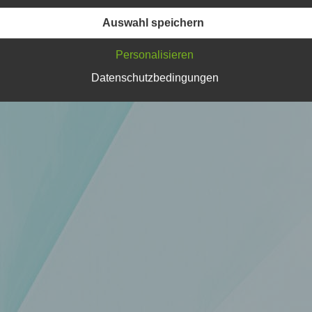
Verarbeitung Verantwortlichen verarbeitet werden.
Auswahl speichern
Personalisieren
c) Verarbeitung
Datenschutzbedingungen
Verarbeitung ist jeder mit oder ohne Hilfe automatisierter Verfa
ausgeführte Vorgang oder jede solche Vorgangsreihe im
Zusammenhang mit personenbezogenen Daten wie das Erheb
das Erfassen, die Organisation, das Ordnen, die Speicherung, 
Anpassung oder Veränderung, das Auslesen, das Abfragen, die
Verwendung, die Offenlegung durch Übermittlung, Verbreitung 
eine andere Form der Bereitstellung, den Abgleich oder die
Verknüpfung, die Einschränkung, das Löschen oder die Vernich
d) Einschränkung der Verarbeitung
Einschränkung der Verarbeitung ist die Markierung gespeichert
personenbezogener Daten mit dem Ziel, ihre künftige Verarbeit