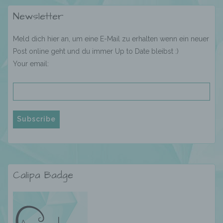
Vorgang oder jede solche Vorgangsreihe im
Newsletter
Zusammenhang mit personenbezogenen
Daten wie das Erheben, das Erfassen, die
Organisation, das Ordnen, die Speicherung,
Meld dich hier an, um eine E-Mail zu erhalten wenn ein neuer
die Anpassung oder Veränderung, das
Post online geht und du immer Up to Date bleibst :)
Auslesen, das Abfragen, die Verwendung,
Your email:
die Offenlegung durch Übermittlung,
Verbreitung oder eine andere Form der
Bereitstellung, den Abgleich oder die
Verknüpfung, die Einschränkung, das
Löschen oder die Vernichtung.
d) Einschränkung der Verarbeitung
Einschränkung der Verarbeitung ist die
Calipa Badge
Markierung gespeicherter
personenbezogener Daten mit dem Ziel, ihre
künftige Verarbeitung einzuschränken.