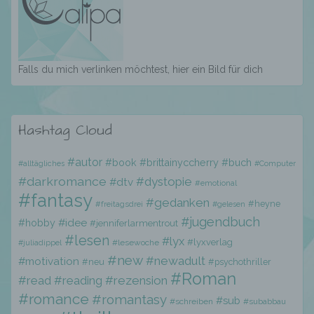
e) Profiling
Profiling ist jede Art der automatisierten
Falls du mich verlinken möchtest, hier ein Bild für dich
Verarbeitung personenbezogener Daten, die
darin besteht, dass diese
personenbezogenen Daten verwendet
werden, um bestimmte persönliche Aspekte,
Hashtag Cloud
die sich auf eine natürliche Person beziehen,
zu bewerten, insbesondere, um Aspekte
bezüglich Arbeitsleistung, wirtschaftlicher
#autor
#book
#brittainyccherry
#buch
#alltägliches
#Computer
Lage, Gesundheit, persönlicher Vorlieben,
#darkromance
#dystopie
#dtv
#emotional
Interessen, Zuverlässigkeit, Verhalten,
#fantasy
Aufenthaltsort oder Ortswechsel dieser
#gedanken
#heyne
#freitagsdrei
#gelesen
natürlichen Person zu analysieren oder
#jugendbuch
#hobby
#idee
#jenniferlarmentrout
vorherzusagen.
#lesen
#lyx
#lyxverlag
#lesewoche
#juliadippel
#new
#newadult
#motivation
#neu
#psychothriller
#Roman
f) Pseudonymisierung
#read
#reading
#rezension
#romance
#romantasy
#sub
#schreiben
#subabbau