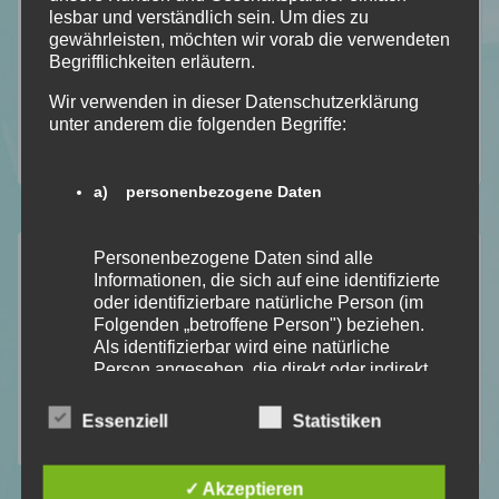
lesbar und verständlich sein. Um dies zu
Literatur Orakel
gewährleisten, möchten wir vorab die verwendeten
Mit Humor genommen
Begrifflichkeiten erläutern.
Neuzugänge
Wir verwenden in dieser Datenschutzerklärung
Rezension
unter anderem die folgenden Begriffe:
Top Ten Thursday
a) personenbezogene Daten
Aktuelle Beiträge
Personenbezogene Daten sind alle
Informationen, die sich auf eine identifizierte
oder identifizierbare natürliche Person (im
Lese – Liste für August 2026 [TBR]
Folgenden „betroffene Person") beziehen.
Kapitel Sieben [Lese/Lebensmonat Juli]
Als identifizierbar wird eine natürliche
Anathema von Keri Lake [Dark Fantasy]
Person angesehen, die direkt oder indirekt,
insbesondere mittels Zuordnung zu einer
Unhinged von Steph Macca [Dark Romance]
Kennung wie einem Namen, zu einer
Essenziell
Statistiken
Mid Year Book Tag 2026
Kennnummer, zu Standortdaten, zu einer
Online-Kennung oder zu einem oder
mehreren besonderen Merkmalen, die
✓ Akzeptieren