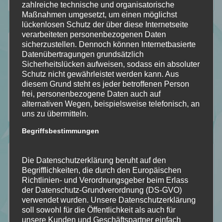
112
184
18
2
zahlreiche technische und organisatorische
Folgt
Folgt
Folgt
Folgt
Maßnahmen umgesetzt, um einen möglichst
lückenlosen Schutz der über diese Internetseite
meinem
mir
mir
mir
verarbeiteten personenbezogenen Daten
Der Durchblick
sicherzustellen. Dennoch können Internetbasierte
Blog
auf
auf
auf
Datenübertragungen grundsätzlich
Sicherheitslücken aufweisen, sodass ein absoluter
Mein Stapel ungelesener Bücher [SuB]
mit
Facebook
Instagram
Pinterest
Schutz nicht gewährleistet werden kann. Aus
Meine gelesenen Bücher!
diesem Grund steht es jeder betroffenen Person
Bloglovin
Wer ist Calipa?
frei, personenbezogene Daten auch auf
alternativen Wegen, beispielsweise telefonisch, an
Wunschliste
uns zu übermitteln.
Begriffsbestimmungen
Kategorien
Die Datenschutzerklärung beruht auf den
Begrifflichkeiten, die durch den Europäischen
Allgemein
Richtlinien- und Verordnungsgeber beim Erlass
Bookish – Bingo
der Datenschutz-Grundverordnung (DS-GVO)
verwendet wurden. Unsere Datenschutzerklärung
Einblick in meine Art
soll sowohl für die Öffentlichkeit als auch für
Gedankengänge
unsere Kunden und Geschäftspartner einfach