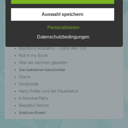
Ausdruck der physischen, physiologischen,
genetischen, psychischen, wirtschaftlichen,
kulturellen oder sozialen Identität dieser
Auswahl speichern
natürlichen Person sind, identifiziert werden
12 für 2026
kann.
Personalisieren
Velvet Falls
Datenschutzbedingungen
Bitten
b) betroffene Person
Blackbird Academy - Liebe den Tod
Not in my Book
Betroffene Person ist jede identifizierte oder
Was wir verloren glaubten
identifizierbare natürliche Person, deren
Die Geheime Geschichte
personenbezogene Daten von dem für die
Grace
Verarbeitung Verantwortlichen verarbeitet
werden.
Nocticadia
Harry Potter und der Feuerkelch
In Nomine Patris
c) Verarbeitung
Beautiful Venom
Shallow Rivers
Verarbeitung ist jeder mit oder ohne Hilfe
automatisierter Verfahren ausgeführte