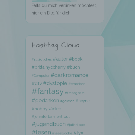
Falls du mich verlinken möchtest,
hier ein Bild für dich
Hashtag Cloud
hen,
#autor
#book
#alltägliches
ng,
#brittainyccherry
#buch
essen,
#darkromance
ser
#Computer
#dystopie
#dtv
#emotional
#fantasy
#freitagsdrei
#gedanken
#heyne
#gelesen
#hobby
#idee
#jenniferlarmentrout
aten
#jugendbuch
#juliadippel
e
#lesen
#lyx
#lesewoche