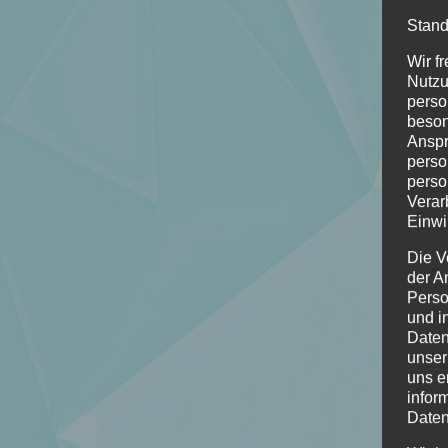
Stand
Wir f
Nutzu
perso
beson
Anspr
perso
perso
Verar
Einwi
Die V
der A
Perso
und i
Daten
unser
uns e
infor
Daten