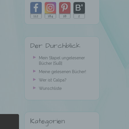
112
184
18
2
Folgt
Folgt
Folgt
Folgt
meinem
mir
mir
mir
Der Durchblick
Blog
auf
auf
auf
mit
Facebook
Instagram
Pinterest
Mein Stapel ungelesener
Bücher [SuB]
Bloglovin
Meine gelesenen Bücher!
Wer ist Calipa?
Wunschliste
Kategorien