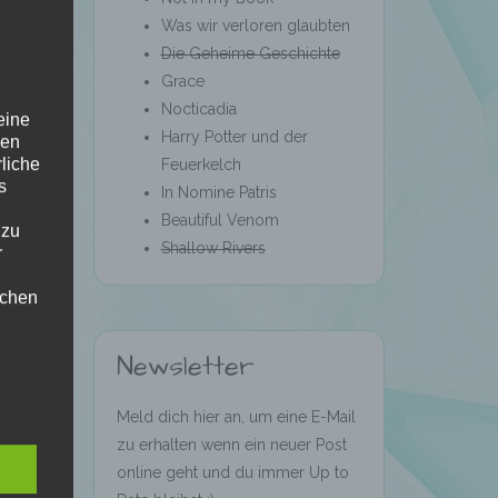
Was wir verloren glaubten
Die Geheime Geschichte
Grace
Nocticadia
eine
Harry Potter und der
den
rliche
Feuerkelch
s
In Nomine Patris
Beautiful Venom
 zu
Shallow Rivers
r
lichen
Newsletter
Meld dich hier an, um eine E-Mail
zu erhalten wenn ein neuer Post
online geht und du immer Up to
 die