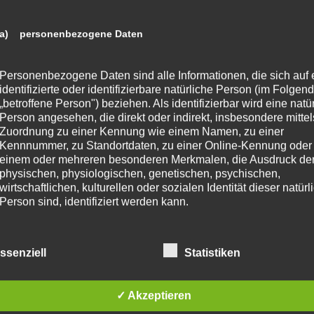
a) personenbezogene Daten
Personenbezogene Daten sind alle Informationen, die sich auf 
identifizierte oder identifizierbare natürliche Person (im Folgen
„betroffene Person") beziehen. Als identifizierbar wird eine natü
Person angesehen, die direkt oder indirekt, insbesondere mittel
Zuordnung zu einer Kennung wie einem Namen, zu einer
Kennnummer, zu Standortdaten, zu einer Online-Kennung oder
einem oder mehreren besonderen Merkmalen, die Ausdruck de
physischen, physiologischen, genetischen, psychischen,
wirtschaftlichen, kulturellen oder sozialen Identität dieser natür
Person sind, identifiziert werden kann.
b) betroffene Person
ssenziell
Statistiken
Betroffene Person ist jede identifizierte oder identifizierbare
✓ Akzeptieren
natürliche Person, deren personenbezogene Daten von dem für