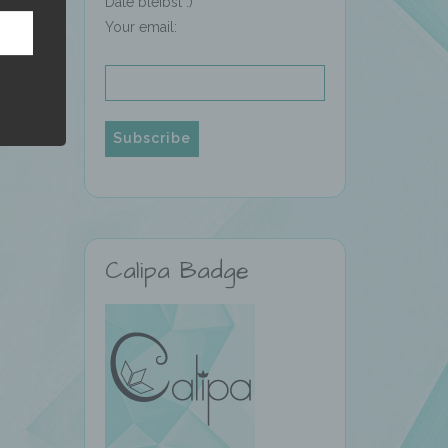
Date bleibst :)
Your email:
hren
en,
die
oder
Calipa Badge
tung.
er
ung