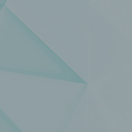
einzuschränken.
e) Profiling
Profiling ist jede Art der automatisierten Verarbeitung
personenbezogener Daten, die darin besteht, dass diese
personenbezogenen Daten verwendet werden, um bestimmte
persönliche Aspekte, die sich auf eine natürliche Person bezie
zu bewerten, insbesondere, um Aspekte bezüglich Arbeitsleistu
wirtschaftlicher Lage, Gesundheit, persönlicher Vorlieben, Inter
Zuverlässigkeit, Verhalten, Aufenthaltsort oder Ortswechsel die
natürlichen Person zu analysieren oder vorherzusagen.
f) Pseudonymisierung
Pseudonymisierung ist die Verarbeitung personenbezogener D
in einer Weise, auf welche die personenbezogenen Daten ohn
Hinzuziehung zusätzlicher Informationen nicht mehr einer