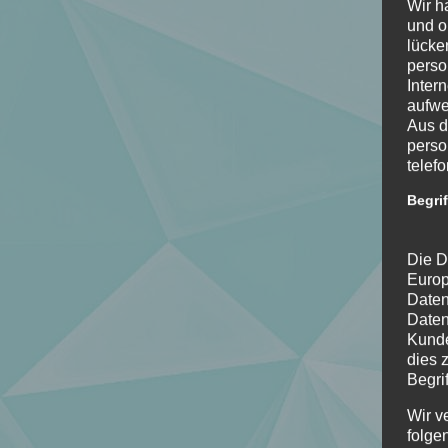
Wir h
und o
lücke
perso
Inter
aufwe
Aus d
perso
telef
Begri
Die D
Europ
Daten
Daten
Kunde
dies 
Begrif
Wir v
folge