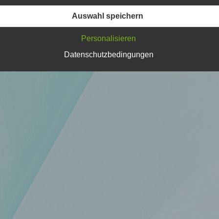
Verarbeitung Verantwortlichen verarbeitet werden.
Auswahl speichern
Personalisieren
c) Verarbeitung
Datenschutzbedingungen
Verarbeitung ist jeder mit oder ohne Hilfe automatisierter Verfa
ausgeführte Vorgang oder jede solche Vorgangsreihe im
Zusammenhang mit personenbezogenen Daten wie das Erheb
das Erfassen, die Organisation, das Ordnen, die Speicherung, 
Anpassung oder Veränderung, das Auslesen, das Abfragen, die
Verwendung, die Offenlegung durch Übermittlung, Verbreitung 
eine andere Form der Bereitstellung, den Abgleich oder die
Verknüpfung, die Einschränkung, das Löschen oder die Vernich
d) Einschränkung der Verarbeitung
Einschränkung der Verarbeitung ist die Markierung gespeichert
personenbezogener Daten mit dem Ziel, ihre künftige Verarbeit