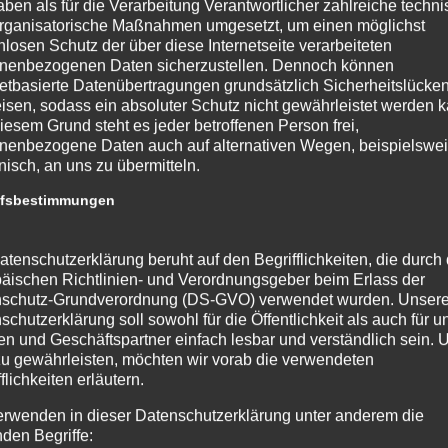
aben als für die Verarbeitung Verantwortlicher zahlreiche techn
rganisatorische Maßnahmen umgesetzt, um einen möglichst
nlosen Schutz der über diese Internetseite verarbeiteten
nenbezogenen Daten sicherzustellen. Dennoch können
netbasierte Datenübertragungen grundsätzlich Sicherheitslücke
isen, sodass ein absoluter Schutz nicht gewährleistet werden k
iesem Grund steht es jeder betroffenen Person frei,
nenbezogene Daten auch auf alternativen Wegen, beispielswe
onisch, an uns zu übermitteln.
ffsbestimmungen
atenschutzerklärung beruht auf den Begrifflichkeiten, die durch
äischen Richtlinien- und Verordnungsgeber beim Erlass der
schutz-Grundverordnung (DS-GVO) verwendet wurden. Unser
schutzerklärung soll sowohl für die Öffentlichkeit als auch für u
n und Geschäftspartner einfach lesbar und verständlich sein.
zu gewährleisten, möchten wir vorab die verwendeten
flichkeiten erläutern.
erwenden in dieser Datenschutzerklärung unter anderem die
nden Begriffe: