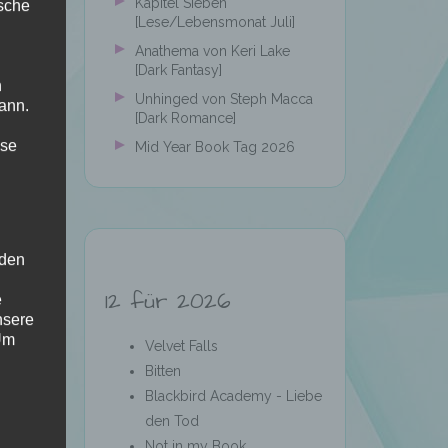
Kapitel Sieben
ische
[Lese/Lebensmonat Juli]
Anathema von Keri Lake
[Dark Fantasy]
n
Unhinged von Steph Macca
ann.
[Dark Romance]
ise
Mid Year Book Tag 2026
 den
12 für 2026
e
nsere
 Um
Velvet Falls
Bitten
Blackbird Academy - Liebe
den Tod
Not in my Book