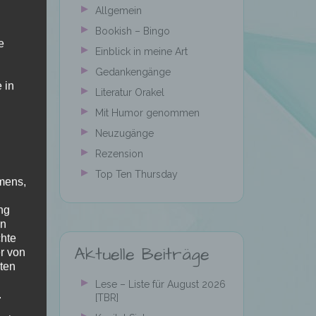
Allgemein
Bookish – Bingo
e
Einblick in meine Art
Gedankengänge
 in
Literatur Orakel
Mit Humor genommen
Neuzugänge
Rezension
Top Ten Thursday
mens,
ng
en
chte
Aktuelle Beiträge
r von
ten
Lese – Liste für August 2026
.
[TBR]