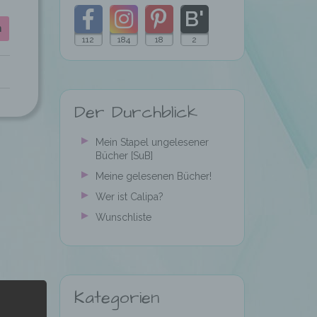
n
112
184
18
2
Folgt
Folgt
Folgt
Folgt
meinem
mir
mir
mir
Der Durchblick
Blog
auf
auf
auf
mit
Facebook
Instagram
Pinterest
Mein Stapel ungelesener
Bücher [SuB]
Bloglovin
Meine gelesenen Bücher!
Wer ist Calipa?
Wunschliste
Kategorien