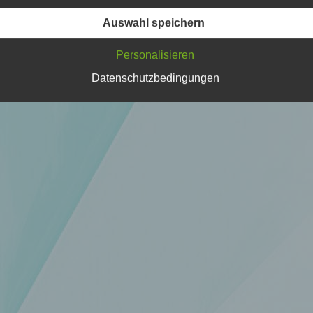
Verarbeitung Verantwortlichen verarbeitet werden.
Auswahl speichern
Personalisieren
c) Verarbeitung
Datenschutzbedingungen
Verarbeitung ist jeder mit oder ohne Hilfe automatisierter Verfa
ausgeführte Vorgang oder jede solche Vorgangsreihe im
Zusammenhang mit personenbezogenen Daten wie das Erheb
das Erfassen, die Organisation, das Ordnen, die Speicherung, 
Anpassung oder Veränderung, das Auslesen, das Abfragen, die
Verwendung, die Offenlegung durch Übermittlung, Verbreitung 
eine andere Form der Bereitstellung, den Abgleich oder die
Verknüpfung, die Einschränkung, das Löschen oder die Vernich
d) Einschränkung der Verarbeitung
Einschränkung der Verarbeitung ist die Markierung gespeichert
personenbezogener Daten mit dem Ziel, ihre künftige Verarbeit