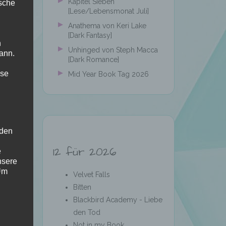
Kapitel Sieben
ische
[Lese/Lebensmonat Juli]
Anathema von Keri Lake
[Dark Fantasy]
n
Unhinged von Steph Macca
ann.
[Dark Romance]
ise
Mid Year Book Tag 2026
 den
12 für 2026
e
nsere
 Um
Velvet Falls
Bitten
Blackbird Academy - Liebe
den Tod
Not in my Book