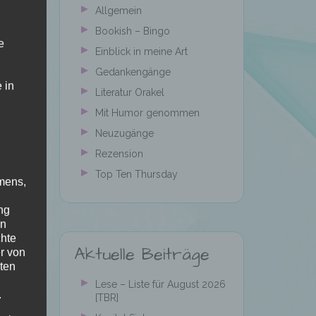
Allgemein
Bookish – Bingo
e
Einblick in meine Art
Gedankengänge
 in
Literatur Orakel
Mit Humor genommen
Neuzugänge
Rezension
Top Ten Thursday
mens,
ng
en
chte
Aktuelle Beiträge
r von
ten
Lese – Liste für August 2026
.
[TBR]