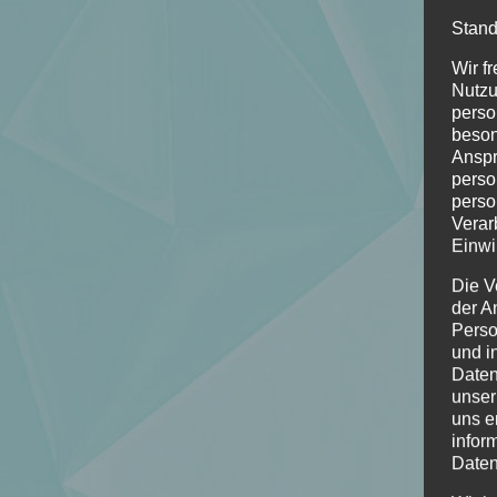
Stand
Wir f
Nutzu
perso
beson
Anspr
perso
perso
Verar
Einwi
Die V
der A
Perso
und i
Daten
unser
uns e
infor
Daten