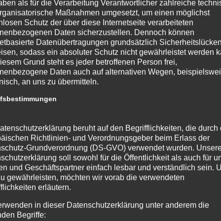
aben als für die Verarbeitung Verantwortlicher zahlreiche techn
rganisatorische Maßnahmen umgesetzt, um einen möglichst
nlosen Schutz der über diese Internetseite verarbeiteten
nenbezogenen Daten sicherzustellen. Dennoch können
netbasierte Datenübertragungen grundsätzlich Sicherheitslücke
isen, sodass ein absoluter Schutz nicht gewährleistet werden k
iesem Grund steht es jeder betroffenen Person frei,
nenbezogene Daten auch auf alternativen Wegen, beispielswe
onisch, an uns zu übermitteln.
ffsbestimmungen
atenschutzerklärung beruht auf den Begrifflichkeiten, die durch
äischen Richtlinien- und Verordnungsgeber beim Erlass der
schutz-Grundverordnung (DS-GVO) verwendet wurden. Unser
schutzerklärung soll sowohl für die Öffentlichkeit als auch für u
n und Geschäftspartner einfach lesbar und verständlich sein.
zu gewährleisten, möchten wir vorab die verwendeten
flichkeiten erläutern.
erwenden in dieser Datenschutzerklärung unter anderem die
nden Begriffe: