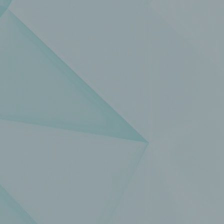
einzuschränken.
e) Profiling
Profiling ist jede Art der automatisierten Verarbeitung
personenbezogener Daten, die darin besteht, dass diese
personenbezogenen Daten verwendet werden, um bestimmte
persönliche Aspekte, die sich auf eine natürliche Person bezie
zu bewerten, insbesondere, um Aspekte bezüglich Arbeitsleistu
wirtschaftlicher Lage, Gesundheit, persönlicher Vorlieben, Inter
Zuverlässigkeit, Verhalten, Aufenthaltsort oder Ortswechsel die
natürlichen Person zu analysieren oder vorherzusagen.
f) Pseudonymisierung
Pseudonymisierung ist die Verarbeitung personenbezogener D
in einer Weise, auf welche die personenbezogenen Daten ohn
Hinzuziehung zusätzlicher Informationen nicht mehr einer