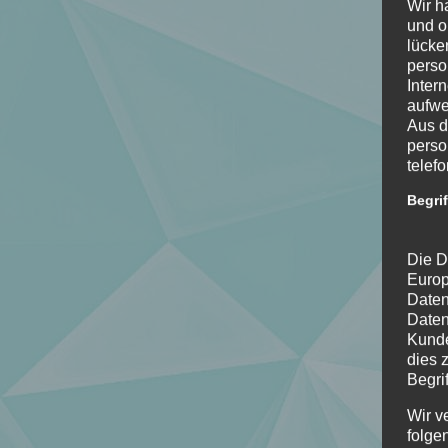
Wir h
und o
lücke
perso
Inter
aufwe
Aus d
perso
telef
Begri
Die D
Europ
Daten
Daten
Kunde
dies 
Begrif
Wir v
folge