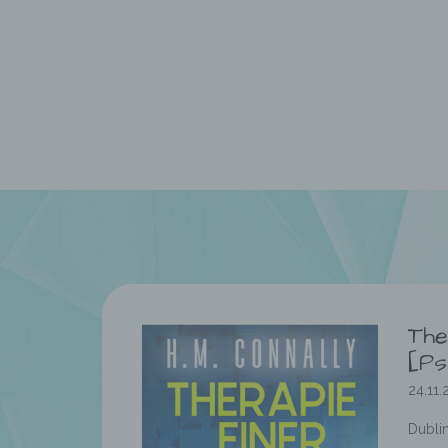
The
[Ps
24.11.
Dublin