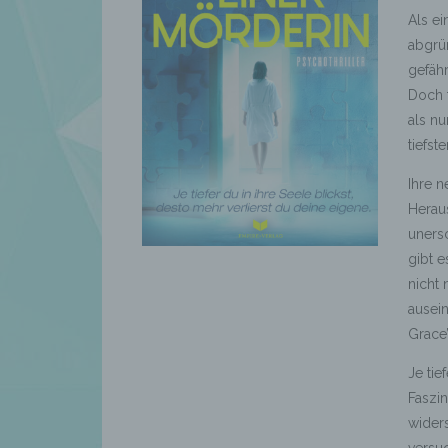
Als ei
abgrün
gefähr
Doch f
als nu
tiefs
Ihre n
Heraus
unersc
gibt e
nicht 
ausein
Grace
Je tie
Faszin
widers