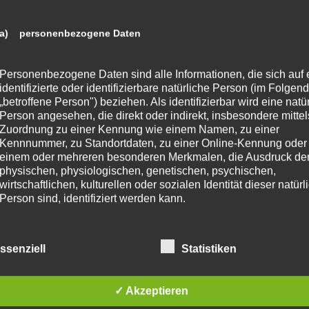
a) personenbezogene Daten
Personenbezogene Daten sind alle Informationen, die sich auf 
identifizierte oder identifizierbare natürliche Person (im Folgen
„betroffene Person") beziehen. Als identifizierbar wird eine natü
Person angesehen, die direkt oder indirekt, insbesondere mittel
Zuordnung zu einer Kennung wie einem Namen, zu einer
Kennnummer, zu Standortdaten, zu einer Online-Kennung oder
einem oder mehreren besonderen Merkmalen, die Ausdruck de
physischen, physiologischen, genetischen, psychischen,
wirtschaftlichen, kulturellen oder sozialen Identität dieser natür
Person sind, identifiziert werden kann.
b) betroffene Person
ssenziell
Statistiken
Betroffene Person ist jede identifizierte oder identifizierbare
✓ Akzeptieren
natürliche Person, deren personenbezogene Daten von dem für