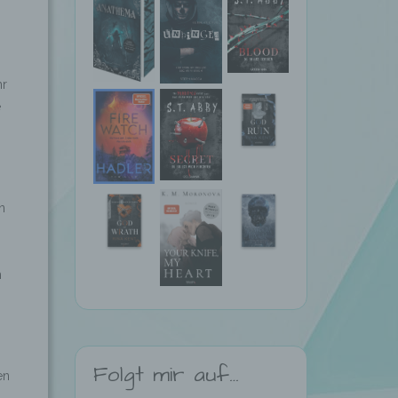
hr
e
n
h
Folgt mir auf…
en