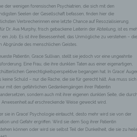
ne der wenigen forensischen Psychiatrien, die sich mit den
digsten Seelen der Gesellschaft befassen, finden hier die
lichsten Verbrecherinnen eine letzte Chance auf Resozialisierung.
ür Dr. Ava Murphy, frisch gebackene Leiterin der Abteilung, ist es me
r ein Job. Es ist ihre Besessenheit, das Unmögliche zu verstehen – di
ten Abgründe des menschlichen Geistes.
eueste Patientin, Grace Sullivan, stellt sie jedoch vor eine ungeahnte
forderung. Eine Frau, die ihre dunklen Taten aus einer eigenartigen,
hütterlichen Gerechtigkeitsperspektive begangen hat. In Grace’ Auge
s keine Schuld – nur die Rache, die sie für gerecht hält. Ava muss sich
nur mit den gefährlichen Gedankengängen ihrer Patientin
andersetzen, sondern auch mit ihrer eigenen dunklen Seite, die durc
’ Anwesenheit auf erschreckende Weise geweckt wird.
fer sie in Grace’ Psychologie eintaucht, desto mehr wird sie von der
ation und Gefahr ergriffen. Wird sie dem Sog ihrer Patientin
tehen können oder wird sie selbst Teil der Dunkelheit, die sie zu heil