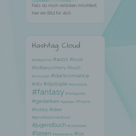
Falls du mich verlinken möchtest,
hier ein Bild für dich
Hashtag Cloud
hen,
#autor
#book
#alltägliches
ng,
#brittainyccherry
#buch
essen,
#darkromance
ser
#Computer
#dystopie
#dtv
#emotional
#fantasy
#freitagsdrei
#gedanken
#heyne
#gelesen
#hobby
#idee
#jenniferlarmentrout
aten
#jugendbuch
#juliadippel
e
#lesen
#lyx
#lesewoche