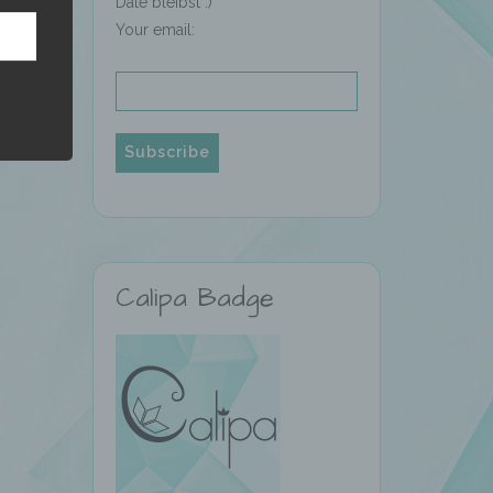
Date bleibst :)
Your email:
hren
en,
die
oder
Calipa Badge
tung.
er
ung