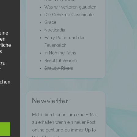
Was wir verloren glaubten
Die Geheime Geschichte
Grace
Nocticadia
eine
Harry Potter und der
den
rliche
Feuerkelch
s
In Nomine Patris
Beautiful Venom
 zu
Shallow Rivers
r
lichen
Newsletter
Meld dich hier an, um eine E-Mail
zu erhalten wenn ein neuer Post
online geht und du immer Up to
 die