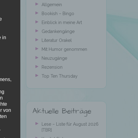
Allgemein
Bookish – Bingo
e
Einblick in meine Art
Gedankengänge
 in
Literatur Orakel
Mit Humor genommen
Neuzugänge
Rezension
Top Ten Thursday
mens,
ng
en
chte
Aktuelle Beiträge
r von
ten
Lese – Liste für August 2026
.
[TBR]