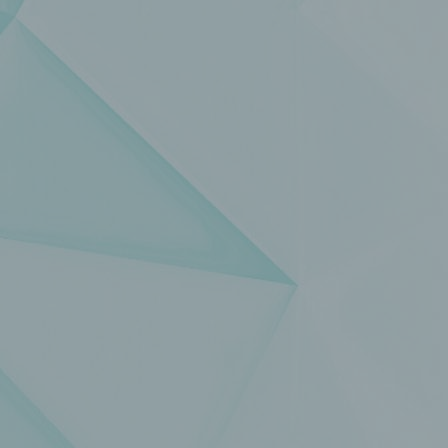
einzuschränken.
e) Profiling
Profiling ist jede Art der automatisierten Verarbeitung
personenbezogener Daten, die darin besteht, dass diese
personenbezogenen Daten verwendet werden, um bestimmte
persönliche Aspekte, die sich auf eine natürliche Person bezie
zu bewerten, insbesondere, um Aspekte bezüglich Arbeitsleistu
wirtschaftlicher Lage, Gesundheit, persönlicher Vorlieben, Inter
Zuverlässigkeit, Verhalten, Aufenthaltsort oder Ortswechsel die
natürlichen Person zu analysieren oder vorherzusagen.
f) Pseudonymisierung
Pseudonymisierung ist die Verarbeitung personenbezogener D
in einer Weise, auf welche die personenbezogenen Daten ohn
Hinzuziehung zusätzlicher Informationen nicht mehr einer