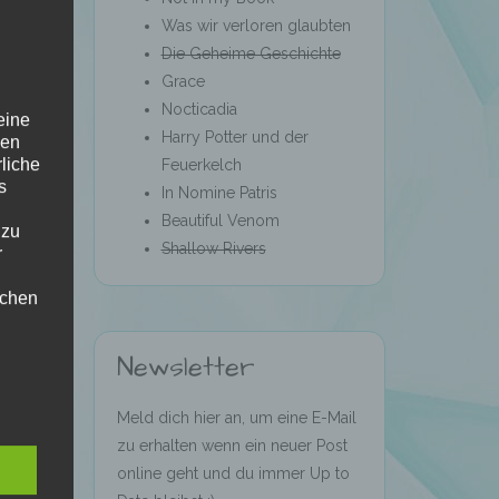
Was wir verloren glaubten
Die Geheime Geschichte
Grace
Nocticadia
eine
Harry Potter und der
den
rliche
Feuerkelch
s
In Nomine Patris
Beautiful Venom
 zu
Shallow Rivers
r
lichen
Newsletter
Meld dich hier an, um eine E-Mail
zu erhalten wenn ein neuer Post
online geht und du immer Up to
 die