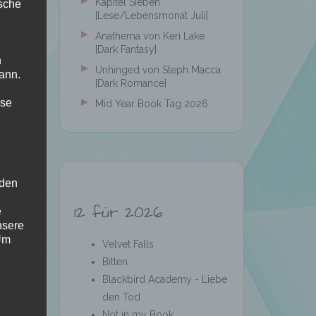
Kapitel Sieben
ische
[Lese/Lebensmonat Juli]
Anathema von Keri Lake
[Dark Fantasy]
n
Unhinged von Steph Macca
ann.
[Dark Romance]
ise
Mid Year Book Tag 2026
 den
12 für 2026
e
nsere
 Um
Velvet Falls
Bitten
Blackbird Academy - Liebe
den Tod
Not in my Book