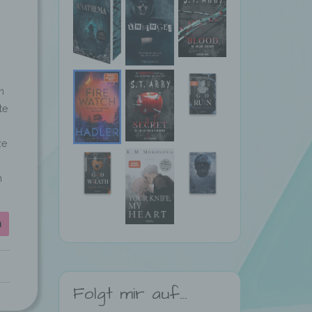
n
te
ze
n
n
Folgt mir auf…