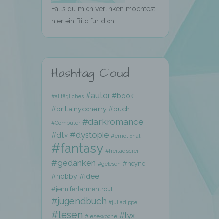
Falls du mich verlinken möchtest,
hier ein Bild für dich
Hashtag Cloud
hen,
#autor
#book
#alltägliches
ng,
#brittainyccherry
#buch
essen,
#darkromance
ser
#Computer
#dystopie
#dtv
#emotional
#fantasy
#freitagsdrei
#gedanken
#heyne
#gelesen
#hobby
#idee
#jenniferlarmentrout
aten
#jugendbuch
#juliadippel
e
#lesen
#lyx
#lesewoche