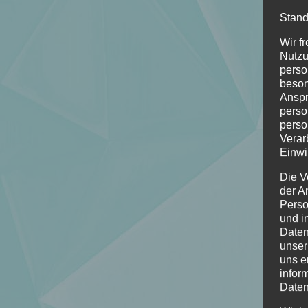
Stand
Wir f
Nutzu
perso
beson
Anspr
perso
perso
Verar
Einwi
Die V
der A
Perso
und i
Daten
unser
uns e
infor
Daten