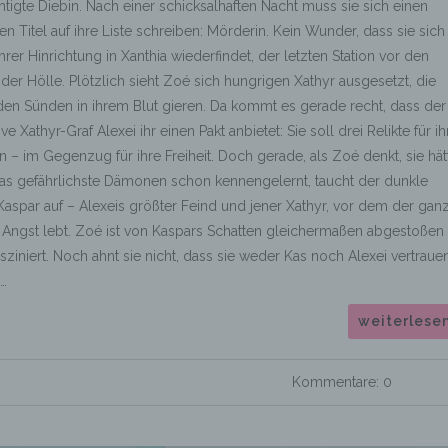
tigte Diebin. Nach einer schicksalhaften Nacht muss sie sich einen
en Titel auf ihre Liste schreiben: Mörderin. Kein Wunder, dass sie sich
hrer Hinrichtung in Xanthia wiederfindet, der letzten Station vor den
der Hölle. Plötzlich sieht Zoé sich hungrigen Xathyr ausgesetzt, die
den Sünden in ihrem Blut gieren. Da kommt es gerade recht, dass der
tive Xathyr-Graf Alexei ihr einen Pakt anbietet: Sie soll drei Relikte für ih
n – im Gegenzug für ihre Freiheit. Doch gerade, als Zoé denkt, sie hät
ias gefährlichste Dämonen schon kennengelernt, taucht der dunkle
Kaspar auf – Alexeis größter Feind und jener Xathyr, vor dem der gan
n Angst lebt. Zoé ist von Kaspars Schatten gleichermaßen abgestoßen
sziniert. Noch ahnt sie nicht, dass sie weder Kas noch Alexei vertraue
 …
weiterlese
Kommentare: 0