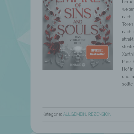
berüch
weiter
nach i
Toren 
nach 
attrak
stehle
Xanth
Prinz 
Hof i
und fa
sollte
Kategorie:
ALLGEMEIN
,
REZENSION