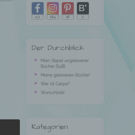
112
184
18
2
Folgt
Folgt
Folgt
Folgt
meinem
mir
mir
mir
Der Durchblick
Blog
auf
auf
auf
mit
Facebook
Instagram
Pinterest
Mein Stapel ungelesener
Bücher [SuB]
Bloglovin
Meine gelesenen Bücher!
Wer ist Calipa?
Wunschliste
Kategorien