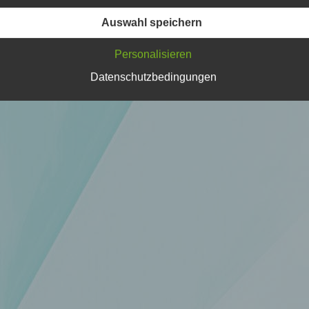
Verarbeitung Verantwortlichen verarbeitet werden.
Auswahl speichern
Personalisieren
c) Verarbeitung
Datenschutzbedingungen
Verarbeitung ist jeder mit oder ohne Hilfe automatisierter Verfa
ausgeführte Vorgang oder jede solche Vorgangsreihe im
Zusammenhang mit personenbezogenen Daten wie das Erheb
das Erfassen, die Organisation, das Ordnen, die Speicherung, 
Anpassung oder Veränderung, das Auslesen, das Abfragen, die
Verwendung, die Offenlegung durch Übermittlung, Verbreitung 
eine andere Form der Bereitstellung, den Abgleich oder die
Verknüpfung, die Einschränkung, das Löschen oder die Vernich
d) Einschränkung der Verarbeitung
Einschränkung der Verarbeitung ist die Markierung gespeichert
personenbezogener Daten mit dem Ziel, ihre künftige Verarbeit