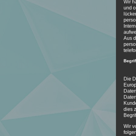
Wir h
und o
lücke
perso
Inter
aufwe
Aus d
perso
telef
Begri
Die D
Europ
Daten
Daten
Kunde
dies 
Begrif
Wir v
folge