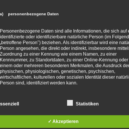
a) personenbezogene Daten
Personenbezogene Daten sind alle Informationen, die sich auf 
identifizierte oder identifizierbare natürliche Person (im Folgen
„betroffene Person") beziehen. Als identifizierbar wird eine natü
Person angesehen, die direkt oder indirekt, insbesondere mittel
Zuordnung zu einer Kennung wie einem Namen, zu einer
Kennnummer, zu Standortdaten, zu einer Online-Kennung oder
einem oder mehreren besonderen Merkmalen, die Ausdruck de
physischen, physiologischen, genetischen, psychischen,
wirtschaftlichen, kulturellen oder sozialen Identität dieser natür
Person sind, identifiziert werden kann.
b) betroffene Person
ssenziell
Statistiken
Betroffene Person ist jede identifizierte oder identifizierbare
✓ Akzeptieren
natürliche Person, deren personenbezogene Daten von dem für