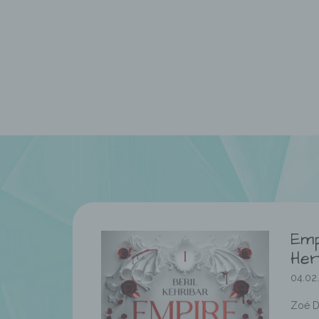
Emp
Her
04.02
Zoé Du