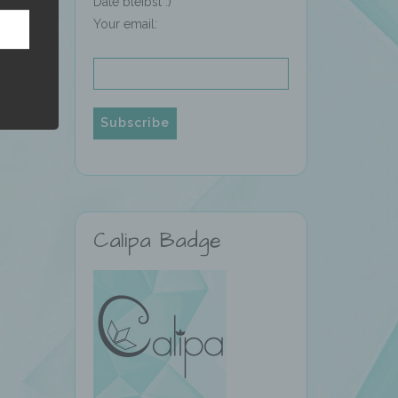
Date bleibst :)
Your email:
hren
en,
die
oder
Calipa Badge
tung.
er
ung