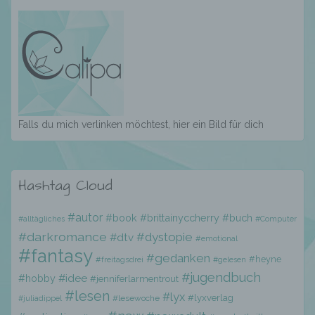
e) Profiling
Profiling ist jede Art der automatisierten
Verarbeitung personenbezogener Daten, die
darin besteht, dass diese
personenbezogenen Daten verwendet
Falls du mich verlinken möchtest, hier ein Bild für dich
werden, um bestimmte persönliche Aspekte,
die sich auf eine natürliche Person beziehen,
zu bewerten, insbesondere, um Aspekte
bezüglich Arbeitsleistung, wirtschaftlicher
Hashtag Cloud
Lage, Gesundheit, persönlicher Vorlieben,
Interessen, Zuverlässigkeit, Verhalten,
#autor
#book
#brittainyccherry
#buch
#alltägliches
#Computer
Aufenthaltsort oder Ortswechsel dieser
natürlichen Person zu analysieren oder
#darkromance
#dystopie
#dtv
#emotional
vorherzusagen.
#fantasy
#gedanken
#heyne
#freitagsdrei
#gelesen
#jugendbuch
#hobby
#idee
#jenniferlarmentrout
#lesen
#lyx
#lyxverlag
f) Pseudonymisierung
#lesewoche
#juliadippel