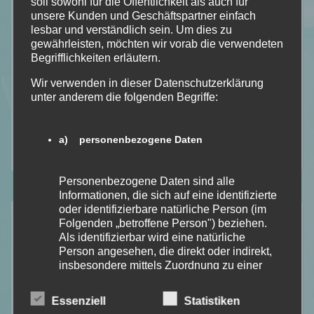
soll sowohl für die Öffentlichkeit als auch für
Bookish – Bingo
unsere Kunden und Geschäftspartner einfach
Einblick in meine Art
lesbar und verständlich sein. Um dies zu
gewährleisten, möchten wir vorab die verwendeten
Gedankengänge
Begrifflichkeiten erläutern.
Literatur Orakel
Wir verwenden in dieser Datenschutzerklärung
Mit Humor genommen
unter anderem die folgenden Begriffe:
Neuzugänge
Rezension
a) personenbezogene Daten
Top Ten Thursday
Personenbezogene Daten sind alle
Informationen, die sich auf eine identifizierte
oder identifizierbare natürliche Person (im
Aktuelle Beiträge
Folgenden „betroffene Person") beziehen.
Als identifizierbar wird eine natürliche
Lese – Liste für August 2026 [TBR]
Person angesehen, die direkt oder indirekt,
insbesondere mittels Zuordnung zu einer
Kapitel Sieben [Lese/Lebensmonat Juli]
Kennung wie einem Namen, zu einer
Anathema von Keri Lake [Dark Fantasy]
Kennnummer, zu Standortdaten, zu einer
Essenziell
Statistiken
Unhinged von Steph Macca [Dark Romance]
Online-Kennung oder zu einem oder