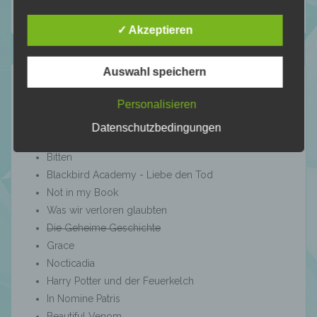
mehreren besonderen Merkmalen, die
Mid Year Book Tag 2026
Ausdruck der physischen, physiologischen,
✓ Akzeptieren
genetischen, psychischen, wirtschaftlichen,
kulturellen oder sozialen Identität dieser
natürlichen Person sind, identifiziert werden
Auswahl speichern
kann.
12 für 2026
Personalisieren
Datenschutzbedingungen
b) betroffene Person
Velvet Falls
Bitten
Betroffene Person ist jede identifizierte oder
Blackbird Academy - Liebe den Tod
identifizierbare natürliche Person, deren
Not in my Book
personenbezogene Daten von dem für die
Was wir verloren glaubten
Verarbeitung Verantwortlichen verarbeitet
werden.
Die Geheime Geschichte
Grace
Nocticadia
c) Verarbeitung
Harry Potter und der Feuerkelch
In Nomine Patris
Beautiful Venom