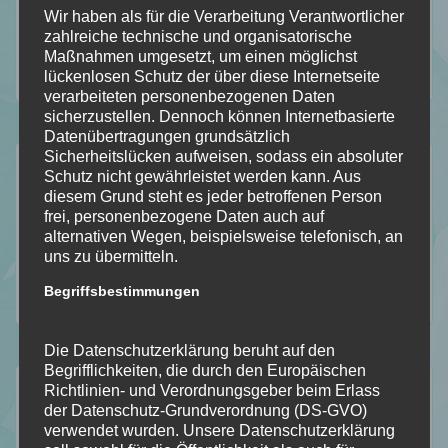
Wir haben als für die Verarbeitung Verantwortlicher
zahlreiche technische und organisatorische
Maßnahmen umgesetzt, um einen möglichst
lückenlosen Schutz der über diese Internetseite
112
184
18
2
verarbeiteten personenbezogenen Daten
Folgt
Folgt
Folgt
Folgt
sicherzustellen. Dennoch können Internetbasierte
Datenübertragungen grundsätzlich
meinem
mir
mir
mir
Sicherheitslücken aufweisen, sodass ein absoluter
Der Durchblick
Schutz nicht gewährleistet werden kann. Aus
Blog
auf
auf
auf
diesem Grund steht es jeder betroffenen Person
Mein Stapel ungelesener Bücher [SuB]
frei, personenbezogene Daten auch auf
mit
Facebook
Instagram
Pinterest
alternativen Wegen, beispielsweise telefonisch, an
Meine gelesenen Bücher!
uns zu übermitteln.
Bloglovin
Wer ist Calipa?
Begriffsbestimmungen
Wunschliste
Die Datenschutzerklärung beruht auf den
Begrifflichkeiten, die durch den Europäischen
Kategorien
Richtlinien- und Verordnungsgeber beim Erlass
der Datenschutz-Grundverordnung (DS-GVO)
verwendet wurden. Unsere Datenschutzerklärung
Allgemein