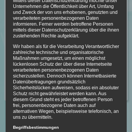
Mittels dieser Datenschutzerklärung möchte unser
13.03.2018
Unternehmen die Öffentlichkeit über Art, Umfang
und Zweck der von uns erhobenen, genutzten und
Zu Goodreads
verarbeiteten personenbezogenen Daten
informieren. Ferner werden betroffene Personen
Tatsächlich habe ich endlich meinen Account dort mal
mittels dieser Datenschutzerklärung über die ihnen
aktualisiert, so das ihr mir selbstredend gerne auch dort
zustehenden Rechte aufgeklärt.
folgen könnt!
Da ich ein totaler “Neuling” bin was diese Seite angeht, freue
Wir haben als für die Verarbeitung Verantwortlicher
zahlreiche technische und organisatorische
ich mich über jede Freundschaftsanfrage um etwas zu
Maßnahmen umgesetzt, um einen möglichst
entdecken
lückenlosen Schutz der über diese Internetseite
verarbeiteten personenbezogenen Daten
weiterlesen
sicherzustellen. Dennoch können Internetbasierte
Datenübertragungen grundsätzlich
Sicherheitslücken aufweisen, sodass ein absoluter
Kategorie:
ALLGEMEIN
Kommentare: 0
Schutz nicht gewährleistet werden kann. Aus
diesem Grund steht es jeder betroffenen Person
frei, personenbezogene Daten auch auf
alternativen Wegen, beispielsweise telefonisch, an
uns zu übermitteln.
Begriffsbestimmungen