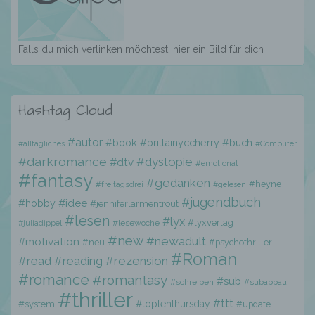
h) Auftragsverarbeiter
Falls du mich verlinken möchtest, hier ein Bild für dich
Auftragsverarbeiter ist eine natürliche oder
juristische Person, Behörde, Einrichtung
oder andere Stelle, die personenbezogene
Daten im Auftrag des Verantwortlichen
Hashtag Cloud
verarbeitet.
#autor
#book
#brittainyccherry
#buch
#alltägliches
#Computer
#darkromance
i) Empfänger
#dystopie
#dtv
#emotional
#fantasy
#gedanken
#heyne
#freitagsdrei
#gelesen
#jugendbuch
Empfänger ist eine natürliche oder juristische
#hobby
#idee
#jenniferlarmentrout
Person, Behörde, Einrichtung oder andere
#lesen
#lyx
#lyxverlag
#lesewoche
#juliadippel
Stelle, der personenbezogene Daten
#new
#newadult
#motivation
#neu
#psychothriller
offengelegt werden, unabhängig davon, ob
#Roman
es sich bei ihr um einen Dritten handelt oder
#read
#reading
#rezension
nicht. Behörden, die im Rahmen eines
#romance
#romantasy
#sub
#schreiben
#subabbau
bestimmten Untersuchungsauftrags nach
#thriller
dem Unionsrecht oder dem Recht der
#ttt
#toptenthursday
#system
#update
Mitgliedstaaten möglicherweise