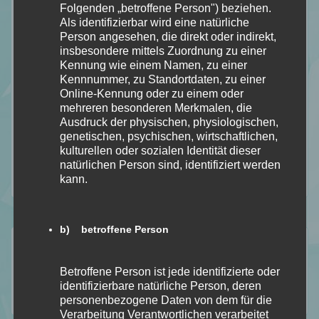
Folgenden „betroffene Person") beziehen.
Als identifizierbar wird eine natürliche
Person angesehen, die direkt oder indirekt,
insbesondere mittels Zuordnung zu einer
Kennung wie einem Namen, zu einer
Kennnummer, zu Standortdaten, zu einer
Online-Kennung oder zu einem oder
mehreren besonderen Merkmalen, die
Ausdruck der physischen, physiologischen,
genetischen, psychischen, wirtschaftlichen,
kulturellen oder sozialen Identität dieser
natürlichen Person sind, identifiziert werden
kann.
b) betroffene Person
Folgt mir auf…
Betroffene Person ist jede identifizierte oder
identifizierbare natürliche Person, deren
personenbezogene Daten von dem für die
112
184
18
2
Folgt
Folgt
Folgt
Folgt
Verarbeitung Verantwortlichen verarbeitet