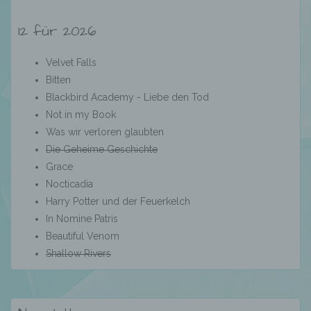
Aufenthaltsort oder Ortswechsel dieser
natürlichen Person zu analysieren oder
12 für 2026
vorherzusagen.
Velvet Falls
Bitten
f) Pseudonymisierung
Blackbird Academy - Liebe den Tod
Not in my Book
Pseudonymisierung ist die Verarbeitung
Was wir verloren glaubten
personenbezogener Daten in einer Weise,
Die Geheime Geschichte
auf welche die personenbezogenen Daten
ohne Hinzuziehung zusätzlicher
Grace
Informationen nicht mehr einer spezifischen
Nocticadia
betroffenen Person zugeordnet werden
Harry Potter und der Feuerkelch
können, sofern diese zusätzlichen
In Nomine Patris
Informationen gesondert aufbewahrt werden
und technischen und organisatorischen
Beautiful Venom
Maßnahmen unterliegen, die gewährleisten,
Shallow Rivers
dass die personenbezogenen Daten nicht
einer identifizierten oder identifizierbaren
natürlichen Person zugewiesen werden.