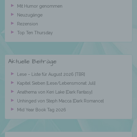
d) Einschränkung der Verarbeitung
Mit Humor genommen
Neuzugänge
Einschränkung der Verarbeitung ist die
Rezension
Markierung gespeicherter
personenbezogener Daten mit dem Ziel, ihre
Top Ten Thursday
künftige Verarbeitung einzuschränken.
Aktuelle Beiträge
e) Profiling
Lese – Liste für August 2026 [TBR]
Profiling ist jede Art der automatisierten
Kapitel Sieben [Lese/Lebensmonat Juli]
Verarbeitung personenbezogener Daten, die
darin besteht, dass diese
Anathema von Keri Lake [Dark Fantasy]
personenbezogenen Daten verwendet
Unhinged von Steph Macca [Dark Romance]
werden, um bestimmte persönliche Aspekte,
die sich auf eine natürliche Person beziehen,
Mid Year Book Tag 2026
zu bewerten, insbesondere, um Aspekte
bezüglich Arbeitsleistung, wirtschaftlicher
Lage, Gesundheit, persönlicher Vorlieben,
Interessen, Zuverlässigkeit, Verhalten,