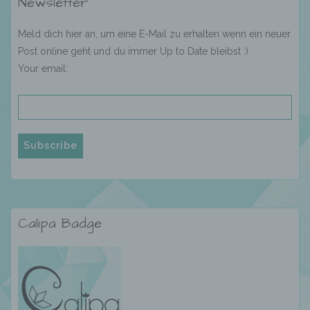
Newsletter
g) Verantwortlicher oder für die Verarbeitung
Meld dich hier an, um eine E-Mail zu erhalten wenn ein neuer
Verantwortlicher
Post online geht und du immer Up to Date bleibst :)
Your email:
Verantwortlicher oder für die Verarbeitung
Verantwortlicher ist die natürliche oder
juristische Person, Behörde, Einrichtung
oder andere Stelle, die allein oder
gemeinsam mit anderen über die Zwecke
und Mittel der Verarbeitung von
personenbezogenen Daten entscheidet.
Sind die Zwecke und Mittel dieser
Verarbeitung durch das Unionsrecht oder
das Recht der Mitgliedstaaten vorgegeben,
so kann der Verantwortliche
Calipa Badge
beziehungsweise können die bestimmten
Kriterien seiner Benennung nach dem
Unionsrecht oder dem Recht der
Mitgliedstaaten vorgesehen werden.