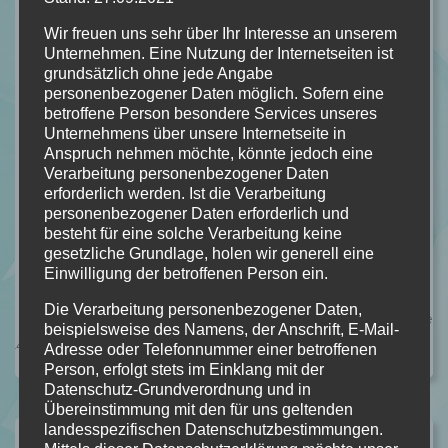
irgendwie ein Teil einer Reihe nur mit anderen Protagonisten.
Ich habe euch Mal meine 10 liebsten Einzelbände zusammen
Wir freuen uns sehr über Ihr Interesse an unserem
Unternehmen. Eine Nutzung der Internetseiten ist
gesucht. Dabei habe ich geschaut was ich an Einzelbänden in
grundsätzlich ohne jede Angabe
zwei Jahren gelesen habe, natürlich könnten die Bücher älter
personenbezogener Daten möglich. Sofern eine
sein.
betroffene Person besondere Services unseres
Unternehmens über unsere Internetseite in
Wie immer interessiert mich die Frage, ob es euch leicht
Anspruch nehmen möchte, könnte jedoch eine
gefallen ist oder ob ihr vielleicht noch eine Zusatzaufgabe
Verarbeitung personenbezogener Daten
drangehangen habt? Wie zum Beispiel nur Thriller, nur helle
erforderlich werden. Ist die Verarbeitung
personenbezogener Daten erforderlich und
Bücher etc. Ich freue mich auf eure Kommentare
besteht für eine solche Verarbeitung keine
gesetzliche Grundlage, holen wir generell eine
weiterlesen
Einwilligung der betroffenen Person ein.
Die Verarbeitung personenbezogener Daten,
Kategorie:
ALLGEMEIN
,
TOP TEN THURSDAY
Kommentare:
beispielsweise des Namens, der Anschrift, E-Mail-
14
Adresse oder Telefonnummer einer betroffenen
Person, erfolgt stets im Einklang mit der
Datenschutz-Grundverordnung und in
Übereinstimmung mit den für uns geltenden
landesspezifischen Datenschutzbestimmungen.
Goodnews!