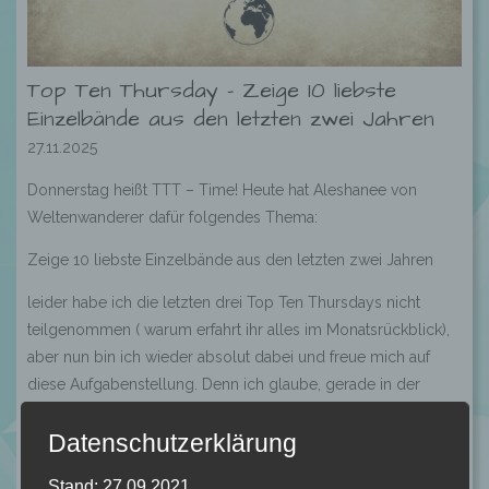
Top Ten Thursday – Zeige 10 liebste
Einzelbände aus den letzten zwei Jahren
27.11.2025
Donnerstag heißt TTT – Time! Heute hat Aleshanee von
Weltenwanderer dafür folgendes Thema:
Zeige 10 liebste Einzelbände aus den letzten zwei Jahren
leider habe ich die letzten drei Top Ten Thursdays nicht
teilgenommen ( warum erfahrt ihr alles im Monatsrückblick),
aber nun bin ich wieder absolut dabei und freue mich auf
diese Aufgabenstellung. Denn ich glaube, gerade in der
heutigen Zeit ist es wirklich etwas schwieriger noch
Datenschutzerklärung
Einzelbände zu finden. Natürlich, viele Romance Bücher zum
Beispiel sind in sich abgeschlossen, sind aber doch
Stand: 27.09.2021