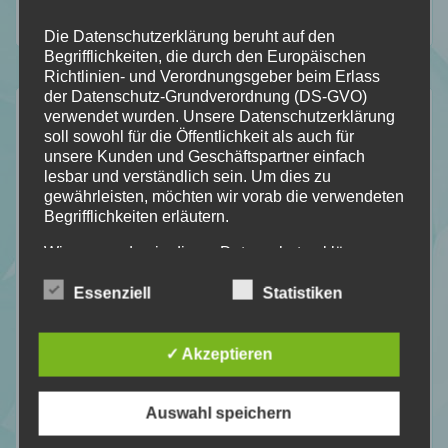
Mid Year Book Tag 2026
Die Datenschutzerklärung beruht auf den
Begrifflichkeiten, die durch den Europäischen
Richtlinien- und Verordnungsgeber beim Erlass
der Datenschutz-Grundverordnung (DS-GVO)
verwendet wurden. Unsere Datenschutzerklärung
soll sowohl für die Öffentlichkeit als auch für
12 für 2026
unsere Kunden und Geschäftspartner einfach
lesbar und verständlich sein. Um dies zu
Velvet Falls
gewährleisten, möchten wir vorab die verwendeten
Begrifflichkeiten erläutern.
Bitten
Blackbird Academy - Liebe den Tod
Wir verwenden in dieser Datenschutzerklärung
Not in my Book
unter anderem die folgenden Begriffe:
Essenziell
Statistiken
Was wir verloren glaubten
Die Geheime Geschichte
a) personenbezogene Daten
Grace
✓ Akzeptieren
Nocticadia
Personenbezogene Daten sind alle
Harry Potter und der Feuerkelch
Informationen, die sich auf eine identifizierte
Auswahl speichern
In Nomine Patris
oder identifizierbare natürliche Person (im
Beautiful Venom