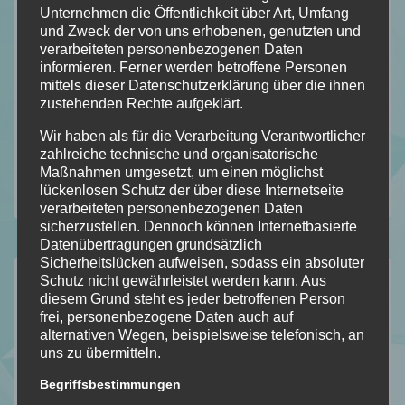
Bookish – Bingo
Unternehmen die Öffentlichkeit über Art, Umfang
und Zweck der von uns erhobenen, genutzten und
Einblick in meine Art
verarbeiteten personenbezogenen Daten
Gedankengänge
informieren. Ferner werden betroffene Personen
mittels dieser Datenschutzerklärung über die ihnen
Literatur Orakel
zustehenden Rechte aufgeklärt.
Mit Humor genommen
Wir haben als für die Verarbeitung Verantwortlicher
Neuzugänge
zahlreiche technische und organisatorische
Rezension
Maßnahmen umgesetzt, um einen möglichst
lückenlosen Schutz der über diese Internetseite
Top Ten Thursday
verarbeiteten personenbezogenen Daten
sicherzustellen. Dennoch können Internetbasierte
Datenübertragungen grundsätzlich
Sicherheitslücken aufweisen, sodass ein absoluter
Aktuelle Beiträge
Schutz nicht gewährleistet werden kann. Aus
diesem Grund steht es jeder betroffenen Person
Lese – Liste für August 2026 [TBR]
frei, personenbezogene Daten auch auf
alternativen Wegen, beispielsweise telefonisch, an
Kapitel Sieben [Lese/Lebensmonat Juli]
uns zu übermitteln.
Anathema von Keri Lake [Dark Fantasy]
Begriffsbestimmungen
Unhinged von Steph Macca [Dark Romance]