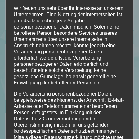
Wir freuen uns sehr über Ihr Interesse an unserem
Unternehmen. Eine Nutzung der Internetseiten ist
grundsätzlich ohne jede Angabe
112
184
18
2
personenbezogener Daten möglich. Sofern eine
Folgt
Folgt
Folgt
Folgt
betroffene Person besondere Services unseres
Unternehmens über unsere Internetseite in
meinem
mir
mir
mir
Anspruch nehmen möchte, könnte jedoch eine
Der Durchblick
Verarbeitung personenbezogener Daten
Blog
auf
auf
auf
erforderlich werden. Ist die Verarbeitung
Mein Stapel ungelesener Bücher [SuB]
personenbezogener Daten erforderlich und
mit
Facebook
Instagram
Pinterest
besteht für eine solche Verarbeitung keine
Meine gelesenen Bücher!
gesetzliche Grundlage, holen wir generell eine
Bloglovin
Wer ist Calipa?
Einwilligung der betroffenen Person ein.
Wunschliste
Die Verarbeitung personenbezogener Daten,
beispielsweise des Namens, der Anschrift, E-Mail-
Adresse oder Telefonnummer einer betroffenen
Person, erfolgt stets im Einklang mit der
Kategorien
Datenschutz-Grundverordnung und in
Übereinstimmung mit den für uns geltenden
landesspezifischen Datenschutzbestimmungen.
Allgemein
Mittels dieser Datenschutzerklärung möchte unser