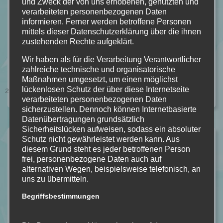
und Zweck der von uns erhobenen, genutzten und
verarbeiteten personenbezogenen Daten
informieren. Ferner werden betroffene Personen
mittels dieser Datenschutzerklärung über die ihnen
zustehenden Rechte aufgeklärt.
#BREAK
#MENTALHEALTH
#PAUSE
#SELFCARE
#THINGSITHINK
Wir haben als für die Verarbeitung Verantwortlicher
zahlreiche technische und organisatorische
Kategorie:
ALLGEMEIN
,
GEDANKENGÄNGE
Kommentare:
Maßnahmen umgesetzt, um einen möglichst
lückenlosen Schutz der über diese Internetseite
2
verarbeiteten personenbezogenen Daten
sicherzustellen. Dennoch können Internetbasierte
Datenübertragungen grundsätzlich
Sicherheitslücken aufweisen, sodass ein absoluter
Ähnliche Beiträge
Schutz nicht gewährleistet werden kann. Aus
diesem Grund steht es jeder betroffenen Person
frei, personenbezogene Daten auch auf
Das Lesezeichen
alternativen Wegen, beispielsweise telefonisch, an
In Gedankengänge
uns zu übermitteln.
Glücklich oder stimmig?
Begriffsbestimmungen
In Gedankengänge
(zer)denken [Poetry Slam]