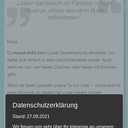
Lieber Sachbuch als Fantasy — man
muss ja „etwas aus dem Buch
mitnehmen“.
Nope.
Du
musst nicht
beim Lesen Quantenphysik verstehen. Du
darfst dich einfach in eine Geschichte fallen lassen. Auch
wenn es „nur“ um Hexen, Drachen oder Hexen mit Drachen
geht.
Wenn wir lesen, pausiert unsere To-Do-Liste — zumindest für
einen Moment. Im besten Fall sogar unsere Sorgen.
Datenschutzerklärung
Unser Gehirn erzeugt völlig neue Bilder. Bücher werten nicht.
Bücher fordern nichts. Sie erzählen einfach eine Geschichte,
Stand: 27.09.2021
die gefühlt und erlebt werden möchte. Lesen kann zu einem
Rückzugsort
werden. Zu einem
Safe Place
. Vielleicht
Wir freuen uns sehr über Ihr Interesse an unserem