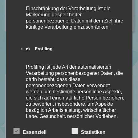
Einschränkung der Verarbeitung ist die
Markierung gespeicherter
personenbezogener Daten mit dem Ziel, ihre
künftige Verarbeitung einzuschränken.
e) Profiling
Profiling ist jede Art der automatisierten
Verarbeitung personenbezogener Daten, die
Neuste Rezensionen
darin besteht, dass diese
personenbezogenen Daten verwendet
werden, um bestimmte persönliche Aspekte,
die sich auf eine natürliche Person beziehen,
zu bewerten, insbesondere, um Aspekte
bezüglich Arbeitsleistung, wirtschaftlicher
Lage, Gesundheit, persönlicher Vorlieben,
Interessen, Zuverlässigkeit, Verhalten,
Aufenthaltsort oder Ortswechsel dieser
Essenziell
Statistiken
natürlichen Person zu analysieren oder