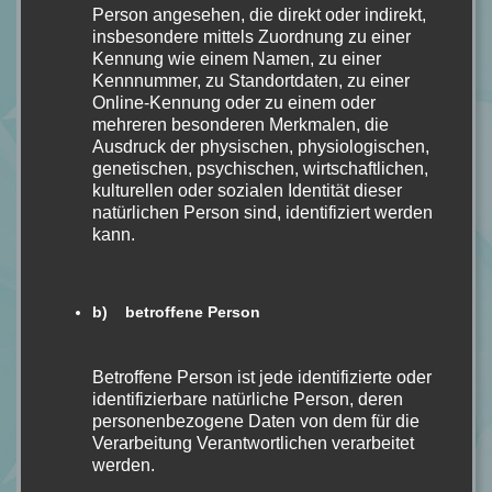
Person angesehen, die direkt oder indirekt,
11.11.2025 - 4:44 a.m. Uhr
insbesondere mittels Zuordnung zu einer
Kennung wie einem Namen, zu einer
Kennnummer, zu Standortdaten, zu einer
Bei Spitzensportlern ist Regeneration fixer
Online-Kennung oder zu einem oder
Bestandteil jedes Trainingsplans. Diese Athleten
mehreren besonderen Merkmalen, die
stehen nicht im Verdacht, faul zu sein oder es sich
Ausdruck der physischen, physiologischen,
verdienen zu müssen. Daran sollten wir uns
genetischen, psychischen, wirtschaftlichen,
kulturellen oder sozialen Identität dieser
erinnern, wenn wir mal wieder so eine “ein paar
natürlichen Person sind, identifiziert werden
Tage noch durchziehen” Phase haben, die dann
kann.
Monate bis zum Umkippen dauert.
calipasite
b) betroffene Person
11.11.2025 - 9:27 a.m. Uhr
Betroffene Person ist jede identifizierte oder
Danke, dieser Aussage schließe ich mich absolut an
identifizierbare natürliche Person, deren
und empfinde sie genauso!
personenbezogene Daten von dem für die
Allgemein finde ich es schwierig, das wir
Verarbeitung Verantwortlichen verarbeitet
zunehmend mehr an dem Grundsatz festhalten das
werden.
wir uns diese Art Dinge “verdienen” müssen.