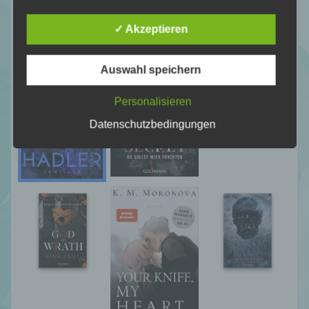
vorherzusagen.
✓ Akzeptieren
f) Pseudonymisierung
Auswahl speichern
Pseudonymisierung ist die Verarbeitung
Personalisieren
personenbezogener Daten in einer Weise,
auf welche die personenbezogenen Daten
Datenschutzbedingungen
ohne Hinzuziehung zusätzlicher
Informationen nicht mehr einer spezifischen
betroffenen Person zugeordnet werden
können, sofern diese zusätzlichen
Informationen gesondert aufbewahrt werden
und technischen und organisatorischen
Maßnahmen unterliegen, die gewährleisten,
dass die personenbezogenen Daten nicht
einer identifizierten oder identifizierbaren
natürlichen Person zugewiesen werden.