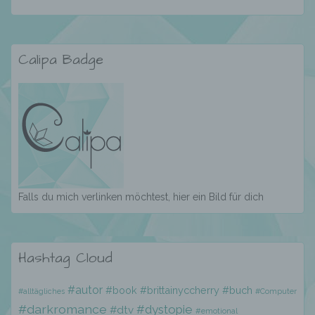
E-Mail: calispassion@gmx.de
Cookies / SessionStorage / LocalStorage
Calipa Badge
Die Internetseiten verwenden teilweise so
genannte Cookies, LocalStorage und
SessionStorage. Dies dient dazu, unser Angebot
nutzerfreundlicher, effektiver und sicherer zu
machen. Local Storage und SessionStorage ist
eine Technologie, mit welcher ihr Browser Daten
auf Ihrem Computer oder mobilen Gerät
abspeichert. Cookies sind Textdateien, welche
Falls du mich verlinken möchtest, hier ein Bild für dich
über einen Internetbrowser auf einem
Computersystem abgelegt und gespeichert
werden. Sie können die Verwendung von Cookies,
LocalStorage und SessionStorage durch
Hashtag Cloud
entsprechende Einstellung in Ihrem Browser
verhindern.
#autor
#book
#brittainyccherry
#buch
#alltägliches
#Computer
Zahlreiche Internetseiten und Server verwenden
#darkromance
#dystopie
Cookies. Viele Cookies enthalten eine sogenannte
#dtv
#emotional