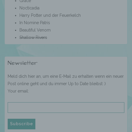
Grace
informierter Weise und unmissverständlich
Nocticadia
abgegebene Willensbekundung in Form
Harry Potter und der Feuerkelch
einer Erklärung oder einer sonstigen
eindeutigen bestätigenden Handlung, mit der
In Nomine Patris
die betroffene Person zu verstehen gibt, dass
Beautiful Venom
sie mit der Verarbeitung der sie betreffenden
Shallow Rivers
personenbezogenen Daten einverstanden
ist.
Newsletter
Name und Anschrift des für die Verarbeitung
Verantwortlichen
Meld dich hier an, um eine E-Mail zu erhalten wenn ein neuer
Post online geht und du immer Up to Date bleibst :)
Verantwortlicher im Sinne der Datenschutz-
Your email:
Grundverordnung, sonstiger in den Mitgliedstaaten
der Europäischen Union geltenden
Datenschutzgesetze und anderer Bestimmungen
mit datenschutzrechtlichem Charakter ist die:
Mandy König, Spandauer Damm 82, 14059 Berlin,
Deutschland,