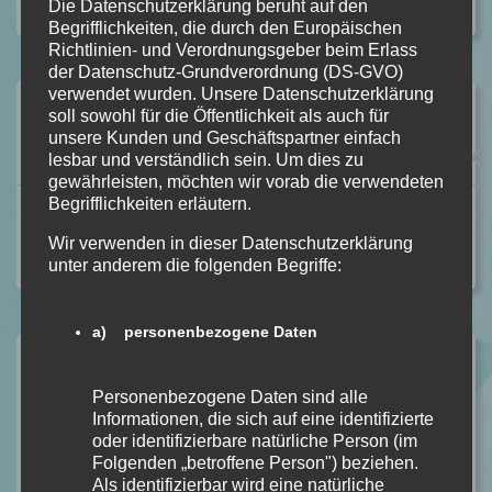
In Gedankengänge
Die Datenschutzerklärung beruht auf den
Begrifflichkeiten, die durch den Europäischen
Richtlinien- und Verordnungsgeber beim Erlass
der Datenschutz-Grundverordnung (DS-GVO)
verwendet wurden. Unsere Datenschutzerklärung
Vorheriger Beitrag
soll sowohl für die Öffentlichkeit als auch für
Ghost – Solange du mich brauchst von Lin Dox [Dark
unsere Kunden und Geschäftspartner einfach
lesbar und verständlich sein. Um dies zu
Romance]
gewährleisten, möchten wir vorab die verwendeten
Begrifflichkeiten erläutern.
Nächster Beitrag
Wenn der Morgen die Dunkelheit vertreibt von Brittainy
Wir verwenden in dieser Datenschutzerklärung
unter anderem die folgenden Begriffe:
C. Cherry [Romance]
a) personenbezogene Daten
2 Antworten auf „Warum Pausen wichtig
Personenbezogene Daten sind alle
Informationen, die sich auf eine identifizierte
sind“
oder identifizierbare natürliche Person (im
Folgenden „betroffene Person") beziehen.
Als identifizierbar wird eine natürliche
Patrick Jobst