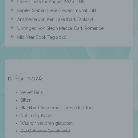
jedoch nicht als Empfänger.
Lese – Liste für August 2026 [TBR]
Kapitel Sieben [Lese/Lebensmonat Juli]
Anathema von Keri Lake [Dark Fantasy]
j) Dritter
Unhinged von Steph Macca [Dark Romance]
Mid Year Book Tag 2026
Dritter ist eine natürliche oder juristische
Person, Behörde, Einrichtung oder andere
Stelle außer der betroffenen Person, dem
Verantwortlichen, dem Auftragsverarbeiter
und den Personen, die unter der
unmittelbaren Verantwortung des
12 für 2026
Verantwortlichen oder des
Auftragsverarbeiters befugt sind, die
personenbezogenen Daten zu verarbeiten.
Velvet Falls
Bitten
Blackbird Academy - Liebe den Tod
k) Einwilligung
Not in my Book
Was wir verloren glaubten
Einwilligung ist jede von der betroffenen
Die Geheime Geschichte
Person freiwillig für den bestimmten Fall in