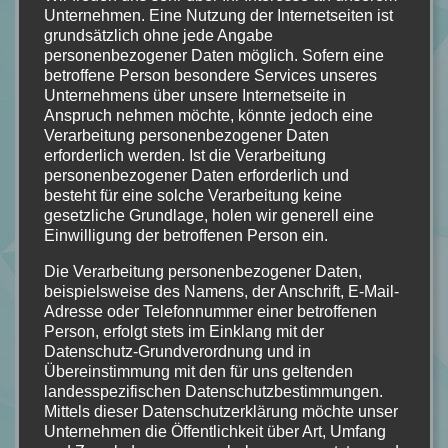
Unternehmen. Eine Nutzung der Internetseiten ist
mögen wir Bücher genau deshalb so sehr: Weil Lesen nicht
grundsätzlich ohne jede Angabe
wie Stillstand wirkt — sondern wie Bewegung von innen.
personenbezogener Daten möglich. Sofern eine
betroffene Person besondere Services unseres
Klar, manche Bücher enttäuschen uns, langweilen uns. Aber
Unternehmens über unsere Internetseite in
selbst daraus lernen wir etwas über uns und unseren
Anspruch nehmen möchte, könnte jedoch eine
Geschmack.
Verarbeitung personenbezogener Daten
erforderlich werden. Ist die Verarbeitung
Egal ob fünf Minuten, fünf Kapitel, zwei Sätze. Ich empfinde
personenbezogener Daten erforderlich und
das Lesen als Rückzugsort. Als… Safe Place. Und es geht mir
besteht für eine solche Verarbeitung keine
gesetzliche Grundlage, holen wir generell eine
tatsächlich besser.
Einwilligung der betroffenen Person ein.
Zum Schluss bleibt mir nur zu sagen, das wir uns Pausen
Die Verarbeitung personenbezogener Daten,
nicht
verdienen
müssen.
beispielsweise des Namens, der Anschrift, E-Mail-
Wir müssen sie uns nehmen.
Adresse oder Telefonnummer einer betroffenen
Person, erfolgt stets im Einklang mit der
Für uns.
Datenschutz-Grundverordnung und in
Übereinstimmung mit den für uns geltenden
landesspezifischen Datenschutzbestimmungen.
Mittels dieser Datenschutzerklärung möchte unser
Unternehmen die Öffentlichkeit über Art, Umfang