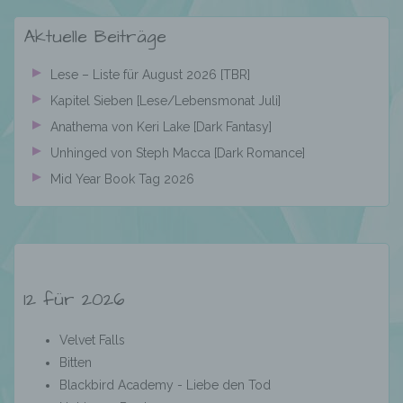
personenbezogene Daten erhalten, gelten
jedoch nicht als Empfänger.
Aktuelle Beiträge
Lese – Liste für August 2026 [TBR]
j) Dritter
Kapitel Sieben [Lese/Lebensmonat Juli]
Anathema von Keri Lake [Dark Fantasy]
Dritter ist eine natürliche oder juristische
Unhinged von Steph Macca [Dark Romance]
Person, Behörde, Einrichtung oder andere
Stelle außer der betroffenen Person, dem
Mid Year Book Tag 2026
Verantwortlichen, dem Auftragsverarbeiter
und den Personen, die unter der
unmittelbaren Verantwortung des
Verantwortlichen oder des
Auftragsverarbeiters befugt sind, die
personenbezogenen Daten zu verarbeiten.
12 für 2026
Velvet Falls
k) Einwilligung
Bitten
Blackbird Academy - Liebe den Tod