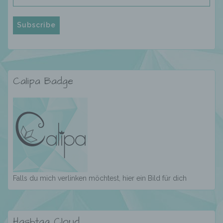
Mandy König, Spandauer Damm 82, 14059 Berlin,
Deutschland,
E-Mail: calispassion@gmx.de
Cookies / SessionStorage / LocalStorage
Die Internetseiten verwenden teilweise so
Calipa Badge
genannte Cookies, LocalStorage und
SessionStorage. Dies dient dazu, unser Angebot
nutzerfreundlicher, effektiver und sicherer zu
machen. Local Storage und SessionStorage ist
eine Technologie, mit welcher ihr Browser Daten
auf Ihrem Computer oder mobilen Gerät
abspeichert. Cookies sind Textdateien, welche
über einen Internetbrowser auf einem
Computersystem abgelegt und gespeichert
werden. Sie können die Verwendung von Cookies,
Falls du mich verlinken möchtest, hier ein Bild für dich
LocalStorage und SessionStorage durch
entsprechende Einstellung in Ihrem Browser
verhindern.
Hashtag Cloud
Zahlreiche Internetseiten und Server verwenden