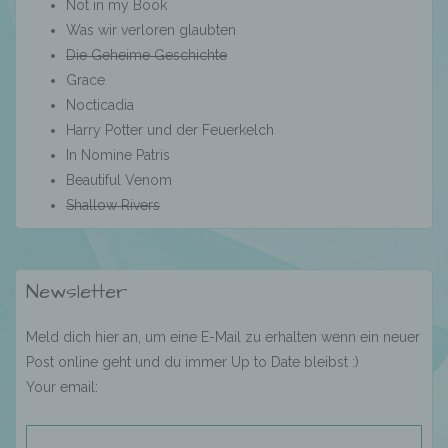
Einwilligung ist jede von der betroffenen
Not in my Book
Person freiwillig für den bestimmten Fall in
Was wir verloren glaubten
informierter Weise und unmissverständlich
Die Geheime Geschichte
abgegebene Willensbekundung in Form
einer Erklärung oder einer sonstigen
Grace
eindeutigen bestätigenden Handlung, mit der
Nocticadia
die betroffene Person zu verstehen gibt, dass
Harry Potter und der Feuerkelch
sie mit der Verarbeitung der sie betreffenden
In Nomine Patris
personenbezogenen Daten einverstanden
ist.
Beautiful Venom
Shallow Rivers
Name und Anschrift des für die Verarbeitung
Verantwortlichen
Newsletter
Verantwortlicher im Sinne der Datenschutz-
Meld dich hier an, um eine E-Mail zu erhalten wenn ein neuer
Grundverordnung, sonstiger in den Mitgliedstaaten
Post online geht und du immer Up to Date bleibst :)
der Europäischen Union geltenden
Your email:
Datenschutzgesetze und anderer Bestimmungen
mit datenschutzrechtlichem Charakter ist die: