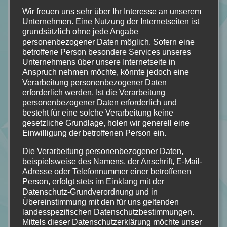
Wir freuen uns sehr über Ihr Interesse an unserem
Wegen eines schweren Sportunfalls muss Corey Callahan
Unternehmen. Eine Nutzung der Internetseiten ist
das College im Rollstuhl beginnen. In ihrem Wohnheim trifft
grundsätzlich ohne jede Angabe
sie Adam Hartley, einen charismatischen Eishockeyspieler,
personenbezogener Daten möglich. Sofern eine
der sich das Bein gebrochen hat und wegen seiner Krücken
betroffene Person besondere Services unseres
Unternehmens über unsere Internetseite in
im benachbarten barrierefreien Zimmer untergebracht wurde.
Anspruch nehmen möchte, könnte jedoch eine
Ein Glücksfall, denn Adam behandelt sie als Einziger ganz
Verarbeitung personenbezogener Daten
normal. Corey entwickelt schnell Gefühle für Adam, die über
erforderlich werden. Ist die Verarbeitung
enge Freundschaft weit hinausgehen – aber Adam hat eine
personenbezogener Daten erforderlich und
besteht für eine solche Verarbeitung keine
wunderhübsche Freundin und gegen die hat Corey in ihrem
gesetzliche Grundlage, holen wir generell eine
Rollstuhl doch sowieso keine Chance …
Einwilligung der betroffenen Person ein.
Die Verarbeitung personenbezogener Daten,
beispielsweise des Namens, der Anschrift, E-Mail-
Adresse oder Telefonnummer einer betroffenen
Person, erfolgt stets im Einklang mit der
Datenschutz-Grundverordnung und in
Übereinstimmung mit den für uns geltenden
landesspezifischen Datenschutzbestimmungen.
Mittels dieser Datenschutzerklärung möchte unser