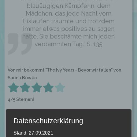
blauäugigen Kämpferin, dem
Mädchen, das jede Nacht vom
Eislaufen träumte und trotzdem
immer etwas positives zu sagen
hatte. Sie beschämte mich jeden
verdammten Tag.” S. 135
Von mir bekommt "The Ivy Years - Bevor wir fallen" von
Sarina Bowen
4/5 Sternen!
Datenschutzerklärung
Inhalt
Stand: 27.09.2021