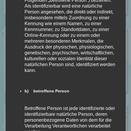
Folgenden „betroffene Person") beziehen.
Kategorie:
ALLGEMEIN
,
REZENSION
Kommentare: 0
Als identifizierbar wird eine natürliche
Person angesehen, die direkt oder indirekt,
insbesondere mittels Zuordnung zu einer
Kennung wie einem Namen, zu einer
Kennnummer, zu Standortdaten, zu einer
Ähnliche Beiträge
Online-Kennung oder zu einem oder
mehreren besonderen Merkmalen, die
Anathema von Keri Lake [Dark Fantasy]
Ausdruck der physischen, physiologischen,
genetischen, psychischen, wirtschaftlichen,
In Rezension
kulturellen oder sozialen Identität dieser
Unhinged von Steph Macca [Dark Romance]
natürlichen Person sind, identifiziert werden
In Rezension
kann.
BLOOD – Du sollst bereuen Bd. 2 von S. T. Abby
In Rezension
b) betroffene Person
Betroffene Person ist jede identifizierte oder
Vorheriger Beitrag
identifizierbare natürliche Person, deren
Höllenkönig von James Abbott [Buchrezension]
personenbezogene Daten von dem für die
Verarbeitung Verantwortlichen verarbeitet