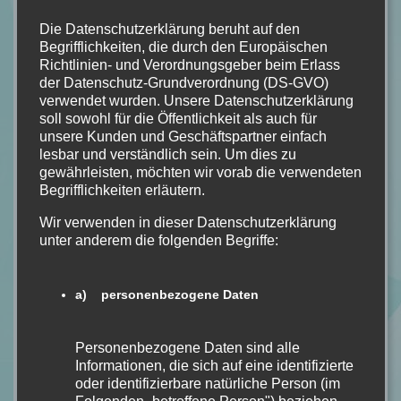
Die Datenschutzerklärung beruht auf den
Bildquelle: LYX
Begrifflichkeiten, die durch den Europäischen
Buchdetails
Richtlinien- und Verordnungsgeber beim Erlass
der Datenschutz-Grundverordnung (DS-GVO)
verwendet wurden. Unsere Datenschutzerklärung
Name:
The Ivy Years - Bevor wir fallen
soll sowohl für die Öffentlichkeit als auch für
Autor:
Sarina Bowen
unsere Kunden und Geschäftspartner einfach
Seiten:
311
lesbar und verständlich sein. Um dies zu
gewährleisten, möchten wir vorab die verwendeten
Verlag:
LYX
Begrifflichkeiten erläutern.
Erschienen:
29.03.2018
Kostenpunkt:
12,99€
Wir verwenden in dieser Datenschutzerklärung
Hier zu kaufen:
The Ivy Years - Bevor wir fallen
unter anderem die folgenden Begriffe:
Hier zu kaufen (Hörbuch / eBook):
The Ivy Years - Bevor
wir fallen
a) personenbezogene Daten
Genre:
New Adult
Personenbezogene Daten sind alle
Informationen, die sich auf eine identifizierte
#LYX
#NEWADULT
#SARINABOWEN
#THEIVYYEARS
oder identifizierbare natürliche Person (im